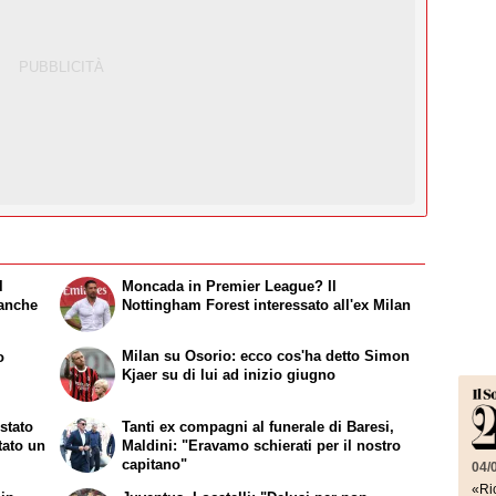
l
Moncada in Premier League? Il
 anche
Nottingham Forest interessato all'ex Milan
Milan su Osorio: ecco cos'ha detto Simon
o
Kjaer su di lui ad inizio giugno
stato
Tanti ex compagni al funerale di Baresi,
tato un
Maldini: "Eravamo schierati per il nostro
capitano"
04/
«Ric