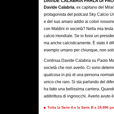
DAVIDE CALABRIA PARLA DI PAO
Davide Calabria
, ex capitano del Mila
protagonista del podcast Sky Calcio Un
e del suo amaro addio ai colori rossoner
con Maldini in società? Nella mia testa 
calcio mondiale. Se io fossi un presiden
ma anche calcisticamente. È stato il dif
esempio umano per chiunque, non solo p
Continua Davide Calabria su Paolo Mal
società che non averlo. Ci sono determi
qualcosa in più di una persona normale
unico che raro. Si sta parlando del dife
ha fatto una bellissima carriera. Quando
addirittura di inginocchi. Averlo avuto 
Tutta la Serie A e la Serie B a 19,99€ p