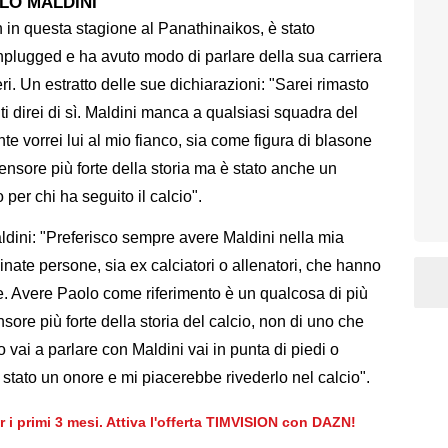
LO MALDINI
n in questa stagione al Panathinaikos, è stato
plugged e ha avuto modo di parlare della sua carriera
i. Un estratto delle sue dichiarazioni: "Sarei rimasto
ti direi di sì. Maldini manca a qualsiasi squadra del
te vorrei lui al mio fianco, sia come figura di blasone
ensore più forte della storia ma è stato anche un
er chi ha seguito il calcio".
dini: "Preferisco sempre avere Maldini nella mia
nate persone, sia ex calciatori o allenatori, che hanno
. Avere Paolo come riferimento è un qualcosa di più
nsore più forte della storia del calcio, non di uno che
 vai a parlare con Maldini vai in punta di piedi o
è stato un onore e mi piacerebbe rivederlo nel calcio".
er i primi 3 mesi. Attiva l'offerta TIMVISION con DAZN!