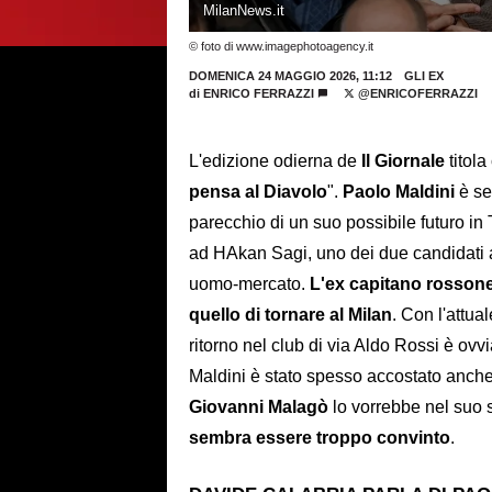
MilanNews.it
© foto di www.imagephotoagency.it
DOMENICA 24 MAGGIO 2026, 11:12
GLI EX
di
ENRICO FERRAZZI
@ENRICOFERRAZZI
L'edizione odierna de
Il Giornale
titola
pensa al Diavolo
".
Paolo Maldini
è se
parecchio di un suo possibile futuro in
ad HAkan Sagi, uno dei due candidati 
uomo-mercato.
L'ex capitano rossone
quello di tornare al Milan
. Con l'attua
ritorno nel club di via Aldo Rossi è ovv
Maldini è stato spesso accostato anche
Giovanni Malagò
lo vorrebbe nel suo 
sembra essere troppo convinto
.