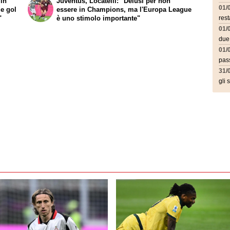
 in
Juventus, Locatelli: "Delusi per non
01/
ue gol
essere in Champions, ma l'Europa League
"
è uno stimolo importante"
rest
01/
due
01/
pass
31/
gli 