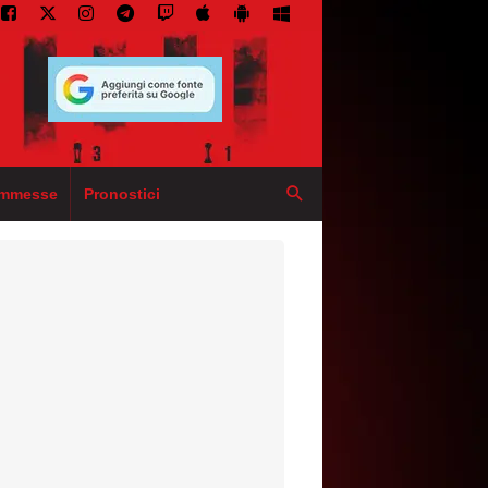
mmesse
Pronostici