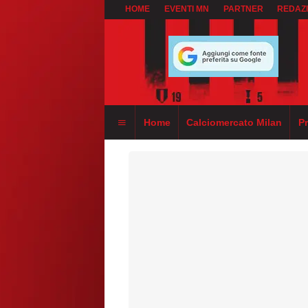
HOME
EVENTI MN
PARTNER
REDAZ
Home
Calciomercato Milan
P