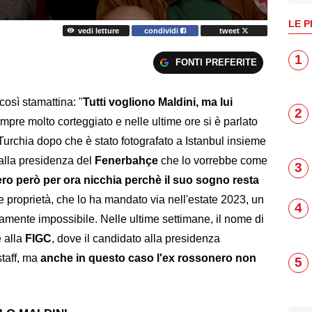
LE P
vedi letture
condividi
tweet
1
FONTI PREFERITE
 così stamattina: "
Tutti vogliono Maldini, ma lui
2
mpre molto corteggiato e nelle ultime ore si è parlato
 Turchia dopo che è stato fotografato a Istanbul insieme
alla presidenza del
Fenerbahçe
che lo vorrebbe come
3
ro però per ora nicchia perchè il suo sogno resta
le proprietà, che lo ha mandato via nell'estate 2023, un
4
iamente impossibile. Nelle ultime settimane, il nome di
 alla
FIGC
, dove il candidato alla presidenza
staff, ma
anche in questo caso l'ex rossonero non
5