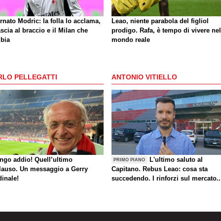
rnato Modric: la folla lo acclama,
Leao, niente parabola del figliol
ascia al braccio e il Milan che
prodigo. Rafa, è tempo di vivere nel
bia
mondo reale
RLO PELLEGATTI
ANTONIO VITIELLO
ungo addio! Quell’ultimo
L'ultimo saluto al
PRIMO PIANO
lauso. Un messaggio a Gerry
Capitano. Rebus Leao: cosa sta
dinale!
succedendo. I rinforzi sul mercato..