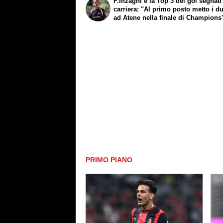
F.Inzaghi e la Top 3 dei gol segnati
carriera: "Al primo posto metto i d
ad Atene nella finale di Champions
PRIMO PIANO