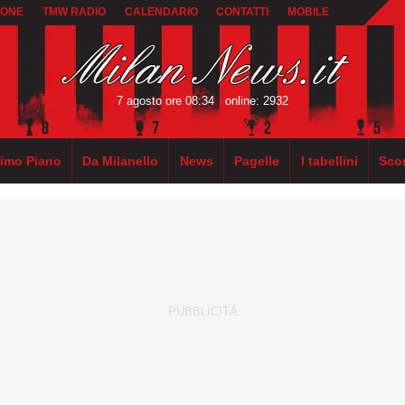
IONE
TMW RADIO
CALENDARIO
CONTATTI
MOBILE
7 agosto ore 08:34
online: 2932
rimo Piano
Da Milanello
News
Pagelle
I tabellini
Sco