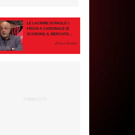
LE LACRIME DI PAOLO. I
FISCHI A CARDINALE (E
SCARONI). IL MERCATO
IMMOBILE. LEAO, SE VA
di Luca Serafini
PAZIENZA, SE RESTA È
MEGLIO