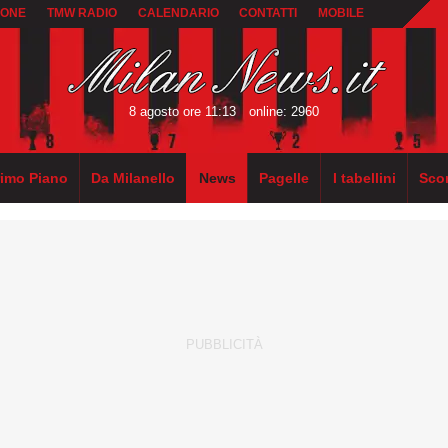
IONE
TMW RADIO
CALENDARIO
CONTATTI
MOBILE
8 agosto ore 11:13
online: 2960
rimo Piano
Da Milanello
News
Pagelle
I tabellini
Sco