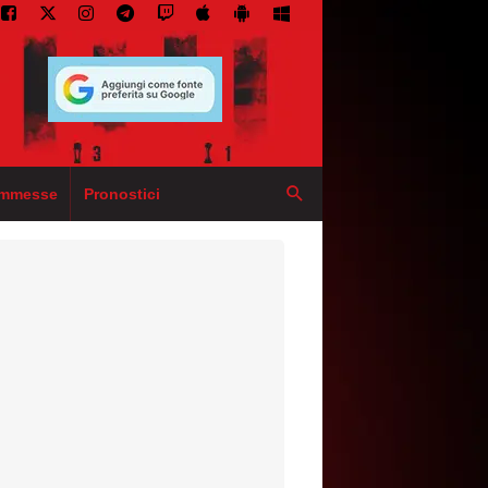
mmesse
Pronostici