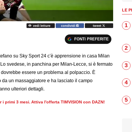
LE P
1
vedi letture
condividi
tweet
FONTI PREFERITE
2
tefano su Sky Sport 24 c'è apprensione in casa Milan
. Lo svedese, in panchina per Milan-Lecce, si è fermato
3
e dovrebbe essere un problema al polpaccio. È
o da un massaggiatore e ha lasciato il campo
4
no ulteriori dettagli.
5
er i primi 3 mesi. Attiva l'offerta TIMVISION con DAZN!