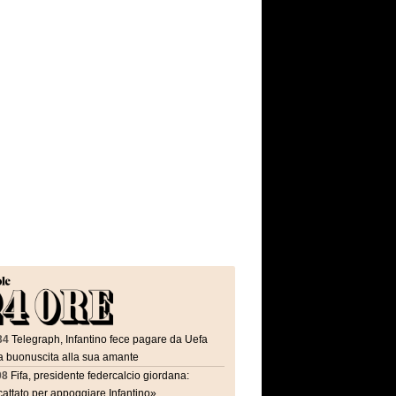
34
Telegraph, Infantino fece pagare da Uefa
a buonuscita alla sua amante
08
Fifa, presidente federcalcio giordana:
attato per appoggiare Infantino»