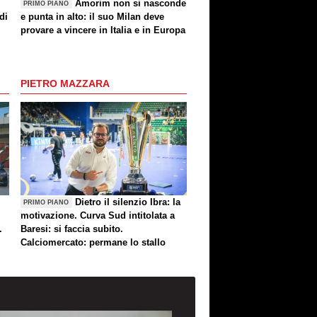
Amorim non si nasconde
PRIMO PIANO
di
e punta in alto: il suo Milan deve
provare a vincere in Italia e in Europa
PIETRO MAZZARA
Dietro il silenzio Ibra: la
PRIMO PIANO
motivazione. Curva Sud intitolata a
.
Baresi: si faccia subito.
Calciomercato: permane lo stallo