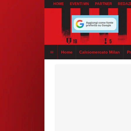
HOME
EVENTI MN
PARTNER
REDAZ
Home
Calciomercato Milan
P