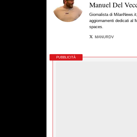
Manuel Del Vec
Giornalista di MilanNews.it
aggiornamenti dedicati al M
spaces.
MANURDV
PUBBLICITÀ