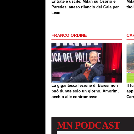
Entrate e uscite: Milan su Osorio e
Mil
Paredes; atteso rilancio del Gala per
tito
Leao
FRANCO ORDINE
CA
La gigantesca lezione di Baresi non
Il l
può durate solo un giorno. Amorim,
app
occhio alle contromosse
Car
MN
PODCAST