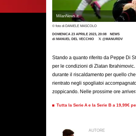
MilanNews.it
© foto di DANIELE MASCOLO
DOMENICA 23 APRILE 2023, 20:08
NEWS
di
MANUEL DEL VECCHIO
@MANURDV
Stando a quanto riferito da Peppe Di S
per le condizioni di Zlatan Ibrahimovic
durante il riscaldamento per quello ch
rientrato negli spogliatoi accompagnat
zoppicando. Nelle prossime ore arriveran
Tutta la Serie A e la Serie B a 19,99€ p
AUTORE