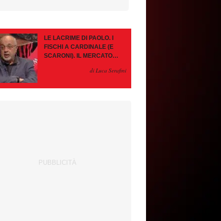
LE LACRIME DI PAOLO. I
FISCHI A CARDINALE (E
SCARONI). IL MERCATO
IMMOBILE. LEAO, SE VA
di Luca Serafini
PAZIENZA, SE RESTA È
MEGLIO