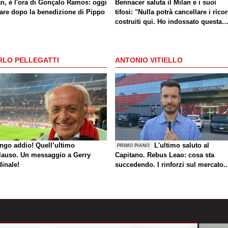
an, è l'ora di Gonçalo Ramos: oggi
Bennacer saluta il Milan e i suoi
lare dopo la benedizione di Pippo
tifosi: "Nulla potrà cancellare i ricor
costruiti qui. Ho indossato questa
maglia con orgoglio"
RLO PELLEGATTI
ANTONIO VITIELLO
ungo addio! Quell’ultimo
L'ultimo saluto al
PRIMO PIANO
lauso. Un messaggio a Gerry
Capitano. Rebus Leao: cosa sta
dinale!
succedendo. I rinforzi sul mercato..