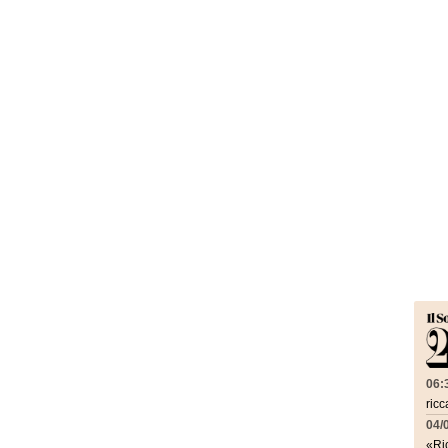
06:
ricc
04/
«Ric