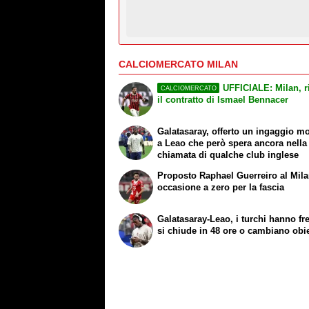
CALCIOMERCATO MILAN
UFFICIALE: Milan, r
CALCIOMERCATO
il contratto di Ismael Bennacer
Galatasaray, offerto un ingaggio m
a Leao che però spera ancora nella
chiamata di qualche club inglese
Proposto Raphael Guerreiro al Mila
occasione a zero per la fascia
Galatasaray-Leao, i turchi hanno fre
si chiude in 48 ore o cambiano obie