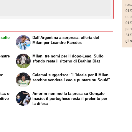
rest
01/
due
01/
pass
31/
isolto
Dall'Argentina a sorpresa: offerta del
gli 
Milan per Leandro Paredes
onstre
Milan, tre nomi per il dopo-Leao. Sullo
sfondo resta il ritorno di Brahim Diaz
n:
Calamai suggerisce: "L'ideale per il Milan
sarebbe vendere Leao e puntare su Soulé"
tta: o
Amorim non molla la presa su Gonçalo
ttivo
Inacio: il portoghese resta il preferito per
la difesa