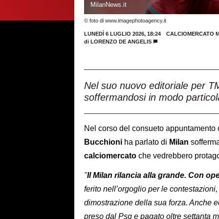
MilanNews.it
© foto di www.imagephotoagency.it
LUNEDÌ 6 LUGLIO 2026, 18:24
CALCIOMERCATO M
di
LORENZO DE ANGELIS
Nel suo nuovo editoriale per T
soffermandosi in modo particol
Nel corso del consueto appuntamento co
Bucchioni
ha parlato di
Milan
sofferma
calciomercato
che vedrebbero protagon
"
Il Milan rilancia alla grande. Con o
ferito nell’orgoglio per le contestazio
dimostrazione della sua forza. Anche
preso dal Psg e pagato oltre settanta mil