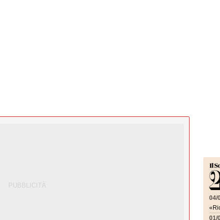
04/
«Ric
01/