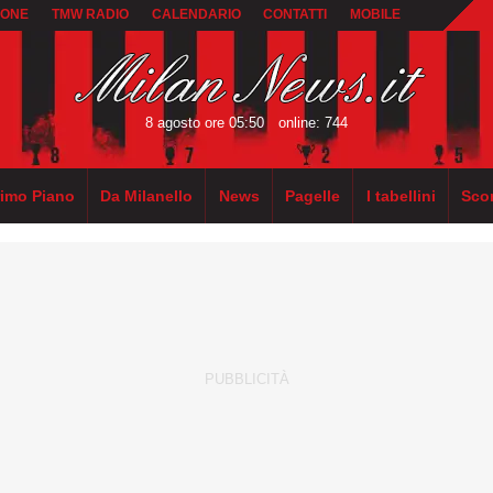
IONE
TMW RADIO
CALENDARIO
CONTATTI
MOBILE
8 agosto ore 05:50
online: 744
rimo Piano
Da Milanello
News
Pagelle
I tabellini
Sco