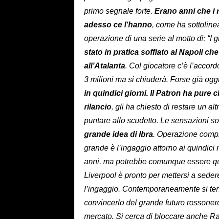
primo segnale forte.
Erano anni che i
adesso ce l‘hanno
, come ha sottoline
operazione di una serie al motto di: “I
stato in pratica soffiato al Napoli ch
all’Atalanta
. Col giocatore c’è l’accord
3 milioni ma si chiuderà. Forse già ogg
in quindici giorni. Il Patron ha pure 
rilancio
, gli ha chiesto di restare un a
puntare allo scudetto. Le sensazioni s
grande idea di Ibra
. Operazione compli
grande è l’ingaggio attorno ai quindici 
anni, ma potrebbe comunque essere quel
Liverpool è pronto per mettersi a sede
l’ingaggio. Contemporaneamente si teng
convincerlo del grande futuro rossone
mercato. Si cerca di bloccare anche Ra