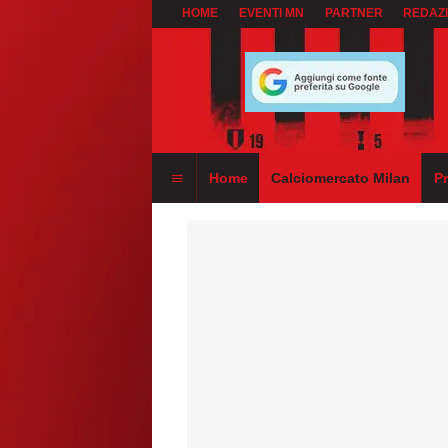
HOME
EVENTI MN
PARTNER
REDAZ
Home
Calciomercato Milan
P