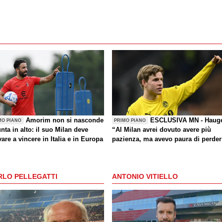
Amorim non si nasconde
ESCLUSIVA MN - Haug
MO PIANO
PRIMO PIANO
nta in alto: il suo Milan deve
“Al Milan avrei dovuto avere più
are a vincere in Italia e in Europa
pazienza, ma avevo paura di perder
la Nazionale. La crisi? Sono sicuro
che tornerete grandi. Bellissimo
segnare all’Inter con il Bodø. Torna
RLO PELLEGATTI
ANTONIO VITIELLO
un giorno? Magari. Forza Milan!”