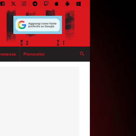
mmesse
Pronostici