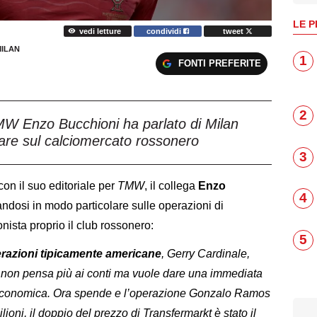
LE P
vedi letture
condividi
tweet
ILAN
1
FONTI PREFERITE
2
MW Enzo Bucchioni ha parlato di Milan
are sul calciomercato rossonero
3
n il suo editoriale per
TMW
, il collega
Enzo
4
ndosi in modo particolare sulle operazioni di
ista proprio il club rossonero:
5
perazioni tipicamente americane
, Gerry Cardinale,
ni, non pensa più ai conti ma vuole dare una immediata
 economica. Ora spende e l’operazione Gonzalo Ramos
ioni, il doppio del prezzo di Transfermarkt è stato il