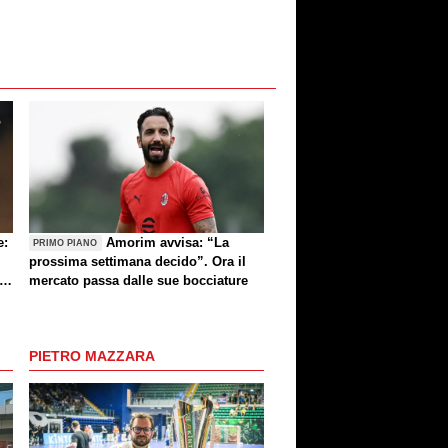
e:
Amorim avvisa: “La
PRIMO PIANO
prossima settimana decido”. Ora il
e
mercato passa dalle sue bocciature
re
PIETRO MAZZARA