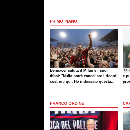
PRIMO PIANO
Bennacer saluta il Milan e i suoi
PRI
tifosi: "Nulla potrà cancellare i ricordi
e pu
costruiti qui. Ho indossato questa
prov
maglia con orgoglio"
FRANCO ORDINE
CA