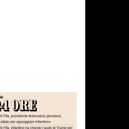
08
Fifa, presidente federcalcio giordana:
attato per appoggiare Infantino»
08
Fifa, Infantino ha chiesto l’aiuto di Trump per