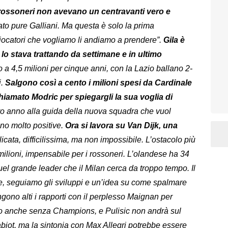
 rossoneri non avevano un centravanti vero e
ato pure Galliani. Ma questa è solo la prima
 giocatori che vogliamo li andiamo a prendere”.
Gila è
e lo stava trattando da settimane e in ultimo
o a 4,5 milioni per cinque anni, con la Lazio ballano 2-
i.
Salgono così a cento i milioni spesi da Cardinale
chiamato Modric per spiegargli la sua voglia di
ltro anno alla guida della nuova squadra che vuol
ono molto positive.
Ora si lavora su Van Dijk, una
cata, difficilissima, ma non impossibile. L’ostacolo più
milioni, impensabile per i rossoneri. L’olandese ha 34
 grande leader che il Milan cerca da troppo tempo. Il
re, seguiamo gli sviluppi e un’idea su come spalmare
ono alti i rapporti con il perplesso Maignan per
ro anche senza Champions, e Pulisic non andrà sul
biot, ma la sintonia con Max Allegri potrebbe essere