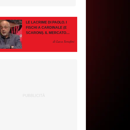
LE LACRIME DI PAOLO. I
FISCHI A CARDINALE (E
SCARONI). IL MERCATO
IMMOBILE. LEAO, SE VA
di Luca Serafini
PAZIENZA, SE RESTA È
MEGLIO