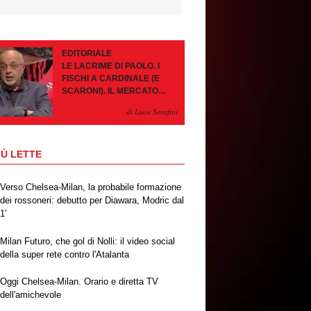
EDITORIALE
LE LACRIME DI PAOLO. I
FISCHI A CARDINALE (E
SCARONI). IL MERCATO
IMMOBILE. LEAO, SE VA
di Luca Serafini
PAZIENZA, SE RESTA È
MEGLIO
IÙ LETTE
Verso Chelsea-Milan, la probabile formazione
dei rossoneri: debutto per Diawara, Modric dal
1'
Milan Futuro, che gol di Nolli: il video social
della super rete contro l'Atalanta
Oggi Chelsea-Milan. Orario e diretta TV
dell'amichevole