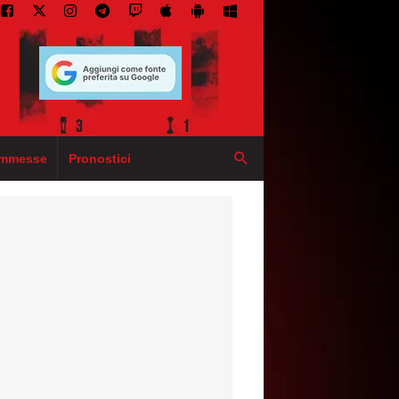
mmesse
Pronostici