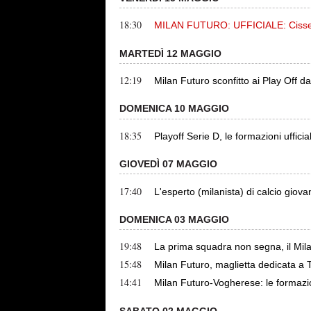
18:30
MILAN FUTURO: UFFICIALE: Cisse pr
MARTEDÌ 12 MAGGIO
12:19
Milan Futuro sconfitto ai Play Off d
DOMENICA 10 MAGGIO
18:35
Playoff Serie D, le formazioni uffici
GIOVEDÌ 07 MAGGIO
17:40
L'esperto (milanista) di calcio giovan
DOMENICA 03 MAGGIO
19:48
La prima squadra non segna, il Mila
15:48
Milan Futuro, maglietta dedicata a 
14:41
Milan Futuro-Vogherese: le formazion
SABATO 02 MAGGIO