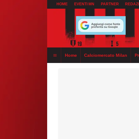
HOME
EVENTI MN
PARTNER
REDAZ
Home
Calciomercato Milan
P