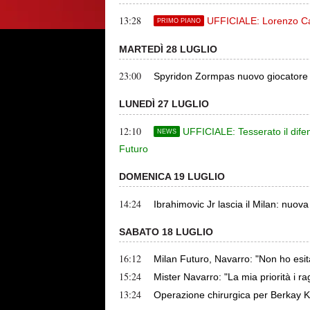
13:28
UFFICIALE: Lorenzo Cal
PRIMO PIANO
MARTEDÌ 28 LUGLIO
23:00
Spyridon Zormpas nuovo giocatore de
LUNEDÌ 27 LUGLIO
12:10
UFFICIALE: Tesserato il dife
NEWS
Futuro
DOMENICA 19 LUGLIO
14:24
Ibrahimovic Jr lascia il Milan: nuov
SABATO 18 LUGLIO
16:12
Milan Futuro, Navarro: "Non ho esita
15:24
Mister Navarro: "La mia priorità i ra
13:24
Operazione chirurgica per Berkay Kar