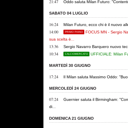
21:47
Oddo saluta Milan Futuro: "Contento 
SABATO 04 LUGLIO
16:24
Milan Futuro, ecco chi è il nuovo a
14:00
FOCUS MN - Sergio Nava
PRIMO PIANO
sua scelta è...
13:36
Sergio Navarro Barquero nuovo tecni
10:34
UFFICIALE: Milan Fu
CALCIOMERCATO
MARTEDÌ 30 GIUGNO
17:24
Il Milan saluta Massimo Oddo: "Buon
MERCOLEDÌ 24 GIUGNO
07:24
Guernier saluta il Birmingham: "Co
di...
DOMENICA 21 GIUGNO