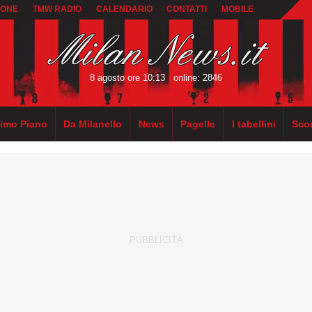
IONE
TMW RADIO
CALENDARIO
CONTATTI
MOBILE
8 agosto ore 10:13
online: 2846
rimo Piano
Da Milanello
News
Pagelle
I tabellini
Sco