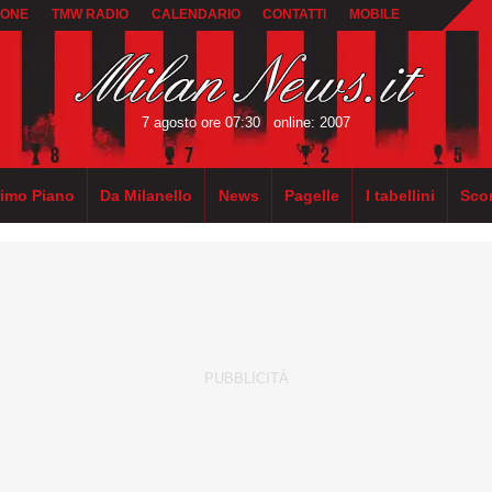
IONE
TMW RADIO
CALENDARIO
CONTATTI
MOBILE
7 agosto ore 07:30
online: 2007
rimo Piano
Da Milanello
News
Pagelle
I tabellini
Sco