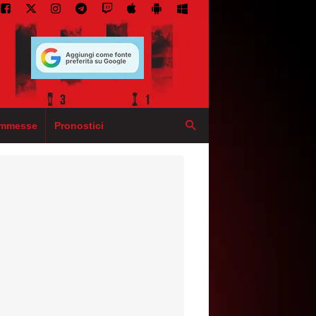
mmesse
Pronostici