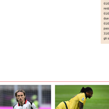
01/
rest
01/
due
01/
pass
31/
gli 