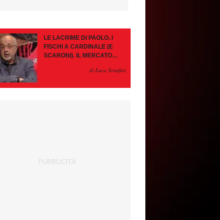
LE LACRIME DI PAOLO. I
FISCHI A CARDINALE (E
SCARONI). IL MERCATO
IMMOBILE. LEAO, SE VA
di Luca Serafini
PAZIENZA, SE RESTA È
MEGLIO