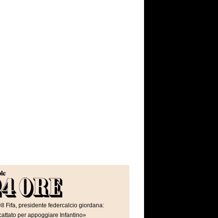
08
Fifa, presidente federcalcio giordana:
attato per appoggiare Infantino»