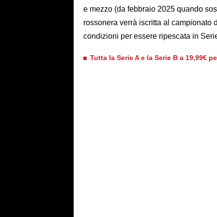
e mezzo (da febbraio 2025 quando sost
rossonera verrà iscritta al campionato d
condizioni per essere ripescata in Seri
Tutta la Serie A e la Serie B a 19,99€ p