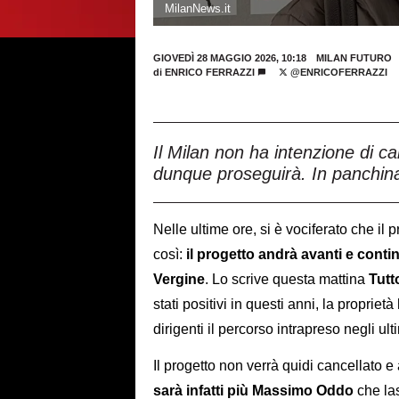
MilanNews.it
GIOVEDÌ 28 MAGGIO 2026, 10:18
MILAN FUTURO
di
ENRICO FERRAZZI
@ENRICOFERRAZZI
Il Milan non ha intenzione di ca
dunque proseguirà. In panchin
Nelle ultime ore, si è vociferato che il 
così:
il progetto andrà avanti e cont
Vergine
. Lo scrive questa mattina
Tutt
stati positivi in questi anni, la propriet
dirigenti il percorso intrapreso negli ul
Il progetto non verrà quidi cancellato 
sarà infatti più Massimo Oddo
che la