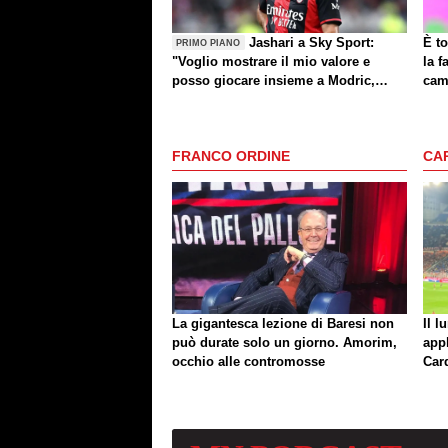
Jashari a Sky Sport:
È to
PRIMO PIANO
"Voglio mostrare il mio valore e
la f
posso giocare insieme a Modric,
cam
Amorim ha portato un'energia e
mentalità diversa"
FRANCO ORDINE
CA
La gigantesca lezione di Baresi non
Il l
può durate solo un giorno. Amorim,
app
occhio alle contromosse
Car