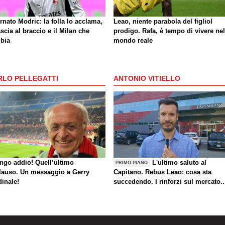
rnato Modric: la folla lo acclama,
Leao, niente parabola del figliol
ascia al braccio e il Milan che
prodigo. Rafa, è tempo di vivere nel
bia
mondo reale
RLO PELLEGATTI
ANTONIO VITIELLO
ungo addio! Quell’ultimo
L'ultimo saluto al
PRIMO PIANO
lauso. Un messaggio a Gerry
Capitano. Rebus Leao: cosa sta
dinale!
succedendo. I rinforzi sul mercato..