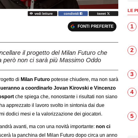
LE P
vedi letture
condividi
tweet
1
FONTI PREFERITE
2
ncellare il progetto del Milan Futuro che
a però non ci sarà più Massimo Oddo
3
progetto di
Milan Futuro
potesse chiudere, ma non sarà
inueranno a coordinarlo Jovan Kirovski e Vincenzo
4
osport
che spiega che, nonostante i risultati non siano
à ha apprezzato il lavoro svolto in sintonia dai due
timi dodici mesi e la valorizzazione dei giocatori.
5
e andrà avanti, ma con una novità importante:
non ci
scerà la panchina del Milan Futuro dopo circa un anno