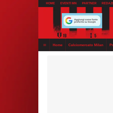
HOME
EVENTI MN
PARTNER
REDAZ
Home
Calciomercato Milan
P