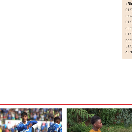
«Ric
01/
rest
01/
due
01/
pass
31/
gli 