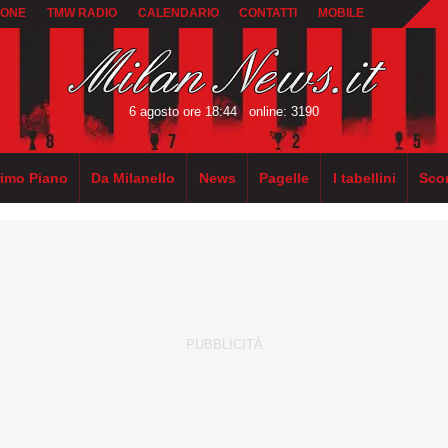
IONE
TMW RADIO
CALENDARIO
CONTATTI
MOBILE
6 agosto ore 18:44
online: 3190
rimo Piano
Da Milanello
News
Pagelle
I tabellini
Sco