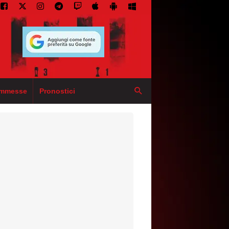
mmesse
Pronostici