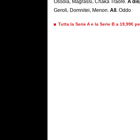
Ossola, Magrassi, Chaka Traorè.
A dis
Geroli, Domnitei, Menon.
All
. Oddo
Tutta la Serie A e la Serie B a 19,99€ p