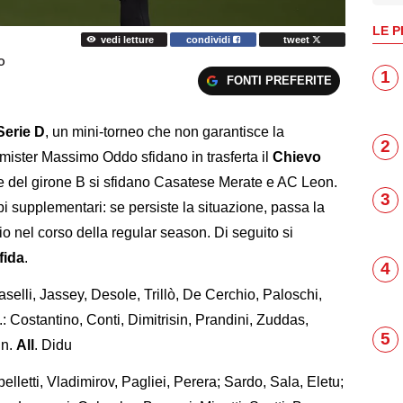
LE P
vedi letture
condividi
tweet
O
1
FONTI PREFERITE
Serie D
, un mini-torneo che non garantisce la
2
 mister Massimo Oddo sfidano in trasferta il
Chievo
ale del girone B si sfidano Casatese Merate e AC Leon.
3
pi supplementari: se persiste la situazione, passa la
o nel corso della regular season. Di seguito si
fida
.
4
aselli, Jassey, Desole, Trillò, De Cerchio, Paloschi,
.: Costantino, Conti, Dimitrisin, Prandini, Zuddas,
5
in.
All
. Didu
pelletti, Vladimirov, Pagliei, Perera; Sardo, Sala, Eletu;