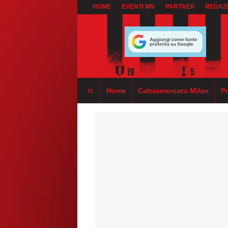
HOME
EVENTI MN
PARTNER
REDAZ
Home
Calciomercato Milan
P