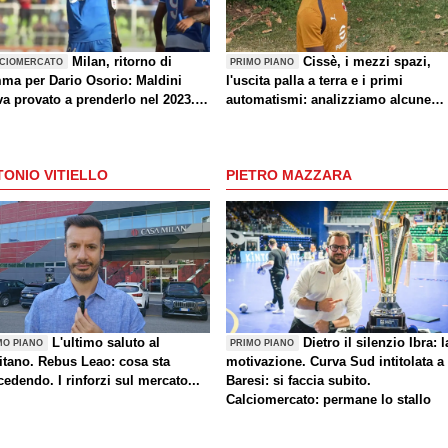
Milan, ritorno di
Cissè, i mezzi spazi,
CIOMERCATO
PRIMO PIANO
mma per Dario Osorio: Maldini
l'uscita palla a terra e i primi
va provato a prenderlo nel 2023.
automatismi: analizziamo alcune
iera, caratteristiche e le parole di
indicazioni di Milan-Inter
er
ONIO VITIELLO
PIETRO MAZZARA
L'ultimo saluto al
Dietro il silenzio Ibra: l
MO PIANO
PRIMO PIANO
itano. Rebus Leao: cosa sta
motivazione. Curva Sud intitolata a
edendo. I rinforzi sul mercato...
Baresi: si faccia subito.
Calciomercato: permane lo stallo