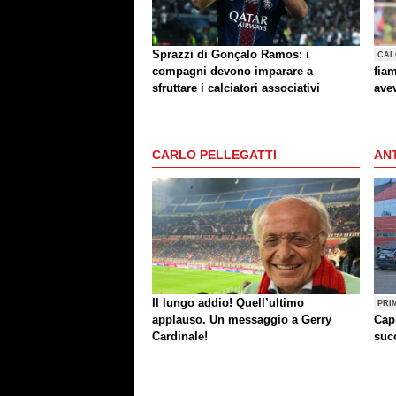
Sprazzi di Gonçalo Ramos: i
CAL
compagni devono imparare a
fia
sfruttare i calciatori associativi
ave
Carr
Kja
CARLO PELLEGATTI
ANT
Il lungo addio! Quell’ultimo
PRI
applauso. Un messaggio a Gerry
Cap
Cardinale!
succ