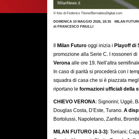
MilanNews.it
© foto di Federico Titone/BernabeuDigital.com
DOMENICA 10 MAGGIO 2026, 18:35
MILAN FUTUR
di
FRANCESCO FINULLI
Il
Milan Futuro
oggi inizia i
Playoff di 
promozione alla Serie C. I rossoneri di
Verona
alle ore 19. Nell'altra semifin
In caso di parità si procederà con i tem
squadra di casa che si è piazzata megli
riportano le
formazioni ufficiali della s
CHIEVO VERONA
: Signorini; Uggè, B
Douglas Costa, D'Este, Turano.
A disp
Bortolussi, Napoletano, Zanfisi, Bromb
MILAN FUTURO (4-3-3)
: Torriani; Cap