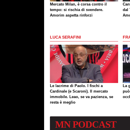
Mercato Milan, è corsa contro il
Can
tempo: si rischia di svendere.
dal 
Amorim aspetta rinforzi
Amo
LUCA SERAFINI
FR
Le lacrime di Paolo. I fischi a
La 
Cardinale (e Scaroni). Il mercato
può
immobile. Leao, se va pazienza, se
occ
resta è meglio
MN
PODCAST