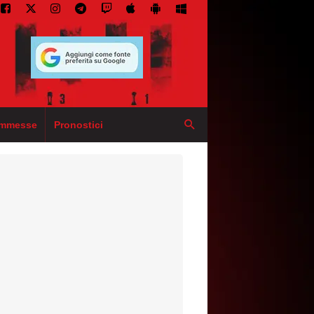
mmesse
Pronostici