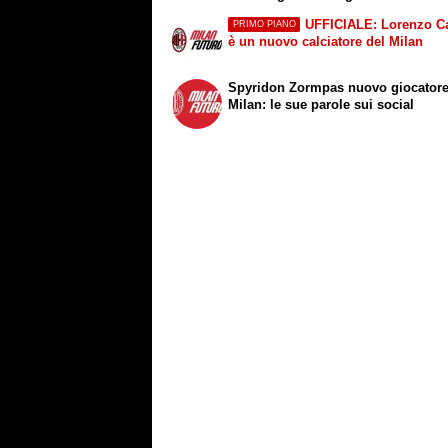
UFFICIALE: Lorenzo Ca
PRIMO PIANO
è un nuovo calciatore del Milan
Spyridon Zormpas nuovo giocatore
Milan: le sue parole sui social