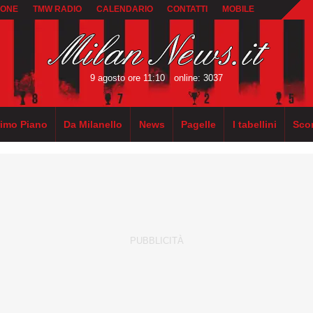
IONE
TMW RADIO
CALENDARIO
CONTATTI
MOBILE
9 agosto ore 11:10
online: 3037
rimo Piano
Da Milanello
News
Pagelle
I tabellini
Sco