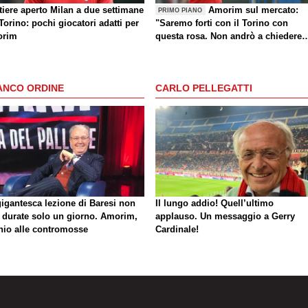
tiere aperto Milan a due settimane
Amorim sul mercato:
PRIMO PIANO
Torino: pochi giocatori adatti per
"Saremo forti con il Torino con
rim
questa rosa. Non andrò a chiedere
altri giocatori dopo una sconfitta"
ANCO ORDINE
CARLO PELLEGATTI
gigantesca lezione di Baresi non
Il lungo addio! Quell’ultimo
 durate solo un giorno. Amorim,
applauso. Un messaggio a Gerry
hio alle contromosse
Cardinale!