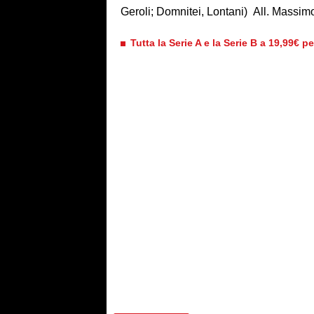
Geroli; Domnitei, Lontani) All. Massi
Tutta la Serie A e la Serie B a 19,99€ p