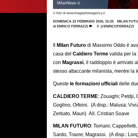
MilanNews.it
© foto di www.imagephotoagency.it
DOMENICA 22 FEBBRAIO 2026, 15:25
MILAN FUT
di
ENRICO FERRAZZI
@ENRICOFERRAZZI
Il
Milan Futuro
di Massimo Oddo è avant
casa del
Caldiero Terme
valida per la
con
Magrassi
, il raddoppio è arrivato 
stesso attaccante milanista, mentre la 
Queste
le formazioni ufficiali
delle du
CALDIERO TERME
: Zouaghi; Petdji, 
Goglino, Orfeini. (A disp.: Malusa; Vivi
Zerbato, Mauri) All. Cristian Soave
MILAN FUTURO
: Torriani; Cappelletti
Sardo, Traore; Magrassi. (A disp.: Lon