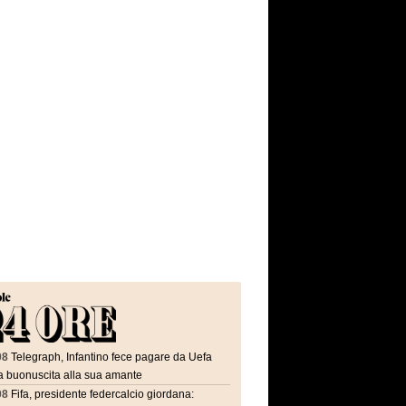
08
Telegraph, Infantino fece pagare da Uefa
a buonuscita alla sua amante
08
Fifa, presidente federcalcio giordana: