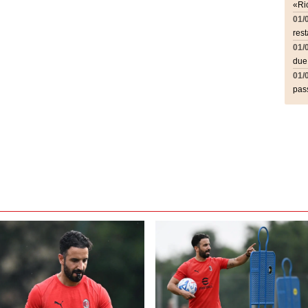
«Ric
01/
rest
01/
due
01/
pass