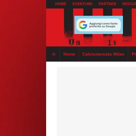
HOME
EVENTI MN
PARTNER
REDAZ
Home
Calciomercato Milan
P