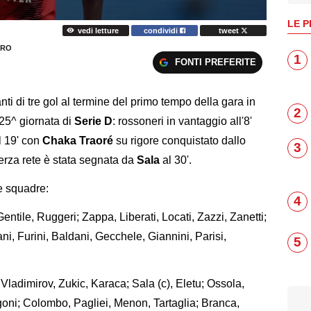
LE P
vedi letture
condividi
tweet
URO
1
FONTI PREFERITE
i di tre gol al termine del primo tempo della gara in
2
 25^ giornata di
Serie D
: rossoneri in vantaggio all'8'
al 19' con
Chaka
Traoré
su rigore conquistato dallo
3
terza rete è stata segnata da
Sala
al 30'.
e squadre:
4
Gentile, Ruggeri; Zappa, Liberati, Locati, Zazzi, Zanetti;
ani, Furini, Baldani, Gecchele, Giannini, Parisi,
5
, Vladimirov, Zukic, Karaca; Sala (c), Eletu; Ossola,
goni; Colombo, Pagliei, Menon, Tartaglia; Branca,