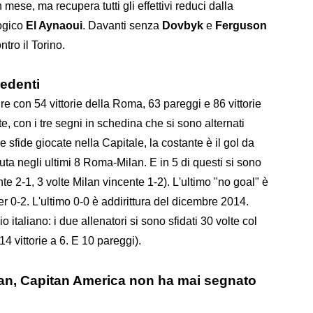
mese, ma recupera tutti gli effettivi reduci dalla
logico
El Aynaoui
. Davanti senza
Dovbyk
e
Ferguson
ontro il Torino.
edenti
 con 54 vittorie della Roma, 63 pareggi e 86 vittorie
utte, con i tre segni in schedina che si sono alternati
le sfide giocate nella Capitale, la costante è il gol da
tuta negli ultimi 8 Roma-Milan. E in 5 di questi si sono
e 2-1, 3 volte Milan vincente 1-2). L'ultimo "no goal" è
r 0-2. L'ultimo 0-0 è addirittura del dicembre 2014.
 italiano: i due allenatori si sono sfidati 30 volte col
14 vittorie a 6. E 10 pareggi).
lan, Capitan America non ha mai segnato