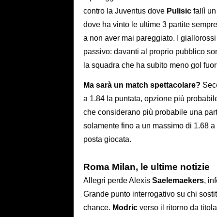
contro la Juventus dove
Pulisic
fallì u
dove ha vinto le ultime 3 partite sempr
a non aver mai pareggiato. I giallorossi 
passivo: davanti al proprio pubblico sono
la squadra che ha subito meno gol fuor
Ma sarà un match spettacolare?
Seco
a 1.84 la puntata, opzione più probabil
che considerano più probabile una parti
solamente fino a un massimo di 1.68 a di
posta giocata.
Roma Milan, le ultime notizie
Allegri perde Alexis
Saelemaekers
, in
Grande punto interrogativo su chi sosti
chance.
Modric
verso il ritorno da tit