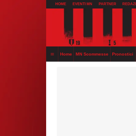
HOME
EVENTI MN
PARTNER
REDAZ
Home
MN Scommesse
Pronostici