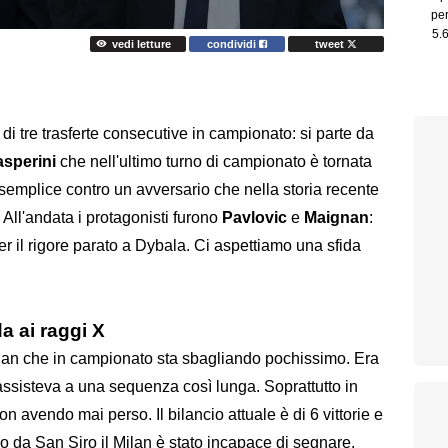
vedi letture
condividi
tweet
 di tre trasferte consecutive in campionato: si parte da
asperini
che nell'ultimo turno di campionato è tornata
semplice contro un avversario che nella storia recente
 All'andata i protagonisti furono
Pavlovic
e
Maignan
:
 per il rigore parato a Dybala. Ci aspettiamo una sfida
a ai raggi X
 Milan che in campionato sta sbagliando pochissimo. Era
assisteva a una sequenza così lunga. Soprattutto in
on avendo mai perso. Il bilancio attuale è di 6 vittorie e
o da San Siro il Milan è stato incapace di segnare,