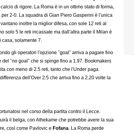
n calcio di rigore. La Roma è in un ottimo stato di forma,
e per 2-0. La squadra di Gian Piero Gasperini è l'unica
vantano inoltre la miglior difesa, con sole 12 reti al
 solo 5 le reti incassate ma dall'altra parte il Milan è
i casa, solamente 7.
ndo gli operatori l'opzione "goal" arriva a pagare fino
e del "no goal" che si spinge fino a 1.97. Bookmakers
ta con meno di 2.5 reti, tanto che l'Under paga
fferenza dell'Over 2.5 che arriva fino a 2.20 volte la
fortunatosi nel corso della partita contro il Lecce.
tuirà il belga, con Athekame che potrebbe avere la sua
olare, così come Pavlovic e
Fofana
. La Roma perde