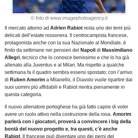
© foto di www.imagephotoagency.it
Il mercato attorno ad
Adrien Rabiot
resta uno dei temi più
delicati dell’estate rossonera. Il centrocampista francese,
protagonista anche con la sua Nazionale al Mondiale, è
finito da settimane nei pensieri del
Napoli
di
Massimiliano
Allegri
, tecnico che lo conosce benissimo e che lo ha già
allenato alla Juventus e al Milan. Ma rispetto a qualche
settimana fa il quadro sembra essersi spostato: con l’arrivo
di
Ruben Amorim
a Milanello, il Diavolo vuole ripartire dai
suoi uomini più affidabili e Rabiot rientra pienamente in
questa categoria.
Il nuovo allenatore portoghese ha già fatto capire di voler
avere un ruolo attivo nella costruzione della rosa.
Amorim
parlerà con i giocatori, proverà a convincere i big della
bontà del nuovo progetto e, tra questi, c’è anche
Rabiot
. Il francese può diventare uno dei perni del