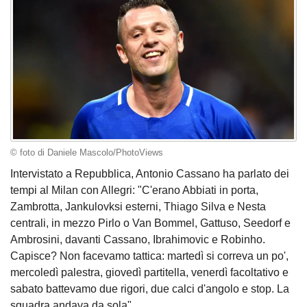
© foto di Daniele Mascolo/PhotoViews
Intervistato a Repubblica, Antonio Cassano ha parlato dei
tempi al Milan con Allegri: "C'erano Abbiati in porta,
Zambrotta, Jankulovksi esterni, Thiago Silva e Nesta
centrali, in mezzo Pirlo o Van Bommel, Gattuso, Seedorf e
Ambrosini, davanti Cassano, Ibrahimovic e Robinho.
Capisce? Non facevamo tattica: martedì si correva un po',
mercoledì palestra, giovedì partitella, venerdì facoltativo e
sabato battevamo due rigori, due calci d'angolo e stop. La
squadra andava da sola".