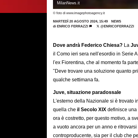
MilanNews.it
© foto di www.imagephotoagency.it
MARTEDÌ 20 AGOSTO 2024, 15:49
NEWS
di
ENRICO FERRAZZI
@ENRICOFERRAZZI
Dove andrà Federico Chiesa?
La
Ju
il Como ieri sera nell'esordio in Serie 
l'ex Fiorentina, che al momento fa parte 
"Deve trovare una soluzione quanto prima
qualche settimana fa.
Juve, situazione paradossale
L'esterno della Nazionale si è trovato 
quella che
il Secolo XIX
definisce una 
ora è costretto, per questo motivo, a s
a vuoto ancora per un anno e ritrovars
controproducente, sia per il club che per