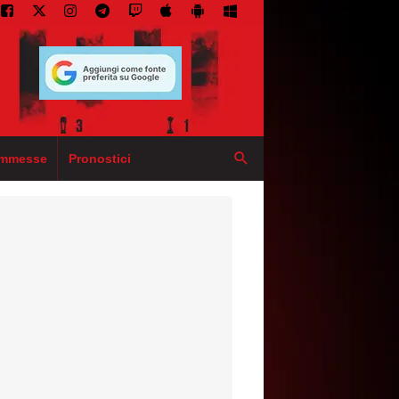
mmesse
Pronostici