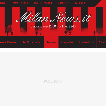
IONE
TMW RADIO
CALENDARIO
CONTATTI
MOBILE
8 agosto ore 11:00
online: 2940
rimo Piano
Da Milanello
News
Pagelle
I tabellini
Sco