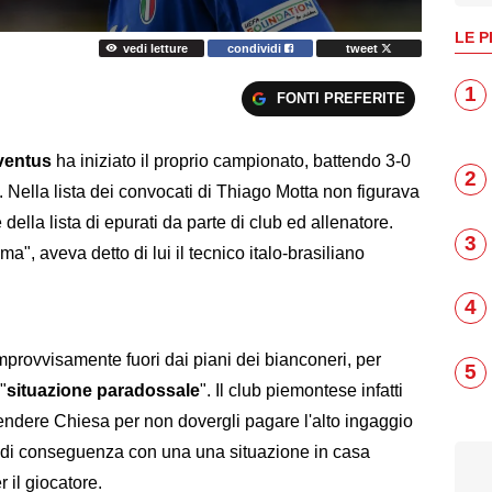
LE P
vedi letture
condividi
tweet
1
FONTI PREFERITE
ventus
ha iniziato il proprio campionato, battendo 3-0
2
A. Nella lista dei convocati di Thiago Motta non figurava
della lista di epurati da parte di club ed allenatore.
3
", aveva detto di lui il tecnico italo-brasiliano
4
improvvisamente fuori dai piani dei bianconeri, per
5
"
situazione paradossale
". Il club piemontese infatti
vendere Chiesa per non dovergli pagare l'alto ingaggio
i di conseguenza con una una situazione in casa
 il giocatore.