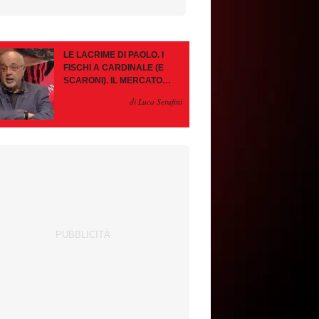
LE LACRIME DI PAOLO. I
FISCHI A CARDINALE (E
SCARONI). IL MERCATO
IMMOBILE. LEAO, SE VA
di Luca Serafini
PAZIENZA, SE RESTA È
MEGLIO