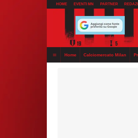
HOME
EVENTI MN
PARTNER
REDAZ
Home
Calciomercato Milan
P