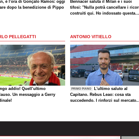
an, è l'ora di Gonçalo Ramos: oggi
Bennacer saluta il Milan e i suoi
lare dopo la benedizione di Pippo
tifosi: "Nulla potrà cancellare i ricor
costruiti qui. Ho indossato questa
maglia con orgoglio"
RLO PELLEGATTI
ANTONIO VITIELLO
ungo addio! Quell’ultimo
L'ultimo saluto al
PRIMO PIANO
lauso. Un messaggio a Gerry
Capitano. Rebus Leao: cosa sta
dinale!
succedendo. I rinforzi sul mercato..