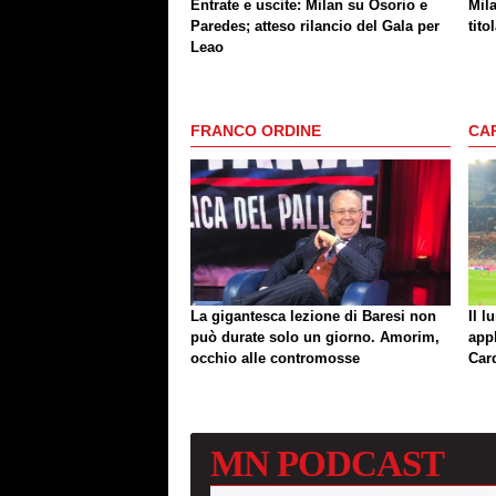
Entrate e uscite: Milan su Osorio e
Mil
Paredes; atteso rilancio del Gala per
tito
Leao
FRANCO ORDINE
CA
La gigantesca lezione di Baresi non
Il l
può durate solo un giorno. Amorim,
app
occhio alle contromosse
Car
MN
PODCAST