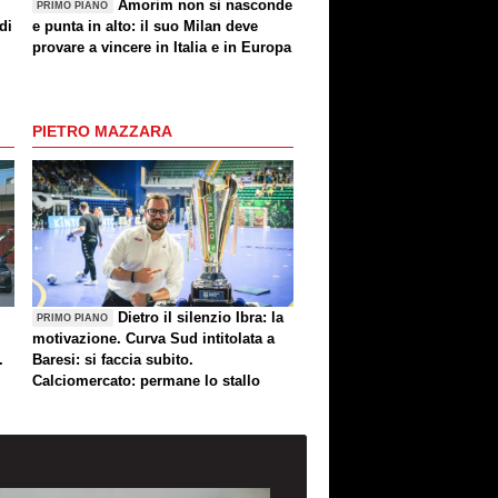
Amorim non si nasconde
PRIMO PIANO
di
e punta in alto: il suo Milan deve
provare a vincere in Italia e in Europa
PIETRO MAZZARA
Dietro il silenzio Ibra: la
PRIMO PIANO
motivazione. Curva Sud intitolata a
.
Baresi: si faccia subito.
Calciomercato: permane lo stallo