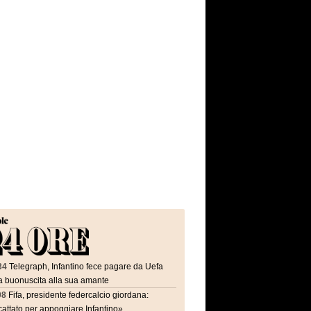
34
Telegraph, Infantino fece pagare da Uefa
a buonuscita alla sua amante
08
Fifa, presidente federcalcio giordana:
attato per appoggiare Infantino»