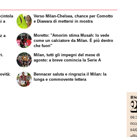
 cintola
Verso Milan-Chelsea, chance per Comotto
i a
e Diawara di mettersi in mostra
Moretto: "Amorim stima Musah: lo vede
z a
come un calciatore da Milan. È più dentro
che fuori"
i.
Milan, tutti gli impegni del mese di
"
agosto: a breve comincia la Serie A
ovità:
Bennacer saluta e ringrazia il Milan: la
lunga e commovente lettera
06:
ricc
04/
«Ric