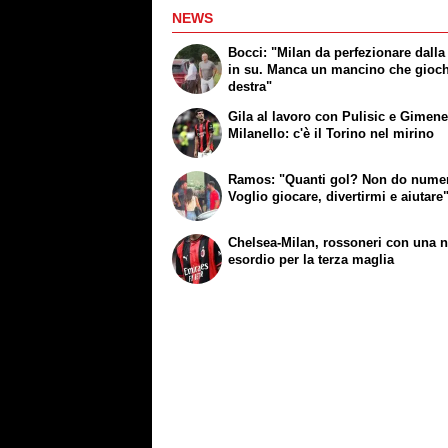
NEWS
Bocci: "Milan da perfezionare dalla
in su. Manca un mancino che gioch
destra"
Gila al lavoro con Pulisic e Gimene
Milanello: c'è il Torino nel mirino
Ramos: "Quanti gol? Non do numer
Voglio giocare, divertirmi e aiutare
Chelsea-Milan, rossoneri con una n
esordio per la terza maglia