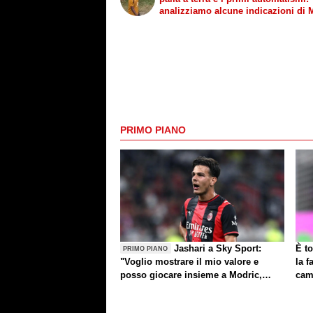
analizziamo alcune indicazioni di 
Inter
PRIMO PIANO
Jashari a Sky Sport:
È to
PRIMO PIANO
"Voglio mostrare il mio valore e
la f
posso giocare insieme a Modric,
cam
Amorim ha portato un'energia e
mentalità diversa"