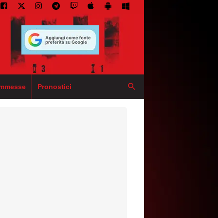
mmesse
Pronostici