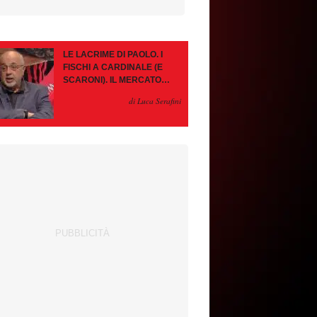
LE LACRIME DI PAOLO. I
FISCHI A CARDINALE (E
SCARONI). IL MERCATO
IMMOBILE. LEAO, SE VA
di Luca Serafini
PAZIENZA, SE RESTA È
MEGLIO