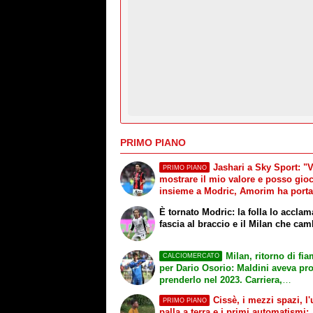
PRIMO PIANO
Jashari a Sky Sport: "
PRIMO PIANO
mostrare il mio valore e posso gio
insieme a Modric, Amorim ha porta
un'energia e mentalità diversa"
È tornato Modric: la folla lo acclam
fascia al braccio e il Milan che cam
Milan, ritorno di fi
CALCIOMERCATO
per Dario Osorio: Maldini aveva pr
prenderlo nel 2023. Carriera,
caratteristiche e le parole di Kjaer
Cissè, i mezzi spazi, l'
PRIMO PIANO
palla a terra e i primi automatismi: