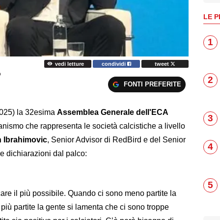
LE P
1
vedi letture
condividi
tweet
O
2
FONTI PREFERITE
 2025) la 32esima
Assemblea Generale dell'ECA
3
nismo che rappresenta le società calcistiche a livello
n
Ibrahimovic
, Senior Advisor di RedBird e del Senior
4
 dichiarazioni dal palco:
5
care il più possibile. Quando ci sono meno partite la
più partite la gente si lamenta che ci sono troppe