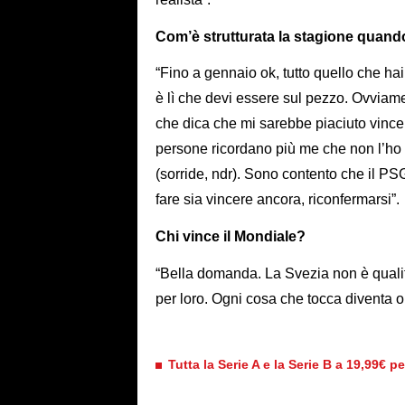
Com’è strutturata la stagione quando
“Fino a gennaio ok, tutto quello che ha
è lì che devi essere sul pezzo. Ovvia
che dica che mi sarebbe piaciuto vinc
persone ricordano più me che non l’ho v
(sorride, ndr). Sono contento che il PSG
fare sia vincere ancora, riconfermarsi”.
Chi vince il Mondiale?
“Bella domanda. La Svezia non è qualifi
per loro. Ogni cosa che tocca diventa o
Tutta la Serie A e la Serie B a 19,99€ p