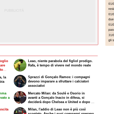
01/
rest
01/
due
01/
pass
31/
gli 
Voglio
Leao, niente parabola del figliol prodigo.
care
Rafa, è tempo di vivere nel mondo reale
to
Sprazzi di Gonçalo Ramos: i compagni
a, la
devono imparare a sfruttare i calciatori
bia
associativi
amma
Mercato Milan: da Soulé e Osorio in
ovato a
avanti a Gonçalo Inacio in difesa, si
deciderà dopo Chelsea e United e dopo le
cessioni. La situazione
uscita
Milan, l'addio di Leao non è più così
scontato. Anche i suoi compagni sperano