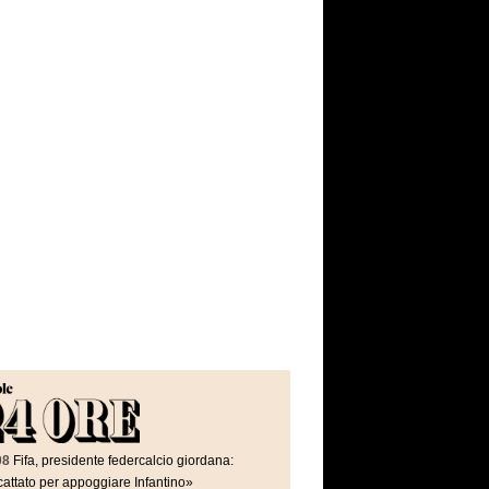
08
Fifa, presidente federcalcio giordana:
attato per appoggiare Infantino»