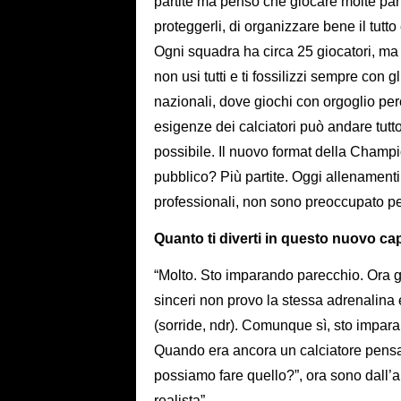
partite ma penso che giocare molte parti
proteggerli, di organizzare bene il tutt
Ogni squadra ha circa 25 giocatori, m
non usi tutti e ti fossilizzi sempre con g
nazionali, dove giochi con orgoglio perc
esigenze dei calciatori può andare tutto
possibile. Il nuovo format della Champi
pubblico? Più partite. Oggi allenamenti 
professionali, non sono preoccupato per 
Quanto ti diverti in questo nuovo cap
“Molto. Sto imparando parecchio. Ora gu
sinceri non provo la stessa adrenalina e
(sorride, ndr). Comunque sì, sto impar
Quando era ancora un calciatore pens
possiamo fare quello?”, ora sono dall’al
realista”.