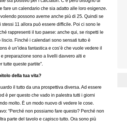
te sia positivo per i calciatori. C’è però bisogno di
o e fare un calendario che sia adatto alle loro esigenze.
a volendo possono averne anche più di 25. Quindi se
li stessi 11 allora può essere difficile. Poi ci sono le
hé rappresenti il tuo paese: anche qui, se rispetti le
 liscio. Finché i calendari sono sensati tutto è
ons è un’idea fantastica e cos’è che vuole vedere il
e preparazione sono a livelli davvero alti e
tutte queste partite”.
itolo della tua vita?
ardo il tutto da una prospettiva diversa. Ad essere
d è per questo che vado in palestra tutti i giorni
ando molto. È un modo nuovo di vedere le cose.
avo: “Perché non possiamo fare questo? Perché non
tra parte del tavolo e capisco tutto. Ora sono più