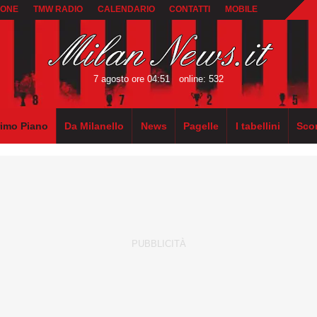
IONE
TMW RADIO
CALENDARIO
CONTATTI
MOBILE
7 agosto ore 04:51
online: 532
rimo Piano
Da Milanello
News
Pagelle
I tabellini
Sco