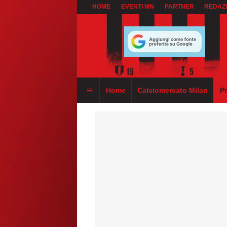
HOME
EVENTI MN
PARTNER
REDAZ
Home
Calciomercato Milan
P