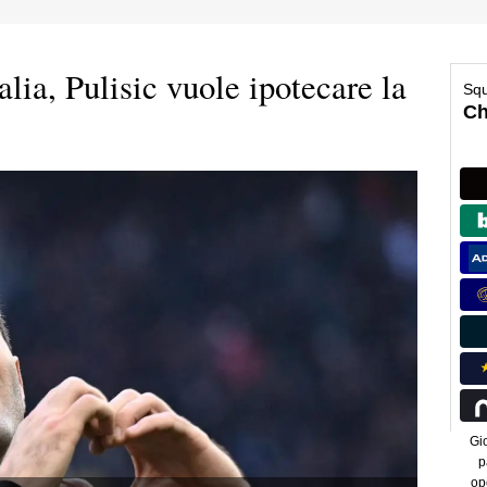
ia, Pulisic vuole ipotecare la