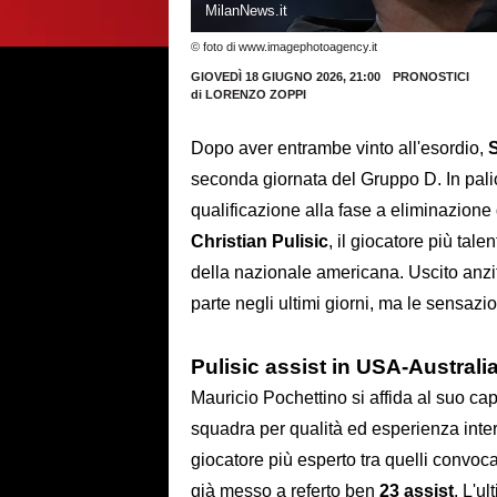
MilanNews.it
© foto di www.imagephotoagency.it
GIOVEDÌ 18 GIUGNO 2026, 21:00
PRONOSTICI
di
LORENZO ZOPPI
Dopo aver entrambe vinto all'esordio,
S
seconda giornata del Gruppo D. In palio
qualificazione alla fase a eliminazione 
Christian Pulisic
, il giocatore più tal
della nazionale americana. Uscito anzit
parte negli ultimi giorni, ma le sensazio
Pulisic assist in USA-Australi
Mauricio Pochettino si affida al suo cap
squadra per qualità ed esperienza int
giocatore più esperto tra quelli convocat
già messo a referto ben
23 assist
. L'u