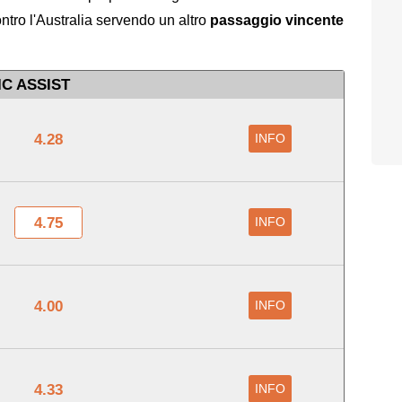
ntro l'Australia servendo un altro
passaggio vincente
SIC ASSIST
4.28
INFO
4.75
INFO
4.00
INFO
4.33
INFO