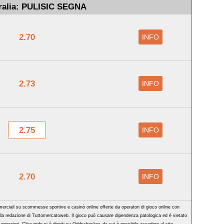
alia: PULISIC SEGNA
2.70
INFO
2.73
INFO
2.75
INFO
2.70
INFO
rciali su scommesse sportive e casinò online offerte da operatori di gioco online con
 della redazione di Tuttomercatoweb. Il gioco può causare dipendenza patologica ed è vietato
i operatori. Cliccando si è diretti su Oddschecker, da cui è possibile accedere al sito