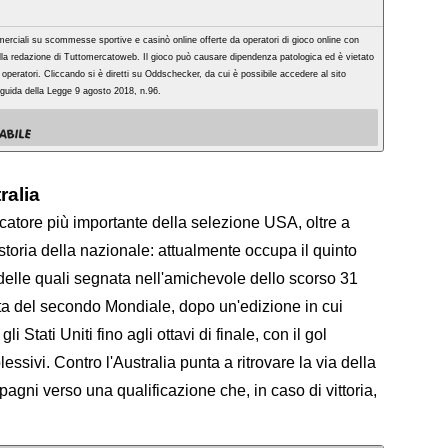
rciali su scommesse sportive e casinò online offerte da operatori di gioco online con
 della redazione di Tuttomercatoweb. Il gioco può causare dipendenza patologica ed è vietato
i operatori. Cliccando si è diretti su Oddschecker, da cui è possibile accedere al sito
nee guida della Legge 9 agosto 2018, n.96.
ralia
catore più importante della selezione USA, oltre a
storia della nazionale: attualmente occupa il quinto
 delle quali segnata nell'amichevole dello scorso 31
atta del secondo Mondiale, dopo un'edizione in cui
 Stati Uniti fino agli ottavi di finale, con il gol
essivi. Contro l'Australia punta a ritrovare la via della
agni verso una qualificazione che, in caso di vittoria,