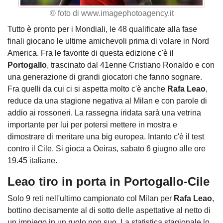
© foto di www.imagephotoagency.it
Tutto è pronto per i Mondiali, le 48 qualificate alla fase
finali giocano le ultime amichevoli prima di volare in Nord
America. Fra le favorite di questa edizione c'è il
Portogallo
, trascinato dal 41enne Cristiano Ronaldo e con
una generazione di grandi giocatori che fanno sognare.
Fra quelli da cui ci si aspetta molto c'è anche
Rafa Leao
,
reduce da una stagione negativa al Milan e con parole di
addio ai rossoneri. La rassegna iridata sarà una vetrina
importante per lui per potersi mettere in mostra e
dimostrare di meritare una big europea. Intanto c'è il test
contro il Cile. Si gioca a Oeiras, sabato 6 giugno alle ore
19.45 italiane.
Leao tiro in porta in Portogallo-Cile
Solo 9 reti nell'ultimo campionato col Milan per
Rafa Leao
,
bottino decisamente al di sotto delle aspettative al netto di
un impiego in un ruolo non suo. La statistica stagionale lo