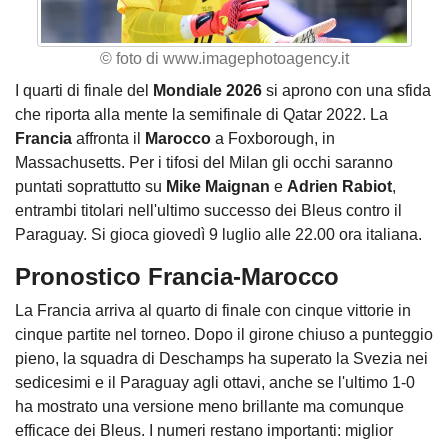
© foto di www.imagephotoagency.it
I quarti di finale del
Mondiale 2026
si aprono con una sfida
che riporta alla mente la semifinale di Qatar 2022. La
Francia
affronta il
Marocco
a Foxborough, in
Massachusetts. Per i tifosi del Milan gli occhi saranno
puntati soprattutto su
Mike Maignan
e
Adrien Rabiot
,
entrambi titolari nell'ultimo successo dei Bleus contro il
Paraguay. Si gioca giovedì 9 luglio alle 22.00 ora italiana.
Pronostico Francia-Marocco
La Francia arriva al quarto di finale con cinque vittorie in
cinque partite nel torneo. Dopo il girone chiuso a punteggio
pieno, la squadra di Deschamps ha superato la Svezia nei
sedicesimi e il Paraguay agli ottavi, anche se l'ultimo 1-0
ha mostrato una versione meno brillante ma comunque
efficace dei Bleus. I numeri restano importanti: miglior