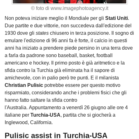
© foto di www.imagephotoagency.it
Non poteva iniziare meglio il Mondiale per gli
Stati Uniti
.
Due partite e due vittorie, non succedeva dall'edizione del
1930 dove gli
states
chiusero in terza posizione. Il sogno di
emulare l'edizione di 96 anni fa è forte, il calcio in questi
anni ha iniziato a prendere piede persino in una terra dove
a farla da padrone sono baseball, basket, football
americano e hockey. Il primo posto è già aritmetico e la
sfida contro la Turchia già eliminata ha il sapore di
amichevole, con in palio però tre punti. E il milanista
Christian Pulisic
potrebbe essere per questo motivo
risparmiato, considerando anche i problemi fisici che gli
hanno fatto saltare la sfida contro
l'Australia. Appuntamento a venerdì 26 giugno alle ore 4
italiane per
Turchia-USA
, partita che si giocherà a
Inglewood, California.
Pulisic assist in Turchia-USA