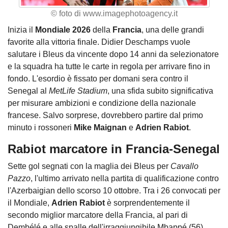
© foto di www.imagephotoagency.it
Inizia il
Mondiale 2026
della
Francia
, una delle grandi
favorite alla vittoria finale. Didier Deschamps vuole
salutare i Bleus da vincente dopo 14 anni da selezionatore
e la squadra ha tutte le carte in regola per arrivare fino in
fondo. L'esordio è fissato per domani sera contro il
Senegal al
MetLife Stadium
, una sfida subito significativa
per misurare ambizioni e condizione della nazionale
francese. Salvo sorprese, dovrebbero partire dal primo
minuto i rossoneri
Mike Maignan
e
Adrien Rabiot
.
Rabiot marcatore in Francia-Senegal
Sette gol segnati con la maglia dei Bleus per
Cavallo
Pazzo
, l'ultimo arrivato nella partita di qualificazione contro
l'Azerbaigian dello scorso 10 ottobre. Tra i 26 convocati per
il Mondiale,
Adrien Rabiot
è sorprendentemente il
secondo miglior marcatore della Francia, al pari di
Dembélé e alle spalle dell'irraggiungibile Mbappé (56).