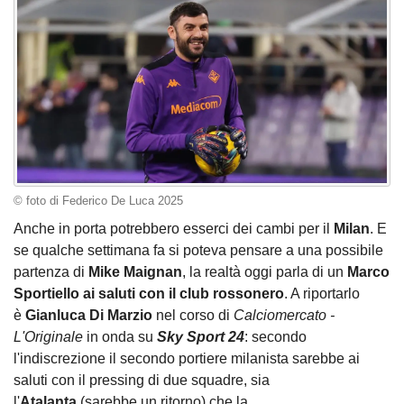
© foto di Federico De Luca 2025
Anche in porta potrebbero esserci dei cambi per il
Milan
. E
se qualche settimana fa si poteva pensare a una possibile
partenza di
Mike Maignan
, la realtà oggi parla di un
Marco
Sportiello ai saluti con il club rossonero
. A riportarlo
è
Gianluca Di Marzio
nel corso di
Calciomercato -
L'Originale
in onda su
Sky Sport 24
: secondo
l'indiscrezione il secondo portiere milanista sarebbe ai
saluti con il pressing di due squadre, sia
l'
Atalanta
(sarebbe un ritorno) che la