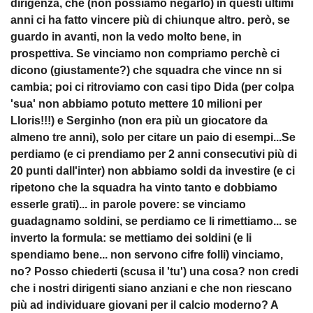
dirigenza, che (non possiamo negarlo) in questi ultimi
anni ci ha fatto vincere più di chiunque altro. però, se
guardo in avanti, non la vedo molto bene, in
prospettiva. Se vinciamo non compriamo perchè ci
dicono (giustamente?) che squadra che vince nn si
cambia; poi ci ritroviamo con casi tipo Dida (per colpa
'sua' non abbiamo potuto mettere 10 milioni per
Lloris!!!) e Serginho (non era più un giocatore da
almeno tre anni), solo per citare un paio di esempi...Se
perdiamo (e ci prendiamo per 2 anni consecutivi più di
20 punti dall'inter) non abbiamo soldi da investire (e ci
ripetono che la squadra ha vinto tanto e dobbiamo
esserle grati)... in parole povere: se vinciamo
guadagnamo soldini, se perdiamo ce li rimettiamo... se
inverto la formula: se mettiamo dei soldini (e li
spendiamo bene... non servono cifre folli) vinciamo,
no? Posso chiederti (scusa il 'tu') una cosa? non credi
che i nostri dirigenti siano anziani e che non riescano
più ad individuare giovani per il calcio moderno? A