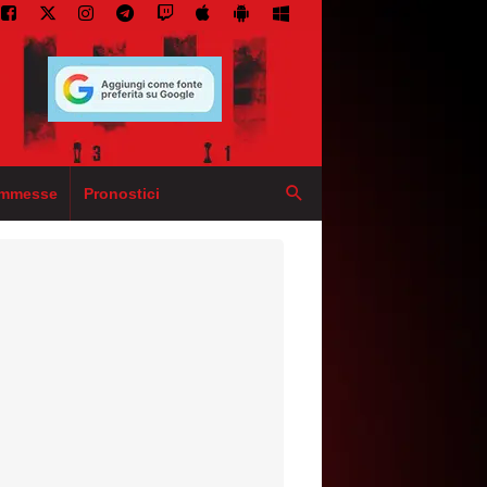
mmesse
Pronostici