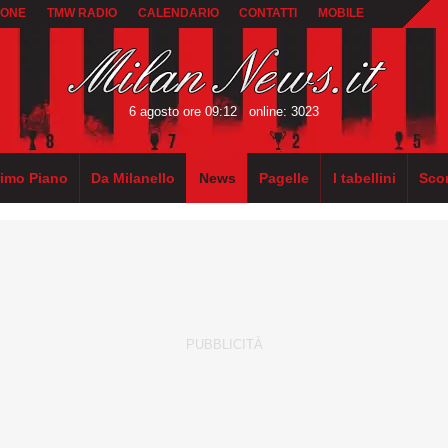
IONE
TMW RADIO
CALENDARIO
CONTATTI
MOBILE
6 agosto ore 09:12
online: 3023
rimo Piano
Da Milanello
News
Pagelle
I tabellini
Sco