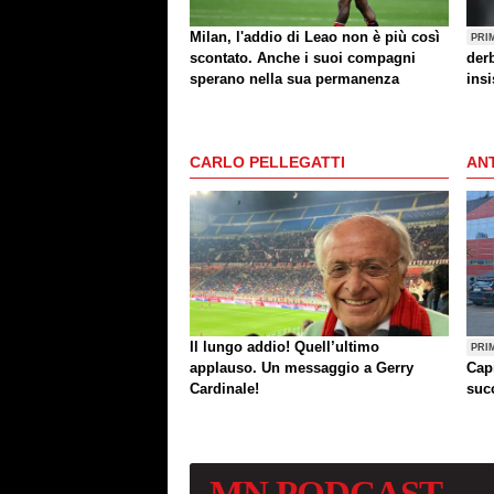
Milan, l'addio di Leao non è più così
PRI
scontato. Anche i suoi compagni
der
sperano nella sua permanenza
insi
CARLO PELLEGATTI
ANT
Il lungo addio! Quell’ultimo
PRI
applauso. Un messaggio a Gerry
Cap
Cardinale!
succ
MN
PODCAST