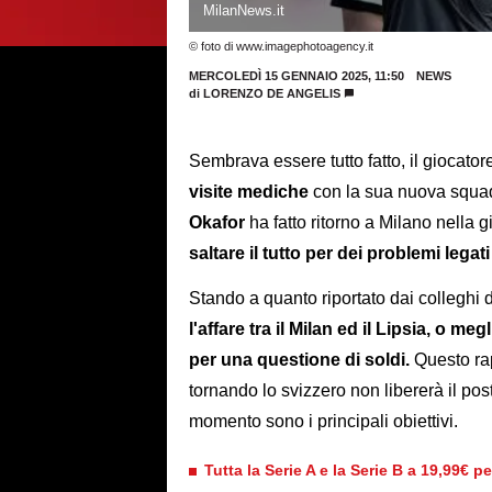
MilanNews.it
© foto di www.imagephotoagency.it
MERCOLEDÌ 15 GENNAIO 2025, 11:50
NEWS
di
LORENZO DE ANGELIS
Sembrava essere tutto fatto, il giocato
visite mediche
con la sua nuova squad
Okafor
ha fatto ritorno a Milano nella g
saltare il tutto per dei problemi legati 
Stando a quanto riportato dai colleghi
l'affare tra il Milan ed il Lipsia, o me
per una questione di soldi.
Questo ra
tornando lo svizzero non libererà il pos
momento sono i principali obiettivi.
Tutta la Serie A e la Serie B a 19,99€ p