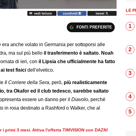
LE P
vedi letture
condividi
tweet
1
FONTI PREFERITE
re era anche volato in Germania per sottoporsi alle
2
ra, ma sul più bello
il trasferimento è saltato. Noah
iornata di ieri, con
il Lipsia che ufficialmente ha fatto
ai test fisici
dell'elvetico.
3
 de
Il Corriere della Sera
, però,
più realisticamente
glio, tra Okafor ed il club tedesco, sarebbe saltato
4
ppresenta essere un danno per il
Diavolo
, perché
to in rosa destinato a Rashford o Walker, che al
5
er i primi 3 mesi. Attiva l'offerta TIMVISION con DAZN!