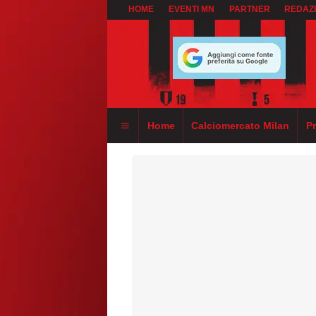
HOME
EVENTI MN
PARTNER
REDAZ
Home
Calciomercato Milan
P