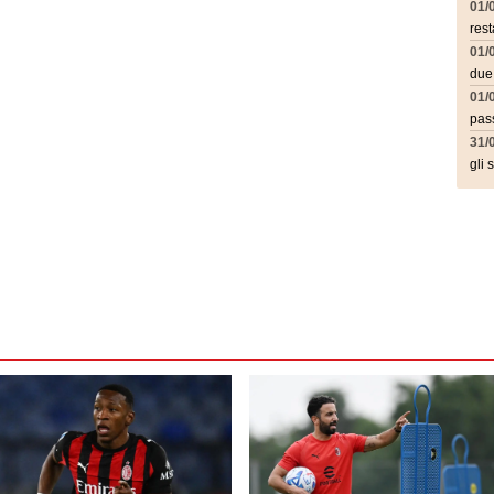
01/
rest
01/
due
01/
pass
31/
gli 