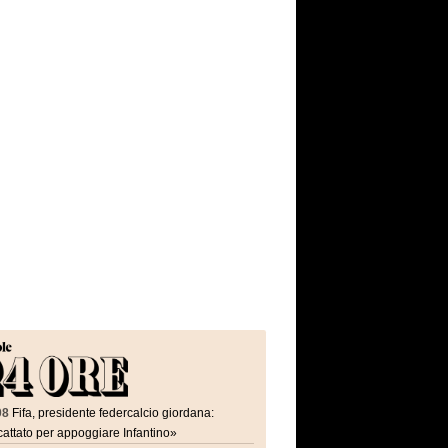
08
Fifa, presidente federcalcio giordana:
attato per appoggiare Infantino»