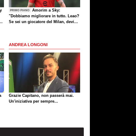
by
Amorim a Sky:
PRIMO PIANO
"Dobbiamo migliorare in tutto. Leao?
e
Se sei un giocatore del Milan, devi
divertirti"
ANDREA LONGONI
a
Grazie Capitano, non passerà mai.
Un'iniziativa per sempre...