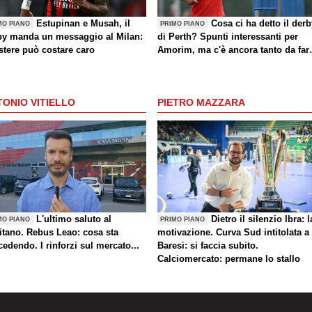
Estupinan e Musah, il
Cosa ci ha detto il der
MO PIANO
PRIMO PIANO
by manda un messaggio al Milan:
di Perth? Spunti interessanti per
stere può costare caro
Amorim, ma c'è ancora tanto da far
(anche sul mercato)
ONIO VITIELLO
PIETRO MAZZARA
L'ultimo saluto al
Dietro il silenzio Ibra: l
MO PIANO
PRIMO PIANO
itano. Rebus Leao: cosa sta
motivazione. Curva Sud intitolata a
edendo. I rinforzi sul mercato...
Baresi: si faccia subito.
Calciomercato: permane lo stallo