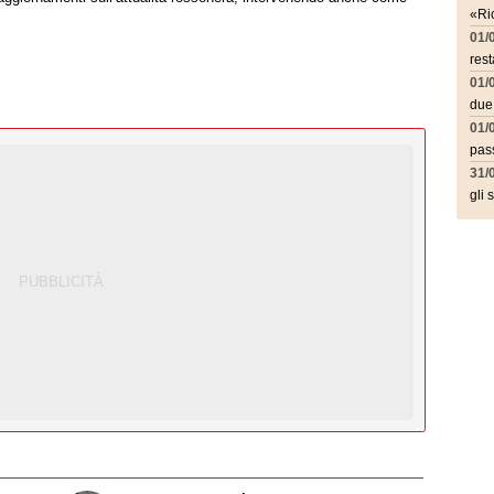
«Ric
01/
rest
01/
due
01/
pass
31/
gli 