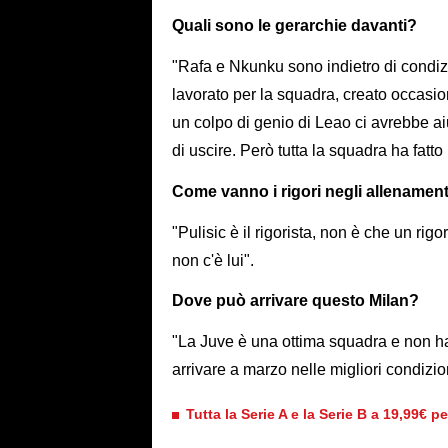
Quali sono le gerarchie davanti?
"Rafa e Nkunku sono indietro di condiz
lavorato per la squadra, creato occasio
un colpo di genio di Leao ci avrebbe aiu
di uscire. Però tutta la squadra ha fatto
Come vanno i rigori negli allenament
"Pulisic è il rigorista, non è che un rig
non c'è lui".
Dove può arrivare questo Milan?
"La Juve è una ottima squadra e non ha
arrivare a marzo nelle migliori condizion
Tutta la Serie A e la Serie B a 19,99€ p