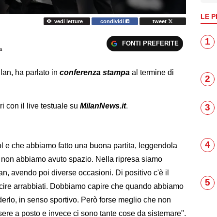
LE P
vedi letture
condividi
tweet
1
FONTI PREFERITE
a
ilan, ha parlato in
conferenza stampa
al termine di
2
ri con il live testuale su
MilanNews.it
.
3
4
ol e che abbiamo fatto una buona partita, leggendola
i non abbiamo avuto spazio. Nella ripresa siamo
n, avendo poi diverse occasioni. Di positivo c'è il
5
scire arrabbiati. Dobbiamo capire che quando abbiamo
derlo, in senso sportivo. Però forse meglio che non
re a posto e invece ci sono tante cose da sistemare".