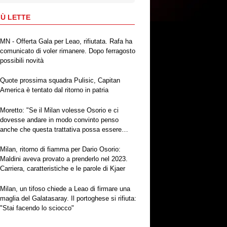
IÙ LETTE
MN - Offerta Gala per Leao, rifiutata. Rafa ha
comunicato di voler rimanere. Dopo ferragosto
possibili novità
Quote prossima squadra Pulisic, Capitan
America è tentato dal ritorno in patria
Moretto: "Se il Milan volesse Osorio e ci
dovesse andare in modo convinto penso
anche che questa trattativa possa essere
portata a termine"
Milan, ritorno di fiamma per Dario Osorio:
Maldini aveva provato a prenderlo nel 2023.
Carriera, caratteristiche e le parole di Kjaer
Milan, un tifoso chiede a Leao di firmare una
maglia del Galatasaray. Il portoghese si rifiuta:
"Stai facendo lo sciocco"