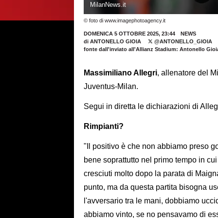
MilanNews.it
© foto di www.imagephotoagency.it
DOMENICA 5 OTTOBRE 2025, 23:44
NEWS
di
ANTONELLO GIOIA
@ANTONELLO_GIOIA
fonte dall'inviato all'Allianz Stadium: Antonello Gioi
Massimiliano Allegri
, allenatore del M
Juventus-Milan.
Segui in diretta le dichiarazioni di Alleg
Rimpianti?
"Il positivo è che non abbiamo preso g
bene soprattutto nel primo tempo in cu
cresciuti molto dopo la parata di Maigna
punto, ma da questa partita bisogna u
l'avversario tra le mani, dobbiamo ucci
abbiamo vinto, se no pensavamo di esse