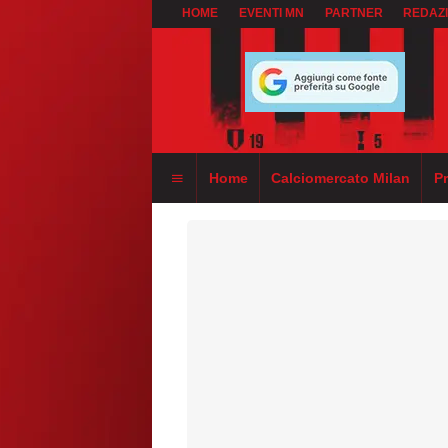
HOME
EVENTI MN
PARTNER
REDAZ
Home
Calciomercato Milan
P