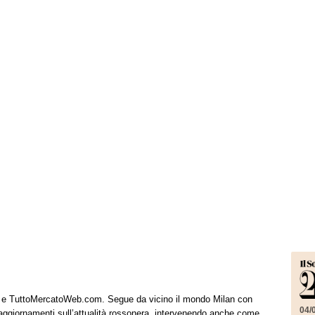
it e TuttoMercatoWeb.com. Segue da vicino il mondo Milan con
04/
 aggiornamenti sull’attualità rossonera, intervenendo anche come