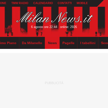
IONE
TMW RADIO
CALENDARIO
CONTATTI
MOBILE
6 agosto ore 22:44
online: 2926
rimo Piano
Da Milanello
News
Pagelle
I tabellini
Sco