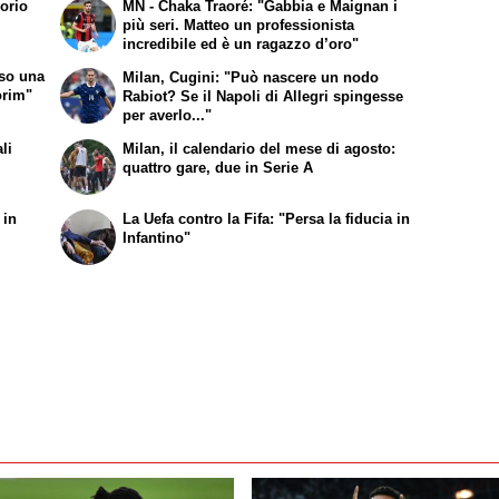
orio
MN - Chaka Traoré: "Gabbia e Maignan i
più seri. Matteo un professionista
incredibile ed è un ragazzo d’oro"
rso una
Milan, Cugini: "Può nascere un nodo
orim"
Rabiot? Se il Napoli di Allegri spingesse
per averlo..."
li
Milan, il calendario del mese di agosto:
quattro gare, due in Serie A
 in
La Uefa contro la Fifa: "Persa la fiducia in
e
Infantino"