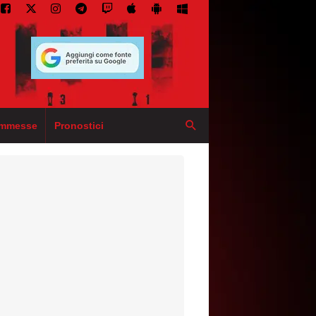
mmesse
Pronostici