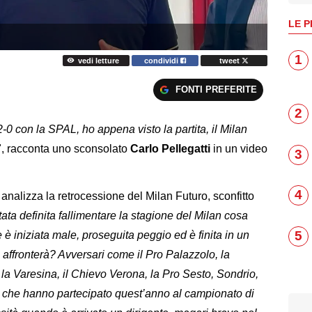
LE P
1
vedi letture
condividi
tweet
FONTI PREFERITE
2
2-0 con la SPAL, ho appena visto la partita, il Milan
", racconta uno sconsolato
Carlo
Pellegatti
in un video
3
4
 analizza la retrocessione del Milan Futuro, sconfitto
tata definita fallimentare la stagione del Milan cosa
5
e è iniziata male, proseguita peggio ed è finita in un
i affronterà? Avversari come il Pro Palazzolo, la
la Varesina, il Chievo Verona, la Pro Sesto, Sondrio,
che hanno partecipato quest’anno al campionato di