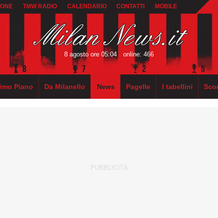
IONE
TMW RADIO
CALENDARIO
CONTATTI
MOBILE
8 agosto ore 05:04
online: 466
rimo Piano
Da Milanello
News
Pagelle
I tabellini
Sco