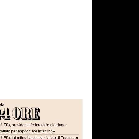
08
Fifa, presidente federcalcio giordana:
attato per appoggiare Infantino»
08
Fifa, Infantino ha chiesto l’aiuto di Trump per