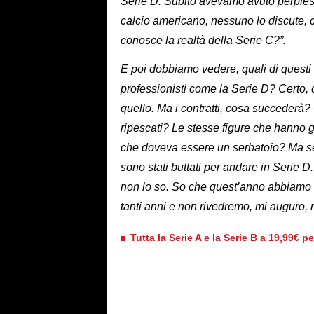
Serie D. Subito avevamo avuto perpless
calcio americano, nessuno lo discute, 
conosce la realtà della Serie C?”.
E poi dobbiamo vedere, quali di questi 
professionisti come la Serie D? Certo,
quello. Ma i contratti, cosa succederà?
ripescati? Le stesse figure che hanno g
che doveva essere un serbatoio? Ma ser
sono stati buttati per andare in Serie 
non lo so. So che quest’anno abbiamo v
tanti anni e non rivedremo, mi auguro, n
Tutta la Serie A e la Serie B a 19,99€ p