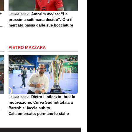
e:
Amorim avvisa: “La
PRIMO PIANO
prossima settimana decido”. Ora il
e
mercato passa dalle sue bocciature
re
PIETRO MAZZARA
Dietro il silenzio Ibra: la
PRIMO PIANO
motivazione. Curva Sud intitolata a
.
Baresi: si faccia subito.
Calciomercato: permane lo stallo