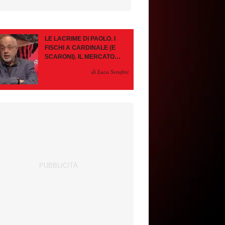
LE LACRIME DI PAOLO. I
FISCHI A CARDINALE (E
SCARONI). IL MERCATO
IMMOBILE. LEAO, SE VA
di Luca Serafini
PAZIENZA, SE RESTA È
MEGLIO