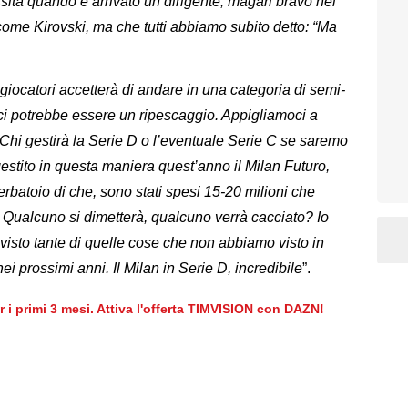
ità quando è arrivato un dirigente, magari bravo nel
come Kirovski, ma che tutti abbiamo subito detto: “Ma
giocatori accetterà di andare in una categoria di semi-
 ci potrebbe essere un ripescaggio. Appigliamoci a
 Chi gestirà la Serie D o l’eventuale Serie C se saremo
estito in questa maniera quest’anno il Milan Futuro,
batoio di che, sono stati spesi 15-20 milioni che
D. Qualcuno si dimetterà, qualcuno verrà cacciato? Io
isto tante di quelle cose che non abbiamo visto in
ei prossimi anni. Il Milan in Serie D, incredibile
”.
er i primi 3 mesi. Attiva l'offerta TIMVISION con DAZN!