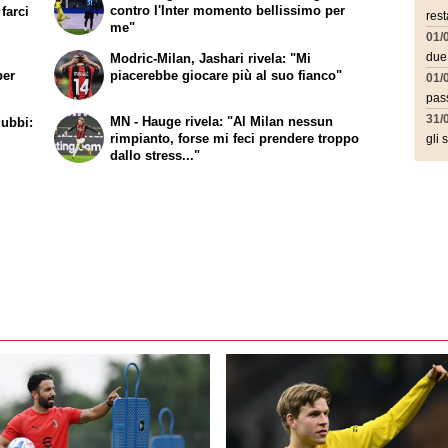
contro l'Inter momento bellissimo per
farci
rest
me"
01/
due
Modric-Milan, Jashari rivela: "Mi
per
piacerebbe giocare più al suo fianco"
01/
pass
31/
MN - Hauge rivela: "Al Milan nessun
dubbi:
rimpianto, forse mi feci prendere troppo
gli 
dallo stress..."