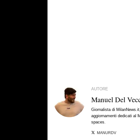
AUTORE
Manuel Del Vec
Giornalista di MilanNews.it
aggiornamenti dedicati al M
spaces.
MANURDV