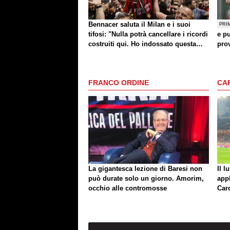
Bennacer saluta il Milan e i suoi
PRI
tifosi: "Nulla potrà cancellare i ricordi
e pu
costruiti qui. Ho indossato questa
prov
maglia con orgoglio"
FRANCO ORDINE
CA
La gigantesca lezione di Baresi non
Il l
può durate solo un giorno. Amorim,
app
occhio alle contromosse
Car