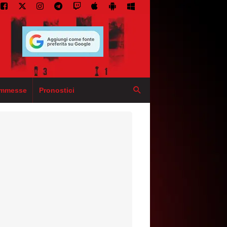
mmesse
Pronostici