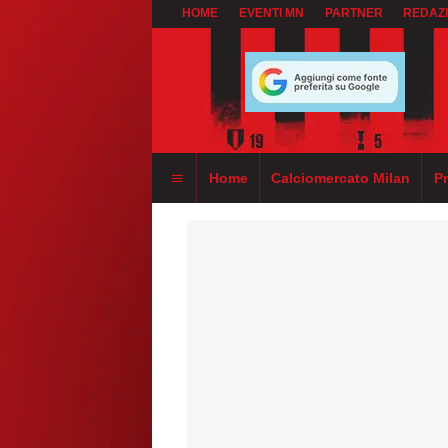
HOME
EVENTI MN
PARTNER
REDAZ
Home
Calciomercato Milan
P