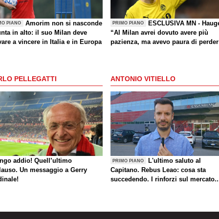
Amorim non si nasconde
ESCLUSIVA MN - Haug
MO PIANO
PRIMO PIANO
nta in alto: il suo Milan deve
“Al Milan avrei dovuto avere più
are a vincere in Italia e in Europa
pazienza, ma avevo paura di perder
la Nazionale. La crisi? Sono sicuro
che tornerete grandi. Bellissimo
segnare all’Inter con il Bodø. Torna
RLO PELLEGATTI
ANTONIO VITIELLO
un giorno? Magari. Forza Milan!”
ungo addio! Quell’ultimo
L'ultimo saluto al
PRIMO PIANO
lauso. Un messaggio a Gerry
Capitano. Rebus Leao: cosa sta
dinale!
succedendo. I rinforzi sul mercato..