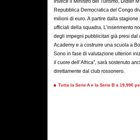
invece il Ministro del Turismo, Didier
Repubblica Democratica del Congo div
milioni di euro. A partire dalla stagion
ufficiali della squadra. L’inserimento n
degli impegni pubblicitari già presi dal
Academy e a costruire una scuola a B
Sono in fase di valutazione ulteriori i
il cuore dell’Africa”, sarà sostenuto an
direttamente dal club rossonero.
Tutta la Serie A e la Serie B a 19,99€ p