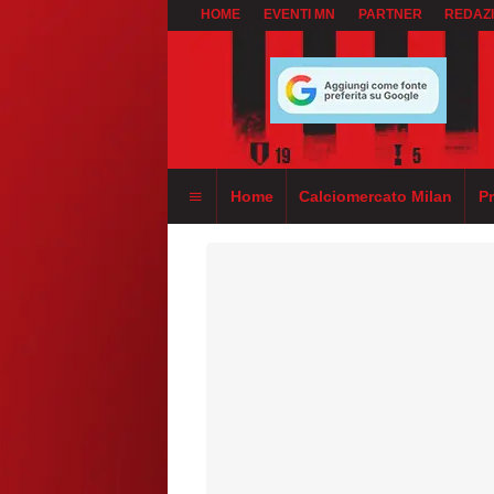
HOME
EVENTI MN
PARTNER
REDAZ
Home
Calciomercato Milan
P