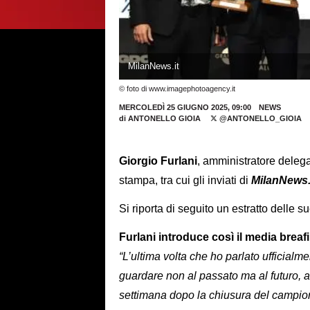
MilanNews.it
© foto di www.imagephotoagency.it
MERCOLEDÌ 25 GIUGNO 2025, 09:00
NEWS
di
ANTONELLO GIOIA
@ANTONELLO_GIOIA
Giorgio Furlani
, amministratore delega
stampa, tra cui gli inviati di
MilanNews.
Si riporta di seguito un estratto delle s
Furlani introduce così il media breaf
“L’ultima volta che ho parlato ufficialme
guardare non al passato ma al futuro, al
settimana dopo la chiusura del campionat