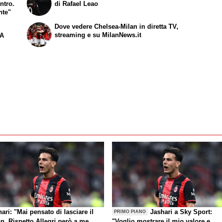
ntro.
di Rafael Leao
nte"
Dove vedere Chelsea-Milan in diretta TV,
streaming e su MilanNews.it
 A
ari: "Mai pensato di lasciare il
Jashari a Sky Sport:
PRIMO PIANO
n. Rispetto Allegri però a me
"Voglio mostrare il mio valore e