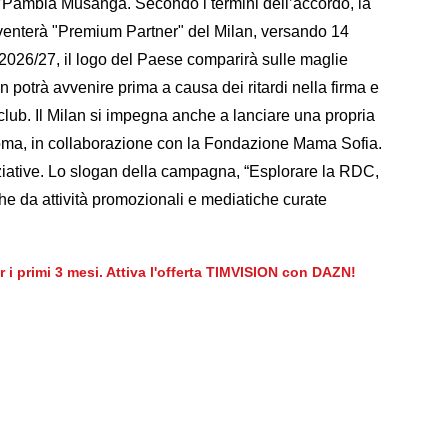
 M’Pambia Musanga. Secondo i termini dell’accordo, la
enterà "Premium Partner" del Milan, versando 14
e 2026/27, il logo del Paese comparirà sulle maglie
on potrà avvenire prima a causa dei ritardi nella firma e
 club. Il Milan si impegna anche a lanciare una propria
oma, in collaborazione con la Fondazione Mama Sofia.
niziative. Lo slogan della campagna, “Esplorare la RDC,
che da attività promozionali e mediatiche curate
er i primi 3 mesi. Attiva l'offerta TIMVISION con DAZN!