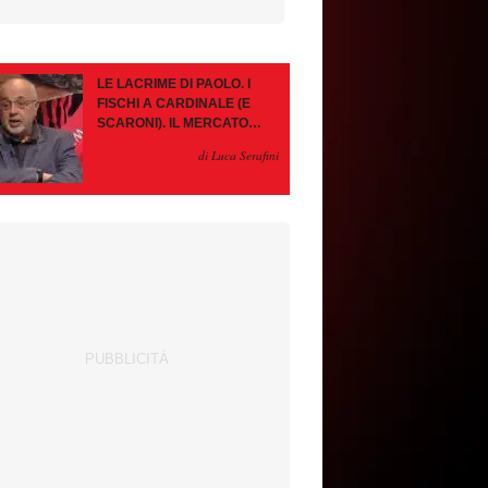
LE LACRIME DI PAOLO. I
FISCHI A CARDINALE (E
SCARONI). IL MERCATO
IMMOBILE. LEAO, SE VA
di Luca Serafini
PAZIENZA, SE RESTA È
MEGLIO