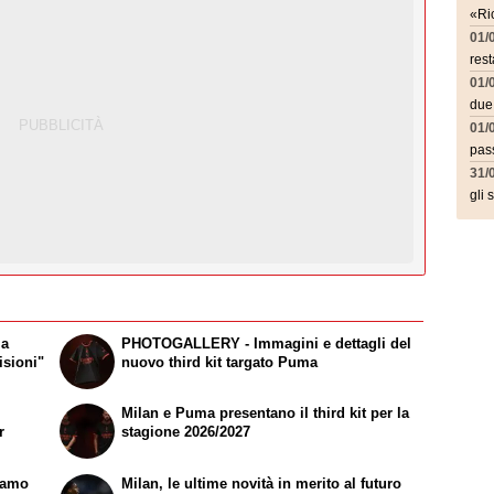
«Ric
01/
rest
01/
due
01/
pass
31/
gli 
ma
PHOTOGALLERY - Immagini e dettagli del
isioni"
nuovo third kit targato Puma
Milan e Puma presentano il third kit per la
r
stagione 2026/2027
iamo
Milan, le ultime novità in merito al futuro