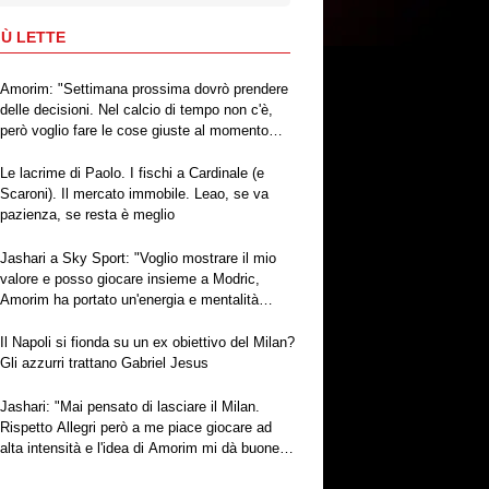
IÙ LETTE
Amorim: "Settimana prossima dovrò prendere
delle decisioni. Nel calcio di tempo non c'è,
però voglio fare le cose giuste al momento
giusto"
Le lacrime di Paolo. I fischi a Cardinale (e
Scaroni). Il mercato immobile. Leao, se va
pazienza, se resta è meglio
Jashari a Sky Sport: "Voglio mostrare il mio
valore e posso giocare insieme a Modric,
Amorim ha portato un'energia e mentalità
diversa"
Il Napoli si fionda su un ex obiettivo del Milan?
Gli azzurri trattano Gabriel Jesus
Jashari: "Mai pensato di lasciare il Milan.
Rispetto Allegri però a me piace giocare ad
alta intensità e l'idea di Amorim mi dà buone
sensazioni"