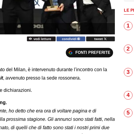
LE P
1
vedi letture
condividi
tweet
2
FONTI PREFERITE
to del Milan, è intervenuto durante l'incontro con la
3
it
, avvenuto presso la sede rossonera.
ue dichiarazioni.
4
ing.
nte, ho detto che era ora di voltare pagina e di
5
la prossima stagione. Gli annunci sono stati fatti, nella
o, di quelli che di fatto sono stati i nostri primi due