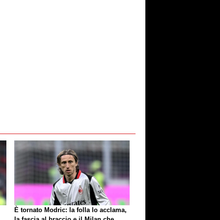
È tornato Modric: la folla lo acclama,
la fascia al braccio e il Milan che