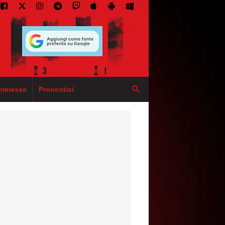
mmesse
Pronostici