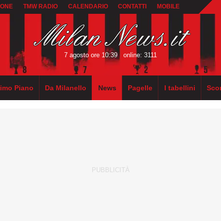
IONE
TMW RADIO
CALENDARIO
CONTATTI
MOBILE
7 agosto ore 10:39
online: 3111
rimo Piano
Da Milanello
News
Pagelle
I tabellini
Sco