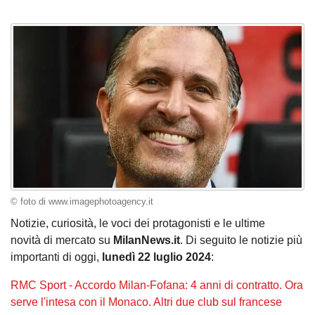
© foto di www.imagephotoagency.it
Notizie, curiosità, le voci dei protagonisti e le ultime
novità di mercato su
MilanNews.it
. Di seguito le notizie più
importanti di oggi,
lunedì 22 luglio 2024
:
RMC Sport - Accordo Milan-Fofana: 4 anni di contratto. Ora
serve l'intesa con il Monaco. Altri due club sul francese