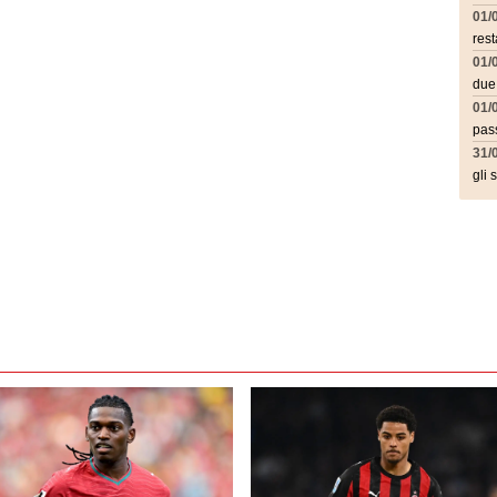
01/
rest
01/
due
01/
pass
31/
gli 