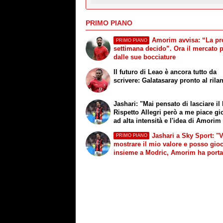
PRIMO PIANO
Amorim avvisa: “La p
PRIMO PIANO
settimana decido”. Ora il mercato 
dalle sue bocciature
Il futuro di Leao è ancora tutto da
scrivere: Galatasaray pronto al rila
Jashari: "Mai pensato di lasciare il
Rispetto Allegri però a me piace gi
ad alta intensità e l'idea di Amorim
buone sensazioni"
Jashari a Sky Sport: "
PRIMO PIANO
mostrare il mio valore e posso gio
insieme a Modric, Amorim ha porta
un'energia e mentalità diversa"