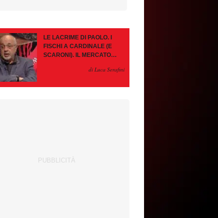
LE LACRIME DI PAOLO. I
FISCHI A CARDINALE (E
SCARONI). IL MERCATO
IMMOBILE. LEAO, SE VA
di Luca Serafini
PAZIENZA, SE RESTA È
MEGLIO