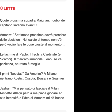
IÙ LETTE
Quote prossima squadra Maignan, i dubbi del
capitano saranno svaniti?
Amorim: "Settimana prossima dovrò prendere
delle decisioni. Nel calcio di tempo non c'è,
però voglio fare le cose giuste al momento
giusto"
Le lacrime di Paolo. I fischi a Cardinale (e
Scaroni). Il mercato immobile. Leao, se va
pazienza, se resta è meglio
I primi "bocciati" Da Amorim? A Milano
rientrano Kostic, Ossola, Borsani e Guarnier
Jashari: "Mai pensato di lasciare il Milan.
Rispetto Allegri però a me piace giocare ad
alta intensità e l'idea di Amorim mi dà buone
sensazioni"