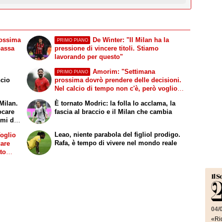
rossima
De Winter: "Il Milan ha la
PRIMO PIANO
passa
pressione di vincere titoli. Stiamo
lavorando per questo"
Amorim: "Settimana
PRIMO PIANO
ncio
prossima dovrò prendere delle decisioni.
Nel calcio di tempo non c'è, però voglio
fare le cose giuste al momento giusto"
 Milan.
È tornato Modric: la folla lo acclama, la
ocare
fascia al braccio e il Milan che cambia
 mi dà
Leao, niente parabola del figliol prodigo.
Voglio
Rafa, è tempo di vivere nel mondo reale
care
to
04/
«Ric