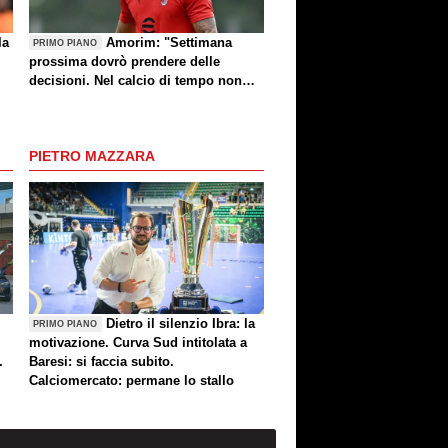
la
Amorim: "Settimana
PRIMO PIANO
prossima dovrò prendere delle
decisioni. Nel calcio di tempo non
c'è, però voglio fare le cose giuste al
momento giusto"
PIETRO MAZZARA
Dietro il silenzio Ibra: la
PRIMO PIANO
motivazione. Curva Sud intitolata a
.
Baresi: si faccia subito.
Calciomercato: permane lo stallo