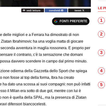
LE P
vedi letture
condividi
tweet
1
FONTI PREFERITE
2
 delle migliori e a Ferrara ha dimostrato di non
Zlatan Ibrahimovic ha una voglia matta di giocare
 seconda avventura in maglia rossonera. E proprio per
3
pensare il contrario, c'è la sensazione che domani
e possa davvero scendere in campo dal primo minuto.
4
'edizione odierna della Gazzetta dello Sport che spiega
 non fosse al top della forma, Ibra ha creato
5
 ha dato una scossa ai suoi compagni: non può infatti
so il Milan era sotto di due gol, mentre con lui è
zio non è quella della SPAL, ma la presenza di Zlatan
ravi difensori biancocelesti.