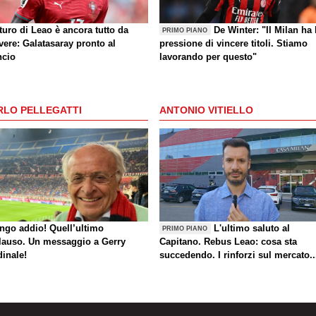
uturo di Leao è ancora tutto da
De Winter: "Il Milan ha 
PRIMO PIANO
vere: Galatasaray pronto al
pressione di vincere titoli. Stiamo
ncio
lavorando per questo"
RLO PELLEGATTI
ANTONIO VITIELLO
ungo addio! Quell’ultimo
L'ultimo saluto al
PRIMO PIANO
lauso. Un messaggio a Gerry
Capitano. Rebus Leao: cosa sta
dinale!
succedendo. I rinforzi sul mercato..