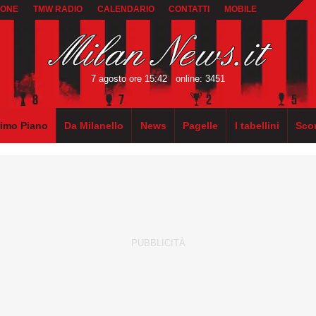
IONE
TMW RADIO
CALENDARIO
CONTATTI
MOBILE
7 agosto ore 15:42
online: 3451
rimo Piano
Da Milanello
News
Pagelle
I tabellini
Sco