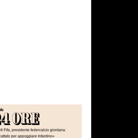
08
Fifa, presidente federcalcio giordana:
attato per appoggiare Infantino»