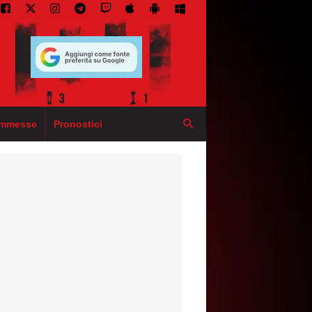
mmesse
Pronostici