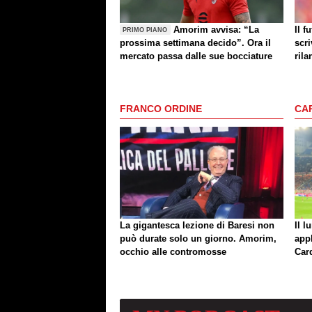
Amorim avvisa: “La
Il f
PRIMO PIANO
prossima settimana decido”. Ora il
scri
mercato passa dalle sue bocciature
rila
FRANCO ORDINE
CA
La gigantesca lezione di Baresi non
Il l
può durate solo un giorno. Amorim,
app
occhio alle contromosse
Car