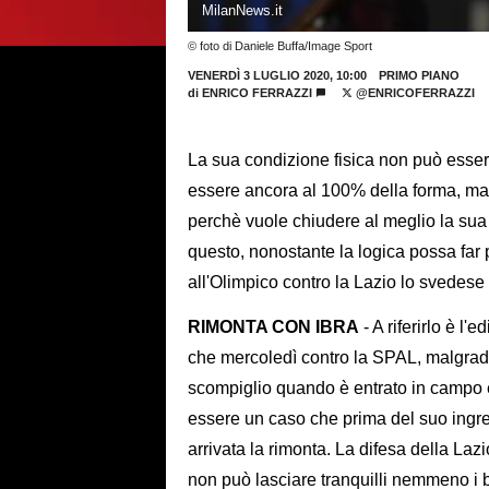
MilanNews.it
© foto di Daniele Buffa/Image Sport
VENERDÌ 3 LUGLIO 2020, 10:00
PRIMO PIANO
di
ENRICO FERRAZZI
@ENRICOFERRAZZI
La sua condizione fisica non può essere
essere ancora al 100% della forma, ma 
perchè vuole chiudere al meglio la sua
questo, nonostante la logica possa far 
all'Olimpico contro la Lazio lo svedes
RIMONTA CON IBRA
- A riferirlo è l
che mercoledì contro la SPAL, malgrado
scompiglio quando è entrato in campo e
essere un caso che prima del suo ingres
arrivata la rimonta. La difesa della La
non può lasciare tranquilli nemmeno i b