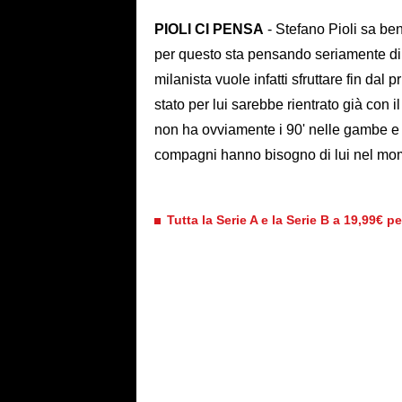
PIOLI CI PENSA
- Stefano Pioli sa be
per questo sta pensando seriamente di s
milanista vuole infatti sfruttare fin dal
stato per lui sarebbe rientrato già con 
non ha ovviamente i 90' nelle gambe e 
compagni hanno bisogno di lui nel mo
Tutta la Serie A e la Serie B a 19,99€ p