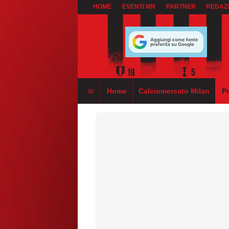
HOME
EVENTI MN
PARTNER
REDAZ
Home
Calciomercato Milan
P