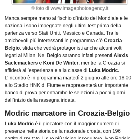
© foto di www.imagephotoagency.it
Manca sempre meno al fischio d’inizio del Mondiale e le
nazionali sono impegnate negli ultimi test prima della
partenza verso Stati Uniti, Messico e Canada. Tra le
amichevoli più interessanti in programma c’è
Croazia-
Belgio
, sfida che vedrà protagonisti anche alcuni volti
legati al Milan. Nel Belgio saranno infatti presenti
Alexis
Saelemaekers
e
Koni De Winter
, mentre la Croazia si
affiderà all’esperienza e alla classe di
Luka Modric
.
L’incontro è in programma martedì 2 giugno alle ore 18:00
allo Stadio HNK di Fiume e rappresenterà un importante
banco di prova per entrambe le selezioni a pochi giorni
dall’inizio della rassegna iridata.
Modric marcatore in Croazia-Belgio
Luka Modric
è il giocatore con il maggior numero di
presenze nella storia della nazionale croata, con 196
partite disputate. Il suo più vicino inseguitore, Ivan Perisic,