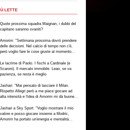
IÙ LETTE
Quote prossima squadra Maignan, i dubbi del
capitano saranno svaniti?
Amorim: "Settimana prossima dovrò prendere
delle decisioni. Nel calcio di tempo non c'è,
però voglio fare le cose giuste al momento
giusto"
Le lacrime di Paolo. I fischi a Cardinale (e
Scaroni). Il mercato immobile. Leao, se va
pazienza, se resta è meglio
Jashari: "Mai pensato di lasciare il Milan.
Rispetto Allegri però a me piace giocare ad
alta intensità e l'idea di Amorim mi dà buone
sensazioni"
Jashari a Sky Sport: "Voglio mostrare il mio
valore e posso giocare insieme a Modric,
Amorim ha portato un'energia e mentalità
diversa"