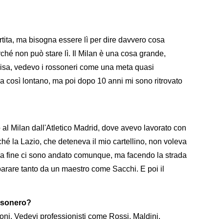
artita, ma bisogna essere lì per dire davvero cosa
rché non può stare lì. Il Milan è una cosa grande,
l Pisa, vedevo i rossoneri come una meta quasi
a così lontano, ma poi dopo 10 anni mi sono ritrovato
o al Milan dall'Atletico Madrid, dove avevo lavorato con
ché la Lazio, che deteneva il mio cartellino, non voleva
Alla fine ci sono andato comunque, ma facendo la strada
parare tanto da un maestro come Sacchi. E poi il
ossonero?
ni. Vedevi professionisti come Rossi, Maldini,