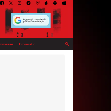
mmesse
Pronostici