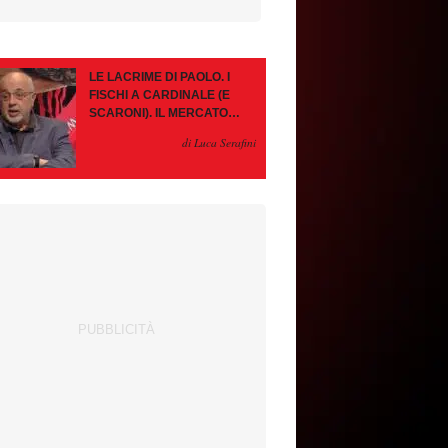
LE LACRIME DI PAOLO. I
FISCHI A CARDINALE (E
SCARONI). IL MERCATO
IMMOBILE. LEAO, SE VA
di Luca Serafini
PAZIENZA, SE RESTA È
MEGLIO