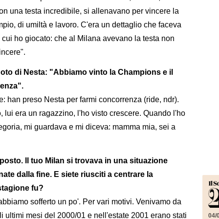
 con una testa incredibile, si allenavano per vincere la
pio, di umiltà e lavoro. C'era un dettaglio che faceva
 in cui ho giocato: che al Milana avevano la testa non
incere".
doto di Nesta: "Abbiamo vinto la Champions e il
renza".
e: han preso Nesta per farmi concorrenza (ride, ndr).
 lui era un ragazzino, l'ho visto crescere. Quando l'ho
 categoria, mi guardava e mi diceva: mamma mia, sei a
 posto. Il tuo Milan si trovava in una situazione
ate dalla fine. E siete riusciti a centrare la
stagione fu?
bbiamo sofferto un po'. Per vari motivi. Venivamo da
 ultimi mesi del 2000/01 e nell'estate 2001 erano stati
04/