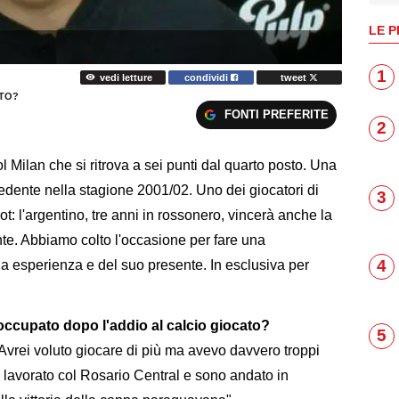
LE P
1
vedi letture
condividi
tweet
TTO?
FONTI PREFERITE
2
 Milan che si ritrova a sei punti dal quarto posto. Una
dente nella stagione 2001/02. Uno dei giocatori di
3
 l'argentino, tre anni in rossonero, vincerà anche la
. Abbiamo colto l'occasione per fare una
4
ua esperienza e del suo presente. In esclusiva per
 occupato dopo l'addio al calcio giocato?
5
. Avrei voluto giocare di più ma avevo davvero troppi
 ho lavorato col Rosario Central e sono andato in