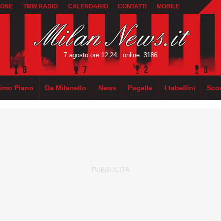
IONE
TMW RADIO
CALENDARIO
CONTATTI
MOBILE
7 agosto ore 12:24
online: 3186
rimo Piano
Da Milanello
News
Pagelle
I tabellini
Sco