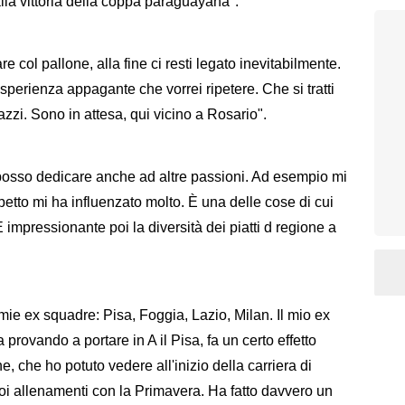
lla vittoria della coppa paraguayana".
 col pallone, alla fine ci resti legato inevitabilmente.
sperienza appagante che vorrei ripetere. Che si tratti
zzi. Sono in attesa, qui vicino a Rosario".
posso dedicare anche ad altre passioni. Ad esempio mi
spetto mi ha influenzato molto. È una delle cose di cui
impressionante poi la diversità dei piatti d regione a
e mie ex squadre: Pisa, Foggia, Lazio, Milan. Il mio ex
rovando a portare in A il Pisa, fa un certo effetto
 che ho potuto vedere all'inizio della carriera di
suoi allenamenti con la Primavera. Ha fatto davvero un