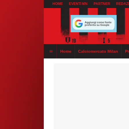
HOME
EVENTI MN
PARTNER
REDAZ
Home
Calciomercato Milan
P