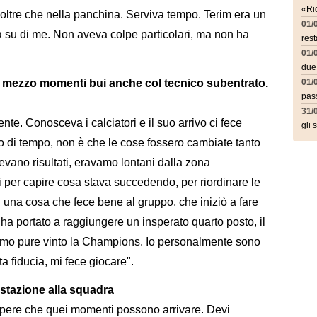
«Ric
 oltre che nella panchina. Serviva tempo. Terim era un
01/
 su di me. Non aveva colpe particolari, ma non ha
rest
01/
due
in mezzo momenti bui anche col tecnico subentrato.
01/
pass
31/
te. Conosceva i calciatori e il suo arrivo ci fece
gli 
 di tempo, non è che le cose fossero cambiate tanto
acevano risultati, eravamo lontani dalla zona
 per capire cosa stava succedendo, per riordinare le
 una cosa che fece bene al gruppo, che iniziò a fare
 ci ha portato a raggiungere un insperato quarto posto, il
iamo pure vinto la Champions. Io personalmente sono
a fiducia, mi fece giocare".
estazione alla squadra
vi sapere che quei momenti possono arrivare. Devi