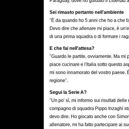
Paraguay, dove ho guidato il Libertad a
Sei rimasto pertanto nell'ambiente
"È da quando ho 5 anni che ho a che fare
Devo dire che allenare mi piace, è un'e
di una prima squadra o di formare i raga
E che fai nell'attesa?
"Guardo le partite, ovviamente. Ma mi 
piace cucinare e l'Italia sotto questo a
mi sono innamorato del vostro paese. È 
regione".
Segui la Serie A?
"Un po' sì, mi informo sui risultati dell
compagno di squadra Pippo Inzaghi sta p
devo dire. Ho giocato anche con Simone,
allenatore, mi ha fatto partecipare ai 