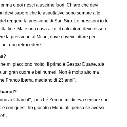
prima o poi riesci a uscirne fuori. Chiaro che devi
lan devi sapere che le aspettative sono sempre alte.
del reggere la pressione di San Siro. Le pressioni io le
la fine. Ma è una cosa a cui il calciatore deve essere
re la pressione al Milan, dove dovevi lottare per
e per non retrocedere".
ina?
he mi piacciono molto. Il primo è Gaspar Duarte, ala
ha un gran cuore e bei numeri. Non è molto alto ma
he Franco Ibarra, mediano di 23 anni".
Chamot?
n "nuovo Chamot", perché Zeman mi diceva sempre che
o: e con questi ho giocato i Mondiali, pensa se avessi
e!".