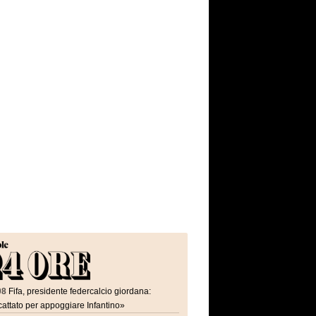
08
Fifa, presidente federcalcio giordana:
attato per appoggiare Infantino»