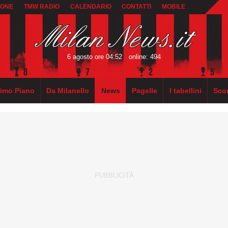
IONE
TMW RADIO
CALENDARIO
CONTATTI
MOBILE
6 agosto ore 04:52
online: 494
rimo Piano
Da Milanello
News
Pagelle
I tabellini
Sco