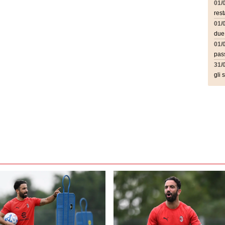
01/
rest
01/
due
01/
pass
31/
gli 