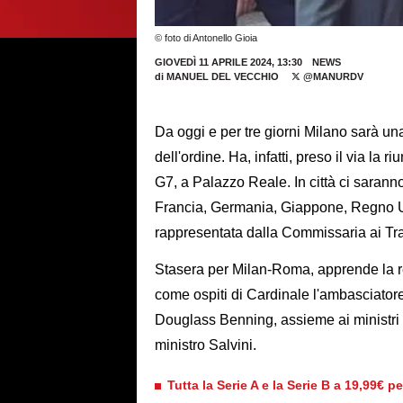
© foto di Antonello Gioia
GIOVEDÌ 11 APRILE 2024, 13:30
NEWS
di
MANUEL DEL VECCHIO
@MANURDV
Da oggi e per tre giorni Milano sarà una 
dell'ordine. Ha, infatti, preso il via la ri
G7, a Palazzo Reale. In città ci sarann
Francia, Germania, Giappone, Regno Uni
rappresentata dalla Commissaria ai Tra
Stasera per Milan-Roma, apprende la r
come ospiti di Cardinale l'ambasciator
Douglass Benning, assieme ai ministri d
ministro Salvini.
Tutta la Serie A e la Serie B a 19,99€ p