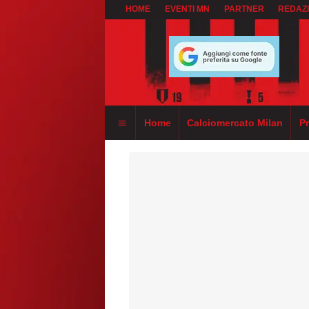
HOME
EVENTI MN
PARTNER
REDAZ
Home
Calciomercato Milan
P