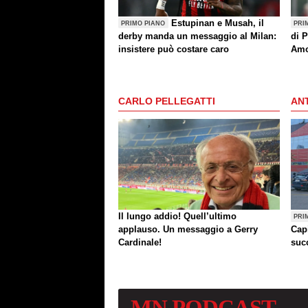
Estupinan e Musah, il
PRIMO PIANO
PRI
derby manda un messaggio al Milan:
di P
insistere può costare caro
Amo
(an
CARLO PELLEGATTI
ANT
Il lungo addio! Quell’ultimo
PRI
applauso. Un messaggio a Gerry
Cap
Cardinale!
succ
MN
PODCAST