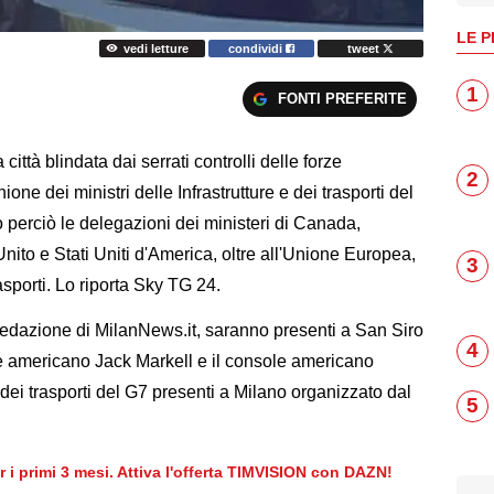
LE P
vedi letture
condividi
tweet
1
FONTI PREFERITE
città blindata dai serrati controlli delle forze
2
unione dei ministri delle Infrastrutture e dei trasporti del
o perciò le delegazioni dei ministeri di Canada,
to e Stati Uniti d'America, oltre all'Unione Europea,
3
sporti. Lo riporta Sky TG 24.
edazione di MilanNews.it, saranno presenti a San Siro
4
e americano Jack Markell e il console americano
ei trasporti del G7 presenti a Milano organizzato dal
5
er i primi 3 mesi. Attiva l'offerta TIMVISION con DAZN!