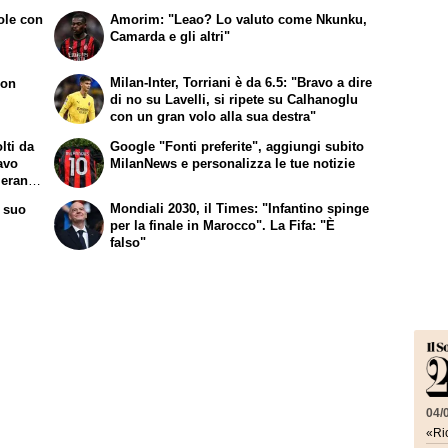
ole con
Amorim: "Leao? Lo valuto come Nkunku,
Camarda e gli altri"
Milan-Inter, Torriani è da 6.5: "Bravo a dire
con
di no su Lavelli, si ripete su Calhanoglu
con un gran volo alla sua destra"
lti da
Google "Fonti preferite", aggiungi subito
avo
MilanNews e personalizza le tue notizie
 erano
Mondiali 2030, il Times: "Infantino spinge
l suo
per la finale in Marocco". La Fifa: "È
falso"
04/
«Ric