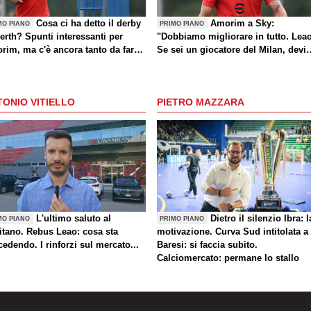
Cosa ci ha detto il derby
Amorim a Sky:
MO PIANO
PRIMO PIANO
erth? Spunti interessanti per
"Dobbiamo migliorare in tutto. Lea
rim, ma c'è ancora tanto da fare
Se sei un giocatore del Milan, devi
che sul mercato)
divertirti"
ONIO VITIELLO
PIETRO MAZZARA
L'ultimo saluto al
Dietro il silenzio Ibra: l
MO PIANO
PRIMO PIANO
itano. Rebus Leao: cosa sta
motivazione. Curva Sud intitolata a
edendo. I rinforzi sul mercato...
Baresi: si faccia subito.
Calciomercato: permane lo stallo