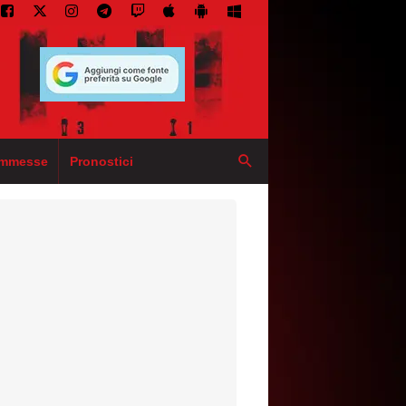
mmesse
Pronostici