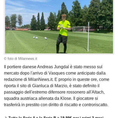
© foto di Milannews.it
Il portiere danese Andreas Jungdal è stato messo sul
mercato dopo l'arrivo di Vasques come anticipato dalla
redazione di MilanNews.it. E proprio in queste ore, come
riporta il sito di Gianluca di Marzio, è stato definito il
passaggio dell'estremo difensore rossonero all'Altach,
squadra austriaca allenata da Klose. Il giocatore si
trasferirà in prestito con diritto di riscatto e controriscatto.
Tutta la Serie A e la Serie B a 19,99€ per i primi 3 mesi.