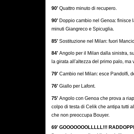
90'
Quattro minuto di recupero.
90'
Doppio cambio nel Genoa: finisce la
minuti Giangreco e Spicuglia.
85'
Sostituzione nel Milan: fuori Manci
84'
Angolo per il Milan dalla sinistra, s
la girata all'altezza del primo palo, ma
79'
Cambio nel Milan: esce Pandolfi, d
76'
Giallo per Lafont.
75'
Angolo con Genoa che prova a riaprir
colpo di testa di Celik che antipa tutti 
che non preoccupa Bouyer.
69' GOOOOOOOLLLLL!!! RADDOPPIO D