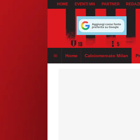
HOME
EVENTI MN
PARTNER
REDAZ
Home
Calciomercato Milan
P