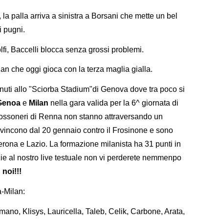
, la palla arriva a sinistra a Borsani che mette un bel
i pugni.
fi, Baccelli blocca senza grossi problemi.
ilan che oggi gioca con la terza maglia gialla.
nuti allo "Sciorba Stadium"di Genova dove tra poco si
Genoa
e
Milan
nella gara valida per la 6^ giornata di
 rossoneri di Renna non stanno attraversando un
n vincono dal 20 gennaio contro il Frosinone e sono
Verona e Lazio. La formazione milanista ha 31 punti in
azie al nostro live testuale non vi perderete nemmenpo
noi!!!
-Milan:
mano, Klisys, Lauricella, Taleb, Celik, Carbone, Arata,