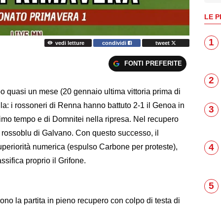
LE P
1
vedi letture
condividi
tweet
FONTI PREFERITE
2
po quasi un mese (20 gennaio ultima vittoria prima di
fila: i rossoneri di Renna hanno battuto 2-1 il Genoa in
3
 primo tempo e di Domnitei nella ripresa. Nel recupero
e rossoblu di Galvano. Con questo successo, il
4
uperiorità numerica (espulso Carbone per proteste),
ssifica proprio il Grifone.
5
o la partita in pieno recupero con colpo di testa di