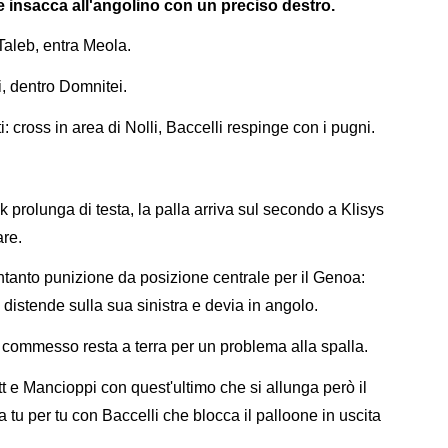
a e insacca all'angolino con un preciso destro.
Taleb, entra Meola.
i, dentro Domnitei.
i: cross in area di Nolli, Baccelli respinge con i pugni.
k prolunga di testa, la palla arriva sul secondo a Klisys
are.
Intanto punizione da posizione centrale per il Genoa:
i distende sulla sua sinistra e devia in angolo.
lo commesso resta a terra per un problema alla spalla.
 e Mancioppi con quest'ultimo che si allunga però il
a tu per tu con Baccelli che blocca il palloone in uscita