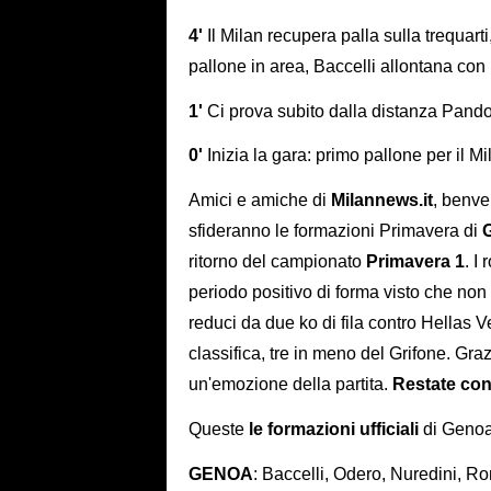
4'
Il Milan recupera palla sulla trequarti
pallone in area, Baccelli allontana con 
1'
Ci prova subito dalla distanza Pandol
0'
Inizia la gara: primo pallone per il M
Amici e amiche di
Milannews.it
, benve
sfideranno le formazioni Primavera di
ritorno del campionato
Primavera 1
. I
periodo positivo di forma visto che no
reduci da due ko di fila contro Hellas 
classifica, tre in meno del Grifone. Gr
un'emozione della partita.
Restate con 
Queste
le formazioni ufficiali
di Genoa
GENOA
: Baccelli, Odero, Nuredini, Ro