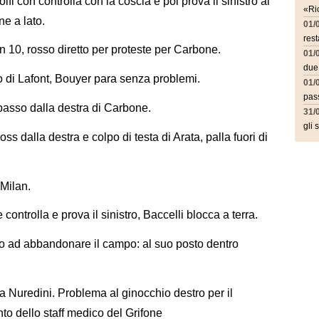
i con controlla con la coscia e poi prova il sinistro al
«Ric
one a lato.
01/
rest
n 10, rosso diretto per proteste per Carbone.
01/
due
tro di Lafont, Bouyer para senza problemi.
01/
pass
 basso dalla destra di Carbone.
31/
gli 
ss dalla destra e colpo di testa di Arata, palla fuori di
 Milan.
ontrolla e prova il sinistro, Baccelli blocca a terra.
to ad abbandonare il campo: al suo posto dentro
a Nuredini. Problema al ginocchio destro per il
nto dello staff medico del Grifone