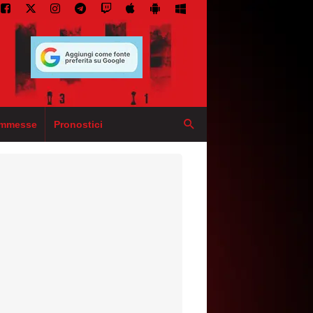
mmesse
Pronostici