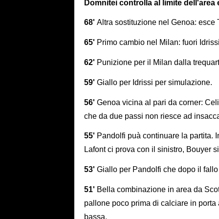
Domnitei controlla al limite dell'are
68'
Altra sostituzione nel Genoa: esce 
65'
Primo cambio nel Milan: fuori Idriss
62'
Punizione per il Milan dalla trequart
59'
Giallo per Idrissi per simulazione.
56'
Genoa vicina al pari da corner: Celi
che da due passi non riesce ad insacc
55'
Pandolfi puà continuare la partita. 
Lafont ci prova con il sinistro, Bouyer s
53'
Giallo per Pandolfi che dopo il fal
51'
Bella combinazione in area da Scott
pallone poco prima di calciare in porta 
bassa.