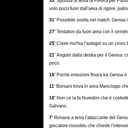
35'
Sponda di testa di Perera per Pandolf
volo poco fuori dall'area di rigore, pall
31'
Possibile svolta nel match: Genoa i
27'
Tentativo da fuori area con il sinis
25'
Cissé rischia l'autogol su un cross
21'
Angolo dalla destra per il Genoa: cro
poco.
16'
Poche emozioni finora tra Genoa e
11'
Borsani trova in area Mancioppi che c
10'
Non ce la fa Nuredini che è costret
Galvano.
7'
Rimane a terra l'attaccante del Geno
giocatore rossoblu che chiede l'interve