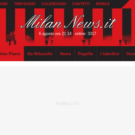
IONE
TMW RADIO
CALENDARIO
CONTATTI
MOBILE
6 agosto ore 21:14
online: 3317
rimo Piano
Da Milanello
News
Pagelle
I tabellini
Sco