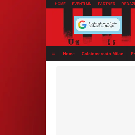
HOME
EVENTI MN
PARTNER
REDAZ
Home
Calciomercato Milan
P