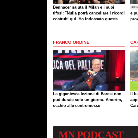
Bennacer saluta il Milan e i suoi
PRI
tifosi: "Nulla potrà cancellare i ricordi
e pu
costruiti qui. Ho indossato questa
prov
maglia con orgoglio"
FRANCO ORDINE
CA
La gigantesca lezione di Baresi non
Il l
può durate solo un giorno. Amorim,
app
occhio alle contromosse
Car
MN
PODCAST