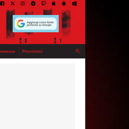
mmesse
Pronostici