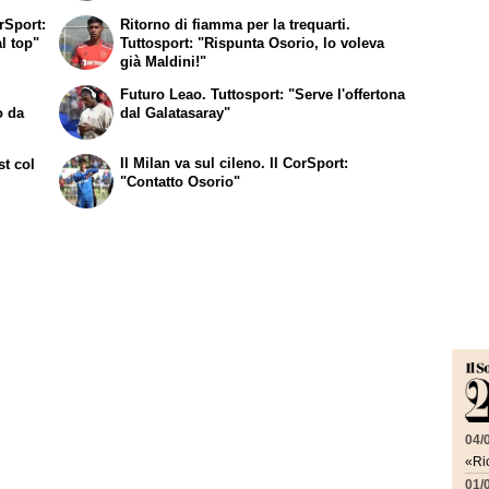
rSport:
Ritorno di fiamma per la trequarti.
al top"
Tuttosport: "Rispunta Osorio, lo voleva
già Maldini!"
Futuro Leao. Tuttosport: "Serve l'offertona
o da
dal Galatasaray"
Il Milan va sul cileno. Il CorSport:
st col
"Contatto Osorio"
04/
«Ric
01/