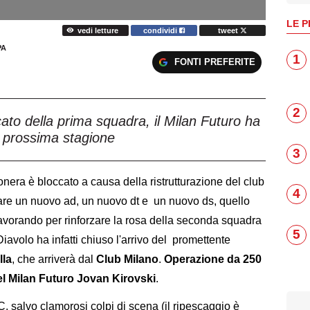
LE P
vedi letture
condividi
tweet
PA
1
FONTI PREFERITE
2
cato della prima squadra, il Milan Futuro ha
a prossima stagione
3
nera è bloccato a causa della ristrutturazione del club
4
are un nuovo ad, un nuovo dt e un nuovo ds, quello
lavorando per rinforzare la rosa della seconda squadra
5
l Diavolo ha infatti chiuso l'arrivo del promettente
lla
, che arriverà dal
Club Milano
.
Operazione da 250
del Milan Futuro Jovan Kirovski
.
 salvo clamorosi colpi di scena (il ripescaggio è