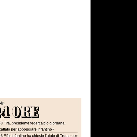
08
Fifa, presidente federcalcio giordana:
attato per appoggiare Infantino»
08
Fifa, Infantino ha chiesto l’aiuto di Trump per