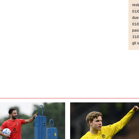
rest
01/
due
01/
pass
31/
gli 