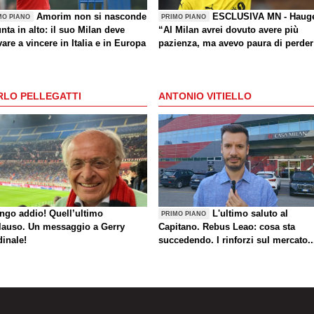
Amorim non si nasconde
ESCLUSIVA MN - Haug
MO PIANO
PRIMO PIANO
nta in alto: il suo Milan deve
“Al Milan avrei dovuto avere più
are a vincere in Italia e in Europa
pazienza, ma avevo paura di perder
la Nazionale. La crisi? Sono sicuro
che tornerete grandi. Bellissimo
segnare all’Inter con il Bodø. Torna
RLO PELLEGATTI
ANTONIO VITIELLO
un giorno? Magari. Forza Milan!”
ungo addio! Quell’ultimo
L'ultimo saluto al
PRIMO PIANO
lauso. Un messaggio a Gerry
Capitano. Rebus Leao: cosa sta
dinale!
succedendo. I rinforzi sul mercato..