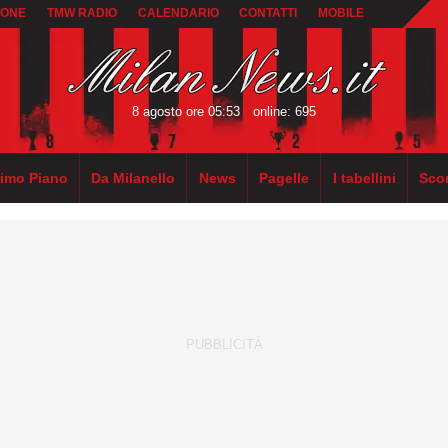
IONE
TMW RADIO
CALENDARIO
CONTATTI
MOBILE
8 agosto ore 05:53
online: 695
rimo Piano
Da Milanello
News
Pagelle
I tabellini
Sco