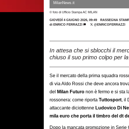
MilanNews.it
© foto di Ufficio Stampa AC MILAN
GIOVEDÌ 4 GIUGNO 2026, 09:49
RASSEGNA STAM
di
ENRICO FERRAZZI
@ENRICOFERRAZZI
In attesa che si sblocchi il mer
chiuso il suo primo colpo per l
Se il mercato della prima squadra rosso
di via Aldo Rossi che deve ancora trov
del
Milan Futuro
non è fermo e si sta 
rossonera: come riporta
Tuttosport
, i
attaccante diciottenne
Ludovico Di Ne
mila euro che porta il timbro del dt 
Dopo la mancata promozione in Serie C,