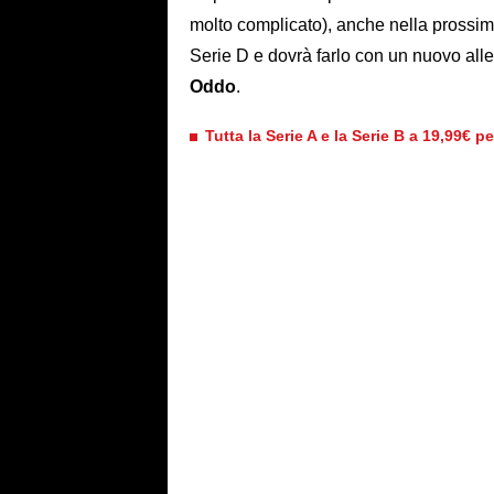
molto complicato), anche nella prossi
Serie D e dovrà farlo con un nuovo alle
Oddo
.
Tutta la Serie A e la Serie B a 19,99€ p