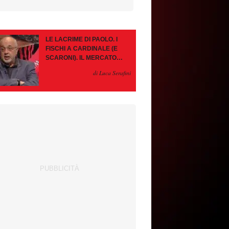
LE LACRIME DI PAOLO. I
FISCHI A CARDINALE (E
SCARONI). IL MERCATO
IMMOBILE. LEAO, SE VA
di Luca Serafini
PAZIENZA, SE RESTA È
MEGLIO