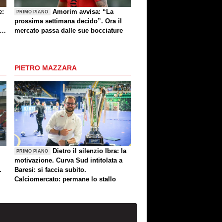
e:
Amorim avvisa: “La
PRIMO PIANO
prossima settimana decido”. Ora il
e
mercato passa dalle sue bocciature
re
PIETRO MAZZARA
Dietro il silenzio Ibra: la
PRIMO PIANO
motivazione. Curva Sud intitolata a
.
Baresi: si faccia subito.
Calciomercato: permane lo stallo