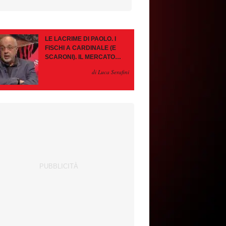
LE LACRIME DI PAOLO. I
FISCHI A CARDINALE (E
SCARONI). IL MERCATO
IMMOBILE. LEAO, SE VA
di Luca Serafini
PAZIENZA, SE RESTA È
MEGLIO