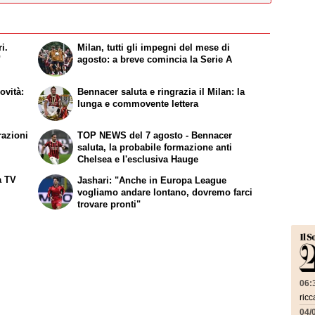
i.
Milan, tutti gli impegni del mese di
"
agosto: a breve comincia la Serie A
ovità:
Bennacer saluta e ringrazia il Milan: la
lunga e commovente lettera
razioni
TOP NEWS del 7 agosto - Bennacer
saluta, la probabile formazione anti
Chelsea e l'esclusiva Hauge
a TV
Jashari: "Anche in Europa League
vogliamo andare lontano, dovremo farci
trovare pronti"
06:
ricc
04/