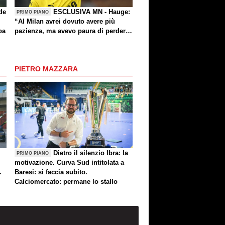
de
ESCLUSIVA MN - Hauge:
PRIMO PIANO
“Al Milan avrei dovuto avere più
pa
pazienza, ma avevo paura di perdere
la Nazionale. La crisi? Sono sicuro
che tornerete grandi. Bellissimo
segnare all’Inter con il Bodø. Tornare
PIETRO MAZZARA
un giorno? Magari. Forza Milan!”
Dietro il silenzio Ibra: la
PRIMO PIANO
motivazione. Curva Sud intitolata a
.
Baresi: si faccia subito.
Calciomercato: permane lo stallo