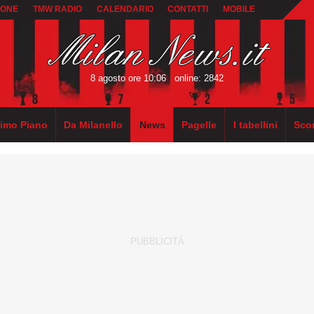
IONE
TMW RADIO
CALENDARIO
CONTATTI
MOBILE
8 agosto ore 10:06
online: 2842
rimo Piano
Da Milanello
News
Pagelle
I tabellini
Sco