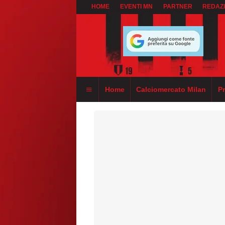
HOME
EVENTI MN
PARTNER
REDAZ
Home
Calciomercato Milan
P