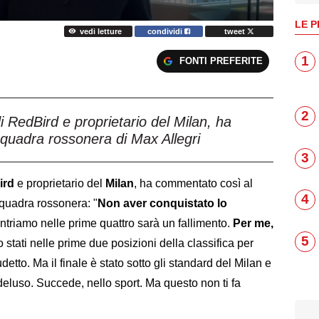
LE P
vedi letture
condividi
tweet
1
FONTI PREFERITE
2
 RedBird e proprietario del Milan, ha
quadra rossonera di Max Allegri
3
ird
e proprietario del
Milan
, ha commentato così al
4
squadra rossonera: "
Non aver conquistato lo
ntriamo nelle prime quattro sarà un fallimento.
Per me,
5
stati nelle prime due posizioni della classifica per
detto. Ma il finale è stato sotto gli standard del Milan e
eluso. Succede, nello sport. Ma questo non ti fa