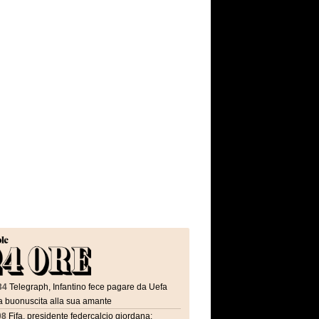
34
Telegraph, Infantino fece pagare da Uefa
a buonuscita alla sua amante
08
Fifa, presidente federcalcio giordana: