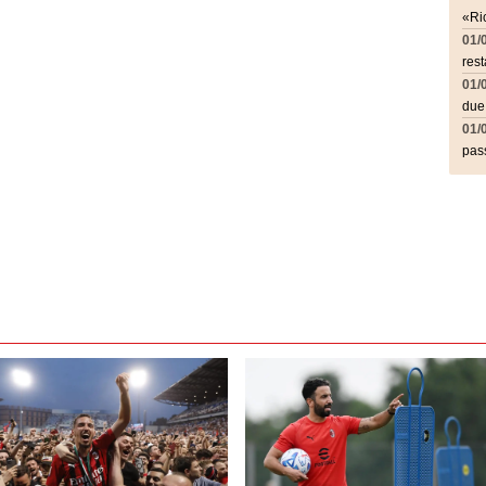
«Ric
01/
rest
01/
due
01/
pass