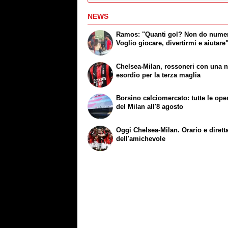
NEWS
Ramos: "Quanti gol? Non do numer
Voglio giocare, divertirmi e aiutare
Chelsea-Milan, rossoneri con una n
esordio per la terza maglia
Borsino calciomercato: tutte le ope
del Milan all'8 agosto
Oggi Chelsea-Milan. Orario e dirett
dell'amichevole