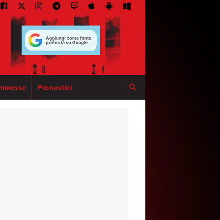
mmesse
Pronostici