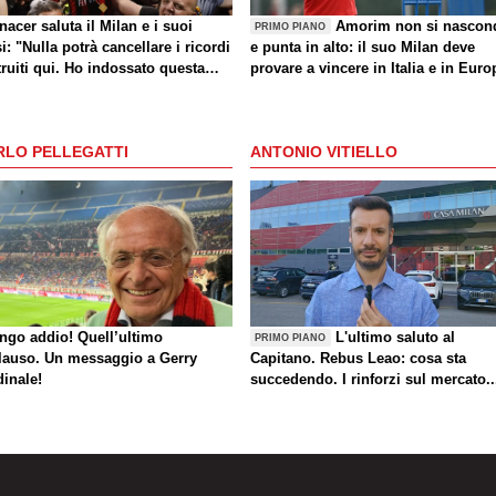
acer saluta il Milan e i suoi
Amorim non si nascon
PRIMO PIANO
si: "Nulla potrà cancellare i ricordi
e punta in alto: il suo Milan deve
ruiti qui. Ho indossato questa
provare a vincere in Italia e in Euro
lia con orgoglio"
RLO PELLEGATTI
ANTONIO VITIELLO
ungo addio! Quell’ultimo
L'ultimo saluto al
PRIMO PIANO
lauso. Un messaggio a Gerry
Capitano. Rebus Leao: cosa sta
dinale!
succedendo. I rinforzi sul mercato..