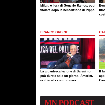
Milan, è l'ora di Gonçalo Ramos: oggi
Benn
titolare dopo la benedizione di Pippo
tifo
cost
mag
FRANCO ORDINE
CA
La gigantesca lezione di Baresi non
Il l
può durate solo un giorno. Amorim,
app
occhio alle contromosse
Car
MN
PODCAST