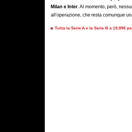
Milan e Inter
. Al momento, però, nessu
all'operazione, che resta comunque una
Tutta la Serie A e la Serie B a 19,99€ p