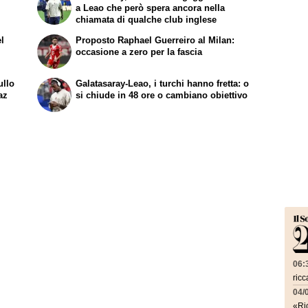
a Leao che però spera ancora nella
chiamata di qualche club inglese
el
Proposto Raphael Guerreiro al Milan:
occasione a zero per la fascia
ullo
Galatasaray-Leao, i turchi hanno fretta: o
az
si chiude in 48 ore o cambiano obiettivo
06:
ricc
04/
«Ric