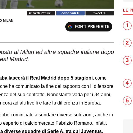
LE P
vedi letture
condividi
tweet
O MILAN
1
FONTI PREFERITE
2
osto al Milan ed altre squadre italiane dopo
Real Madrid.
3
aba lascerà il Real Madrid dopo 5 stagioni,
come
4
he ha comunicato la fine del rapporto con il difensore
nza del suo contratto. Nonostante vada per i 34 anni,
5
ncora ad alti livelli e fare la differenza in Europa.
ebbe cominciato a sondare diverse soluzioni, anche in
to esperto di calciomercato Fabrizio Romano, infatti,
 diverse squadre di Serie A, tra cui Juventus,