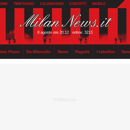
IONE
TMW RADIO
CALENDARIO
CONTATTI
MOBILE
8 agosto ore 20:12
online: 3213
rimo Piano
Da Milanello
News
Pagelle
I tabellini
Sco