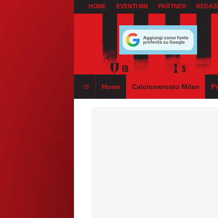
HOME
EVENTI MN
PARTNER
REDAZ
Home
Calciomercato Milan
P