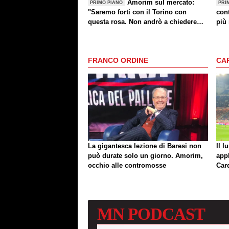
Amorim sul mercato:
PRIMO PIANO
PRI
"Saremo forti con il Torino con
cont
questa rosa. Non andrò a chiedere
più 
altri giocatori dopo una sconfitta"
FRANCO ORDINE
CA
La gigantesca lezione di Baresi non
Il l
può durate solo un giorno. Amorim,
app
occhio alle contromosse
Car
MN
PODCAST