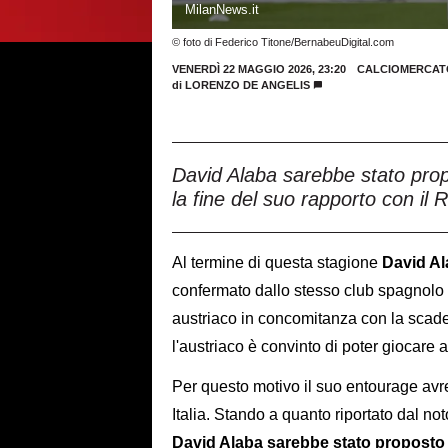
MilanNews.it
© foto di Federico Titone/BernabeuDigital.com
VENERDÌ 22 MAGGIO 2026, 23:20
CALCIOMERCAT
di
LORENZO DE ANGELIS
David Alaba sarebbe stato prop
la fine del suo rapporto con il 
Al termine di questa stagione
David Al
confermato dallo stesso club spagnolo c
austriaco in concomitanza con la scade
l'austriaco è convinto di poter giocare a
Per questo motivo il suo entourage avr
Italia. Stando a quanto riportato dal no
David Alaba sarebbe stato proposto a