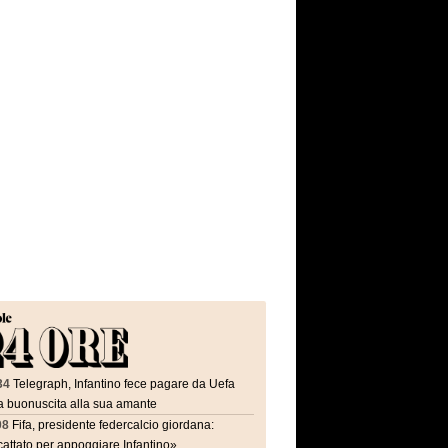
34
Telegraph, Infantino fece pagare da Uefa
a buonuscita alla sua amante
08
Fifa, presidente federcalcio giordana:
attato per appoggiare Infantino»