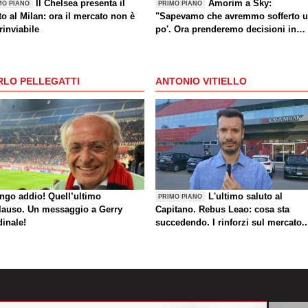
Il Chelsea presenta il
Amorim a Sky:
MO PIANO
PRIMO PIANO
o al Milan: ora il mercato non è
"Sapevamo che avremmo sofferto 
rinviabile
po'. Ora prenderemo decisioni in
settimana"
RLO PELLEGATTI
ANTONIO VITIELLO
ungo addio! Quell’ultimo
L'ultimo saluto al
PRIMO PIANO
lauso. Un messaggio a Gerry
Capitano. Rebus Leao: cosa sta
dinale!
succedendo. I rinforzi sul mercato..