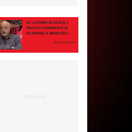
LE LACRIME DI PAOLO. I
FISCHI A CARDINALE (E
SCARONI). IL MERCATO
IMMOBILE. LEAO, SE VA
di Luca Serafini
PAZIENZA, SE RESTA È
MEGLIO