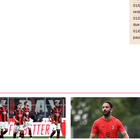
01/
rest
01/
due
01/
pass