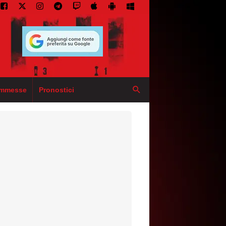
mmesse
Pronostici