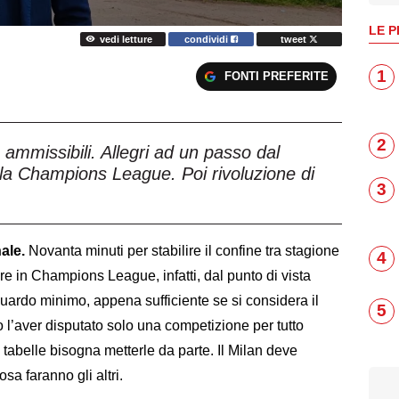
LE P
vedi letture
condividi
tweet
1
FONTI PREFERITE
2
 ammissibili. Allegri ad un passo dal
 la Champions League. Poi rivoluzione di
3
ale.
Novanta minuti per stabilire il confine tra stagione
4
re in Champions League, infatti, dal punto di vista
guardo minimo, appena sufficiente se si considera il
5
to l’aver disputato solo una competizione per tutto
e tabelle bisogna metterle da parte. Il Milan deve
a faranno gli altri.