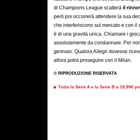
di Champions League scatterà
il rinn
però poi occorrerà attendere la sua de
che interferiscono sul mercato e con i
è di una gravità unica. Chiamare i gioca
assolutamente da condannare. Per non p
gennaio. Qualora Allegri dovesse ricever
allora potrà proseguire con il Milan.
Tutta la Serie A e la Serie B a 19,99€ p