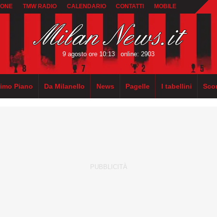
IONE
TMW RADIO
CALENDARIO
CONTATTI
MOBILE
9 agosto ore 10:13
online: 2903
rimo Piano
Da Milanello
News
Pagelle
I tabellini
Sco