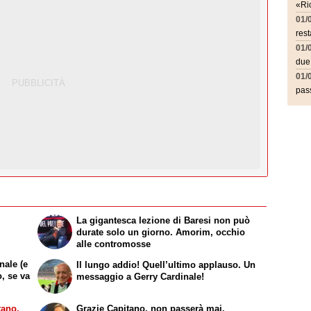
«Ric
01/
rest
01/
due
01/
pass
La gigantesca lezione di Baresi non può
durate solo un giorno. Amorim, occhio
alle contromosse
nale (e
Il lungo addio! Quell’ultimo applauso. Un
, se va
messaggio a Gerry Cardinale!
tano.
Grazie Capitano, non passerà mai.