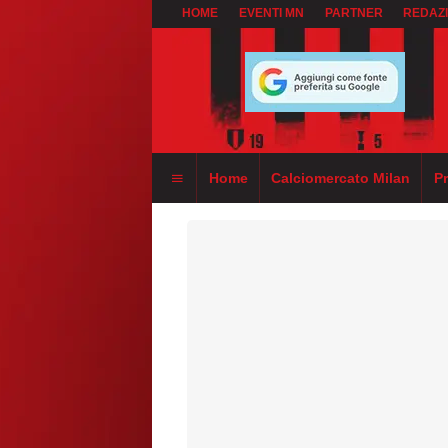
HOME
EVENTI MN
PARTNER
REDAZ
Home
Calciomercato Milan
P