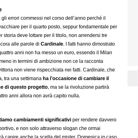
e
i errori commessi nel corso dell’anno perché il
vacchiare per il quarto posto, seppur fondamentale per
toria deve lottare per il titolo, non arrendersi tre
cora alle parole di
Cardinale
. I fatti hanno dimostrato
 quattro anni non ha messo un euro, essendo il Milan
meno in termini di ambizione non ce la racconta
ittoria non viene rispecchiata nei fatti. Cardinale, che
a, tra una settimana
ha l’occasione di cambiare il
ne di questo progetto
, ma se la rivoluzione partirà
attro anni allora non avrà capito nulla.
iamo cambiamenti significativi
per rendere davvero
sportivo, e non solo attraverso slogan che ormai
rà capire anche la scelta del mister. Domenica in caso