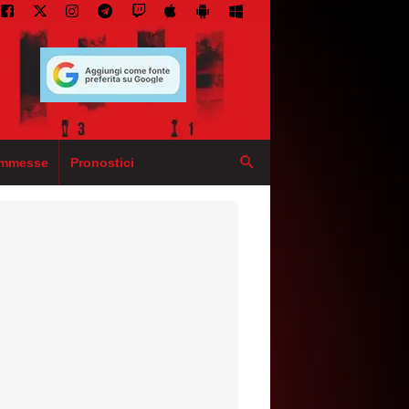
mmesse
Pronostici