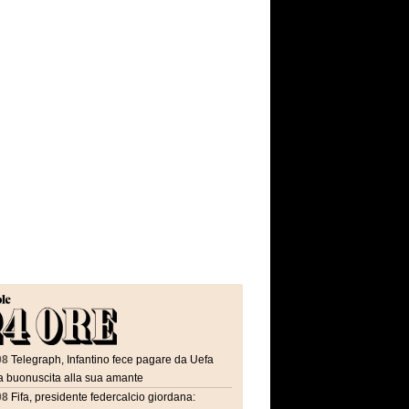
08
Telegraph, Infantino fece pagare da Uefa
a buonuscita alla sua amante
08
Fifa, presidente federcalcio giordana: