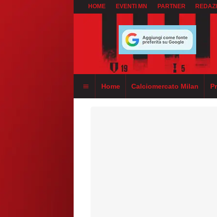
HOME
EVENTI MN
PARTNER
REDAZ
Home
Calciomercato Milan
P