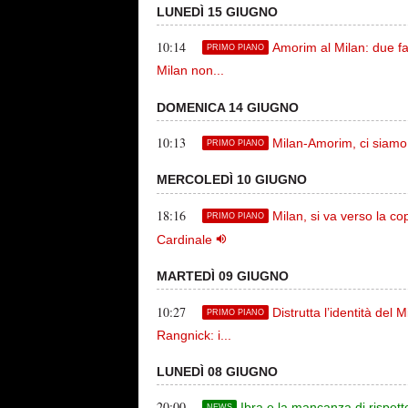
LUNEDÌ 15 GIUGNO
10:14
Amorim al Milan: due fat
PRIMO PIANO
Milan non...
DOMENICA 14 GIUGNO
10:13
Milan-Amorim, ci siamo.
PRIMO PIANO
MERCOLEDÌ 10 GIUGNO
18:16
Milan, si va verso la c
PRIMO PIANO
Cardinale
MARTEDÌ 09 GIUGNO
10:27
Distrutta l’identità del
PRIMO PIANO
Rangnick: i...
LUNEDÌ 08 GIUGNO
20:00
Ibra e la mancanza di rispetto 
NEWS