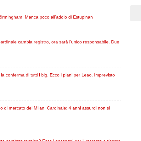
 Birmingham. Manca poco all’addio di Estupinan
Cardinale cambia registro, ora sarà l’unico responsabile. Due
 la conferma di tutti i big. Ecco i piani per Leao. Imprevisto
po di mercato del Milan. Cardinale: 4 anni assurdi non si
o comitato tecnico? Ecco i passaggi per il mercato e ricerca