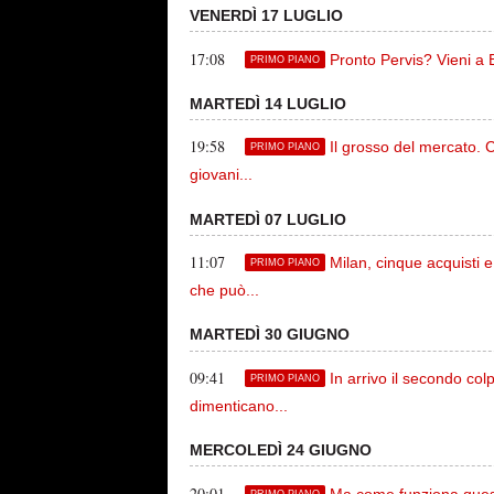
VENERDÌ 17 LUGLIO
17:08
Pronto Pervis? Vieni a
PRIMO PIANO
MARTEDÌ 14 LUGLIO
19:58
Il grosso del mercato. 
PRIMO PIANO
giovani...
MARTEDÌ 07 LUGLIO
11:07
Milan, cinque acquisti e
PRIMO PIANO
che può...
MARTEDÌ 30 GIUGNO
09:41
In arrivo il secondo col
PRIMO PIANO
dimenticano...
MERCOLEDÌ 24 GIUGNO
20:01
Ma come funziona quest
PRIMO PIANO