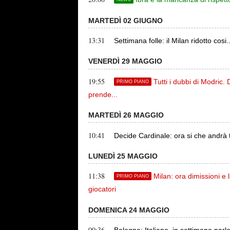
MARTEDÌ 02 GIUGNO
13:31
Settimana folle: il Milan ridotto cos
VENERDÌ 29 MAGGIO
19:55
Tutti i dubbi di Modric. 
PRIMO PIANO
prende...
MARTEDÌ 26 MAGGIO
10:41
Decide Cardinale: ora si che andrà tu
LUNEDÌ 25 MAGGIO
11:38
Milan: ora dimissioni e l
PRIMO PIANO
giocatori
DOMENICA 24 MAGGIO
00:36