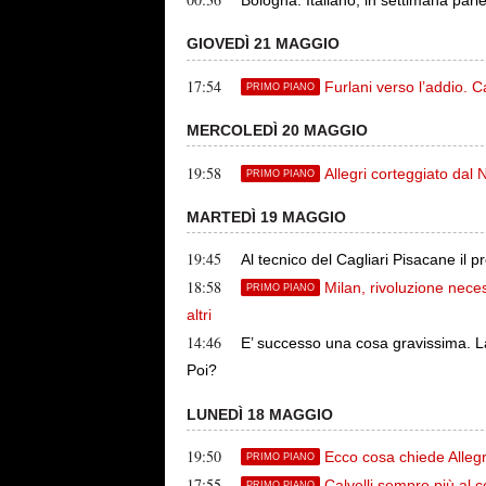
Bologna: Italiano, in settimana parle
GIOVEDÌ 21 MAGGIO
17:54
Furlani verso l’addio. Ca
PRIMO PIANO
MERCOLEDÌ 20 MAGGIO
19:58
Allegri corteggiato dal 
PRIMO PIANO
MARTEDÌ 19 MAGGIO
19:45
Al tecnico del Cagliari Pisacane il p
18:58
Milan, rivoluzione nece
PRIMO PIANO
altri
14:46
E’ successo una cosa gravissima. L
Poi?
LUNEDÌ 18 MAGGIO
19:50
Ecco cosa chiede Allegr
PRIMO PIANO
17:55
Calvelli sempre più al 
PRIMO PIANO