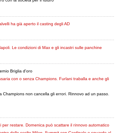
rò con la società per il futuro
lvelli ha già aperto il casting degli AD
Napoli. Le condizioni di Max e gli incastri sulle panchine
remio Briglia d'oro
ssaria con o senza Champions. Furlani traballa e anche gli
a Champions non cancella gli errori. Rinnovo ad un passo.
i per restare. Domenica può scattare il rinnovo automatico
centro delle scelte Milan. Summit con Cardinale e sguardo al