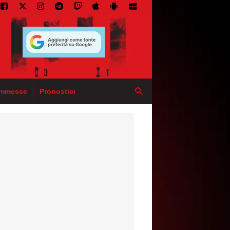
mmesse
Pronostici