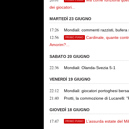
dei giocatori...
MARTEDÌ 23 GIUGNO
17:26
Mondiali: commenti razzisti, bufera
12:56
Cardinale, quante contr
PRIMO PIANO
Amorim?...
SABATO 20 GIUGNO
22:36
Mondiali: Olanda-Svezia 5-1
VENERDÌ 19 GIUGNO
22:12
Mondiali: giocatori portoghesi bersag
21:40
Protti, la commozione di Lucarelli: "
GIOVEDÌ 18 GIUGNO
17:47
L’assurda estate del Mi
PRIMO PIANO