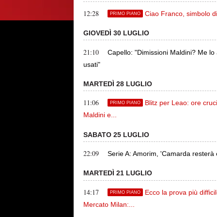
12:28
Ciao Franco, simbolo di
PRIMO PIANO
GIOVEDÌ 30 LUGLIO
21:10
Capello: "Dimissioni Maldini? Me lo
usati"
MARTEDÌ 28 LUGLIO
11:06
Blitz per Leao: ore cruc
PRIMO PIANO
Maldini e...
SABATO 25 LUGLIO
22:09
Serie A: Amorim, 'Camarda resterà c
MARTEDÌ 21 LUGLIO
14:17
Ecco la prova più diffi
PRIMO PIANO
Mercato Milan:...