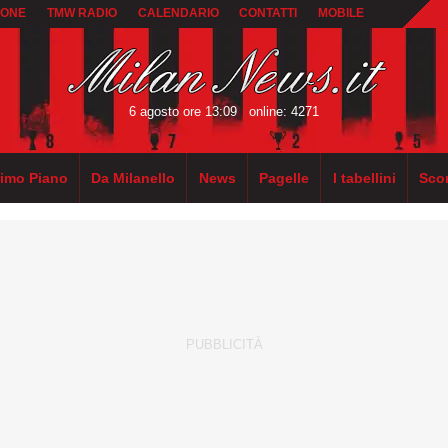
IONE
TMW RADIO
CALENDARIO
CONTATTI
MOBILE
6 agosto ore 13:09
online: 4271
rimo Piano
Da Milanello
News
Pagelle
I tabellini
Sco