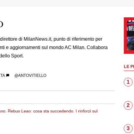
O
 direttore di MilanNews.it, punto di riferimento per
enti e aggiornamenti sul mondo AC Milan. Collabora
 dello Sport.
LE P
TTA
@ANTOVITIELLO
1
2
tano. Rebus Leao: cosa sta succedendo. I rinforzi sul
3