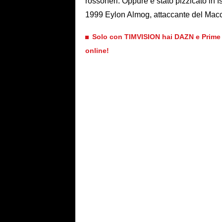
rossoneri. Oppure è stato pizzicato in I
1999 Eylon Almog, attaccante del Macc
Solo con TIMVISION hai DAZN e Prime in
online!