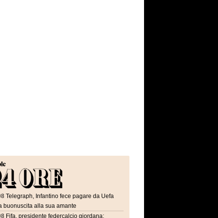
08
Telegraph, Infantino fece pagare da Uefa
a buonuscita alla sua amante
08
Fifa, presidente federcalcio giordana: