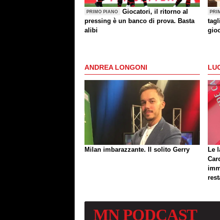
Giocatori, il ritorno al
PRIMO PIANO
PRI
pressing è un banco di prova. Basta
tagl
alibi
gioc
Mil
ANDREA LONGONI
LUC
Milan imbarazzante. Il solito Gerry
Le l
Card
imm
res
MN
PODCAST