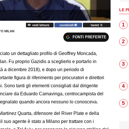
LE P
1
vedi letture
condividi
tweet
O MILAN
FONTI PREFERITE
2
acciato un dettagliato profilo di Geoffrey Moncada,
lan. Fu proprio Gazidis a sceglierlo e portarlo in
3
ità a dicembre 2018), e dopo un periodo di
te figura di riferimento per procuratori e direttori
4
ni. Sono tanti gli elementi consigliati dal dirigente
minciare da Eduardo Camavinga, centrocampista del
u segnalato quando ancora nessuno lo conosceva.
5
Martinez Quarta, difensore del River Plate e della
il suo agente è stato a Milano per trattare con i