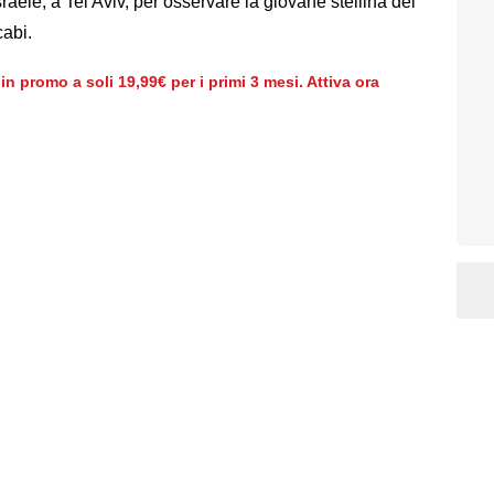
sraele, a Tel Aviv, per osservare la giovane stellina del
abi.
 promo a soli 19,99€ per i primi 3 mesi. Attiva ora