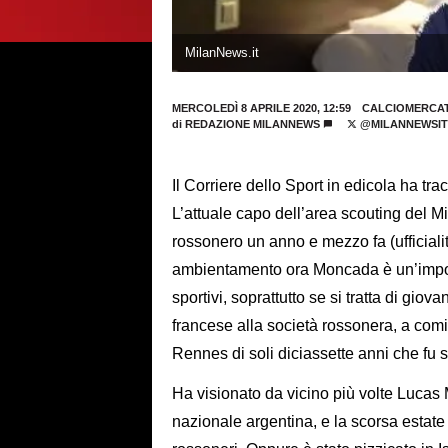
MilanNews.it
MERCOLEDÌ 8 APRILE 2020, 12:59
CALCIOMERCAT
di
REDAZIONE MILANNEWS
@MILANNEWSIT
Il Corriere dello Sport in edicola ha tr
L’attuale capo dell’area scouting del Mi
rossonero un anno e mezzo fa (ufficial
ambientamento ora Moncada è un’importan
sportivi, soprattutto se si tratta di giova
francese alla società rossonera, a co
Rennes di soli diciassette anni che f
Ha visionato da vicino più volte Lucas 
nazionale argentina, e la scorsa estate 