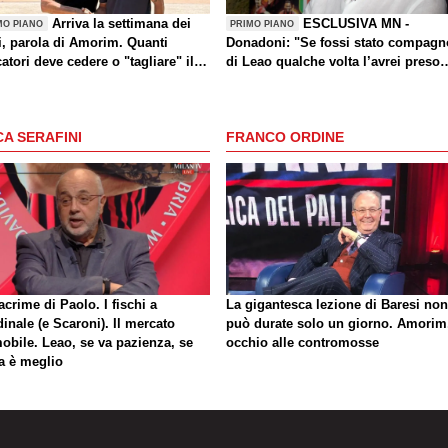
Arriva la settimana dei
ESCLUSIVA MN -
MO PIANO
PRIMO PIANO
i, parola di Amorim. Quanti
Donadoni: "Se fossi stato compagn
atori deve cedere o "tagliare" il
di Leao qualche volta l’avrei preso
an?
per le treccine per fargli capire che
qualcosa di diverso è bene che anc
lui faccia”
A SERAFINI
FRANCO ORDINE
acrime di Paolo. I fischi a
La gigantesca lezione di Baresi non
inale (e Scaroni). Il mercato
può durate solo un giorno. Amorim
obile. Leao, se va pazienza, se
occhio alle contromosse
ta è meglio