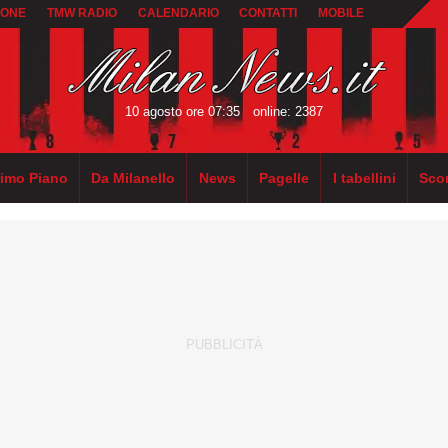
IONE
TMW RADIO
CALENDARIO
CONTATTI
MOBILE
10 agosto ore 07:35
online: 2387
rimo Piano
Da Milanello
News
Pagelle
I tabellini
Sco