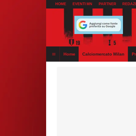
HOME
EVENTI MN
PARTNER
REDAZ
Home
Calciomercato Milan
P