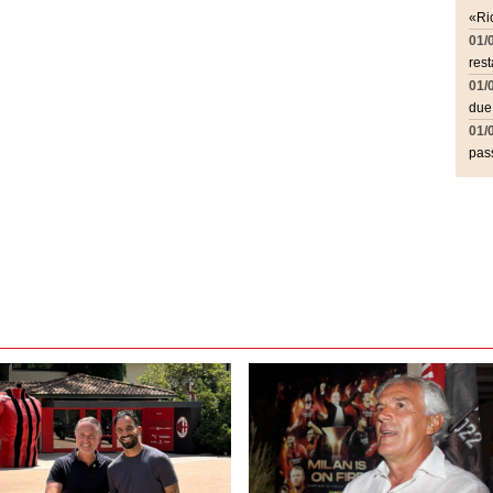
«Ric
01/
rest
01/
due
01/
pass