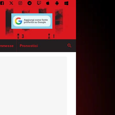
mmesse
Pronostici