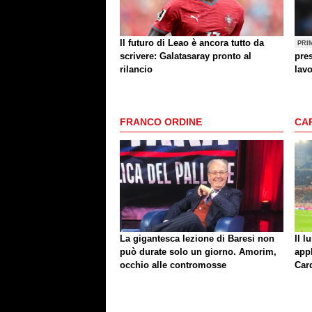
Il futuro di Leao è ancora tutto da
PRI
scrivere: Galatasaray pronto al
pres
rilancio
lav
FRANCO ORDINE
CA
La gigantesca lezione di Baresi non
Il l
può durate solo un giorno. Amorim,
app
occhio alle contromosse
Car