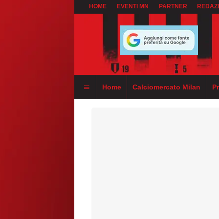
HOME
EVENTI MN
PARTNER
REDAZ
Home
Calciomercato Milan
P