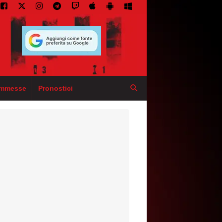
mmesse
Pronostici