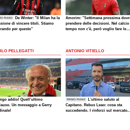
De Winter: "Il Milan ha la
Amorim: "Settimana prossima dovr
MO PIANO
sione di vincere titoli. Stiamo
prendere delle decisioni. Nel calcio
orando per questo"
tempo non c'è, però voglio fare le
cose giuste al momento giusto"
RLO PELLEGATTI
ANTONIO VITIELLO
ungo addio! Quell’ultimo
L'ultimo saluto al
PRIMO PIANO
lauso. Un messaggio a Gerry
Capitano. Rebus Leao: cosa sta
dinale!
succedendo. I rinforzi sul mercato..