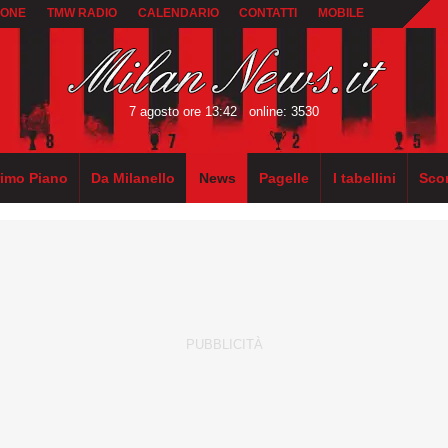
IONE
TMW RADIO
CALENDARIO
CONTATTI
MOBILE
7 agosto ore 13:42
online: 3530
rimo Piano
Da Milanello
News
Pagelle
I tabellini
Sco