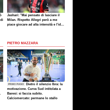
ò
Jashari: "Mai pensato di lasciare il
 di
Milan. Rispetto Allegri però a me
piace giocare ad alta intensità e l'idea
di Amorim mi dà buone sensazioni"
PIETRO MAZZARA
Dietro il silenzio Ibra: la
PRIMO PIANO
motivazione. Curva Sud intitolata a
.
Baresi: si faccia subito.
Calciomercato: permane lo stallo