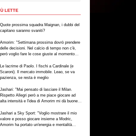
IÙ LETTE
Quote prossima squadra Maignan, i dubbi del
capitano saranno svaniti?
Amorim: "Settimana prossima dovrò prendere
delle decisioni. Nel calcio di tempo non c'è,
però voglio fare le cose giuste al momento
giusto"
Le lacrime di Paolo. I fischi a Cardinale (e
Scaroni). Il mercato immobile. Leao, se va
pazienza, se resta è meglio
Jashari: "Mai pensato di lasciare il Milan.
Rispetto Allegri però a me piace giocare ad
alta intensità e l'idea di Amorim mi dà buone
sensazioni"
Jashari a Sky Sport: "Voglio mostrare il mio
valore e posso giocare insieme a Modric,
Amorim ha portato un'energia e mentalità
diversa"