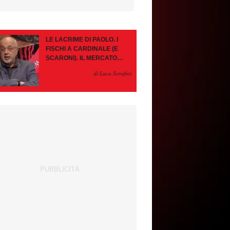
LE LACRIME DI PAOLO. I
FISCHI A CARDINALE (E
SCARONI). IL MERCATO
IMMOBILE. LEAO, SE VA
di Luca Serafini
PAZIENZA, SE RESTA È
MEGLIO