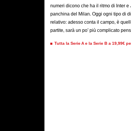
numeri dicono che ha il ritmo di Inter e
panchina del Milan. Oggi ogni tipo di d
relativo: adesso conta il campo, è quel
partite, sarà un po’ più complicato pen
Tutta la Serie A e la Serie B a 19,99€ p