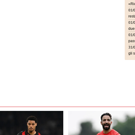
«Ric
01/
rest
01/
due
01/
pass
31/
gli 