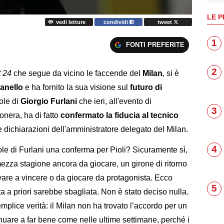
LE P
vedi letture
condividi
tweet
1
FONTI PREFERITE
2
t 24
che segue da vicino le faccende del
Milan
, si è
lanello
e ha fornito la sua visione sul
futuro di
ole di
Giorgio Furlani
che ieri, all'evento di
3
onera, ha di fatto
confermato la fiducia al tecnico
 dichiarazioni dell'amministratore delegato del Milan.
4
ole di Furlani una conferma per Pioli? Sicuramente sì,
zza stagione ancora da giocare, un girone di ritorno
are a vincere o da giocare da protagonista. Ecco
5
ta a priori sarebbe sbagliata. Non è stato deciso nulla.
mplice verità: il Milan non ha trovato l’accordo per un
inuare a far bene come nelle ultime settimane, perché i