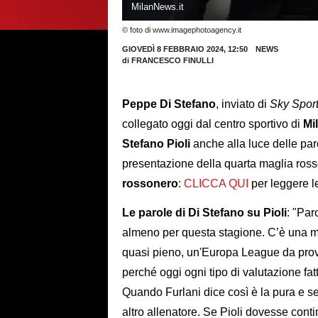
MilanNews.it
© foto di www.imagephotoagency.it
GIOVEDÌ 8 FEBBRAIO 2024, 12:50
NEWS
di
FRANCESCO FINULLI
Peppe Di Stefano
, inviato di
Sky Spor
collegato oggi dal centro sportivo di
Mi
Stefano Pioli
anche alla luce delle par
presentazione della quarta maglia ross
rossonero
:
CLICCA QUI
per leggere le
Le parole di Di Stefano su Pioli
: "Par
almeno per questa stagione. C’è una me
quasi pieno, un'Europa League da prov
perché oggi ogni tipo di valutazione fat
Quando Furlani dice così è la pura e se
altro allenatore. Se Pioli dovesse cont