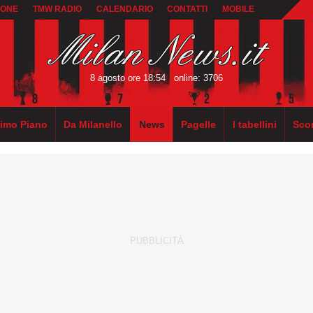
IONE
TMW RADIO
CALENDARIO
CONTATTI
MOBILE
8 agosto ore 18:54
online: 3706
rimo Piano
Da Milanello
News
Pagelle
I tabellini
Sco