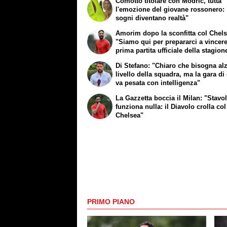
Comotto titolare con Modric, tutta
l'emozione del giovane rossonero: 
sogni diventano realtà"
Amorim dopo la sconfitta col Chels
"Siamo qui per prepararci a vincere
prima partita ufficiale della stagion
dare fiducia ai calciatori"
Di Stefano: "Chiaro che bisogna alz
livello della squadra, ma la gara di
va pesata con intelligenza"
La Gazzetta boccia il Milan: "Stavo
funziona nulla: il Diavolo crolla col
Chelsea"
PRIMO PIANO