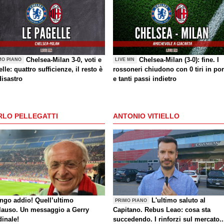
Chelsea-Milan 3-0, voti e
Chelsea-Milan (3-0): fine. I
MO PIANO
LIVE MN
lle: quattro sufficienze, il resto è
rossoneri chiudono con 0 tiri in por
disastro
e tanti passi indietro
RLO PELLEGATTI
ANTONIO VITIELLO
ungo addio! Quell’ultimo
L'ultimo saluto al
PRIMO PIANO
lauso. Un messaggio a Gerry
Capitano. Rebus Leao: cosa sta
dinale!
succedendo. I rinforzi sul mercato..