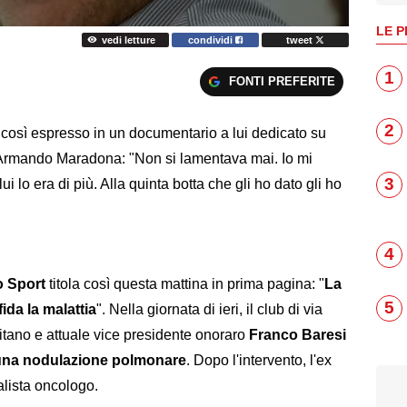
LE P
vedi letture
condividi
tweet
1
FONTI PREFERITE
2
è così espresso in un documentario a lui dedicato su
 Armando Maradona: "Non si lamentava mai. Io mi
3
ui lo era di più. Alla quinta botta che gli ho dato gli ho
4
o Sport
titola così questa mattina in prima pagina: "
La
5
fida la malattia
". Nella giornata di ieri, il club di via
tano e attuale vice presidente onoraro
Franco Baresi
 una nodulazione polmonare
. Dopo l'intervento, l'ex
alista oncologo.