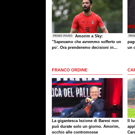
Amorim a Sky:
PRIMO PIANO
PRI
"Sapevamo che avremmo sofferto un
page
po'. Ora prenderemo decisioni in
un 
settimana"
FRANCO ORDINE
CA
La gigantesca lezione di Baresi non
Il l
può durate solo un giorno. Amorim,
app
occhio alle contromosse
Car