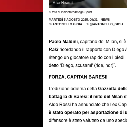
MilanNews.it
© foto di Insidefoto/Image Sport
MARTEDÌ 5 AGOSTO 2025, 00:31
NEWS
di
ANTONELLO GIOIA
@ANTONELLO_GIOIA
Paolo Maldini
, capitano del Milan, si 
Rai3
ricordando il rapporto con Diego
ritengo un giocatore rapido con i piedi, l
detto ‘Diego, scusami’ (ride, ndr)".
FORZA, CAPITAN BARESI!
L'edizione odierna della
Gazzetta dell
battaglia di Baresi: il mito del Milan s
Aldo Rossi ha annunciato che l'ex Capi
è stato operato per asportazione di
difensore è stato valutato da uno speci