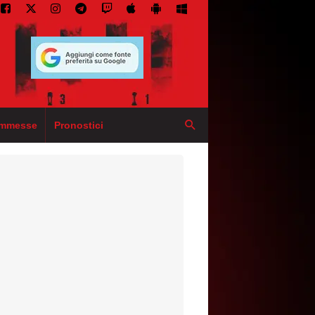
mmesse
Pronostici