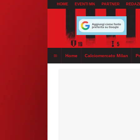
HOME
EVENTI MN
PARTNER
REDAZ
Home
Calciomercato Milan
P