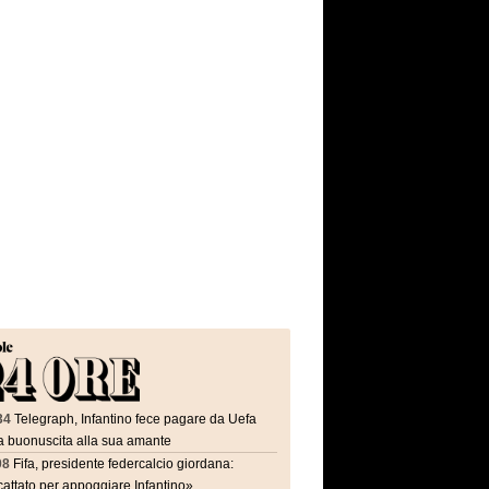
34
Telegraph, Infantino fece pagare da Uefa
a buonuscita alla sua amante
08
Fifa, presidente federcalcio giordana:
attato per appoggiare Infantino»