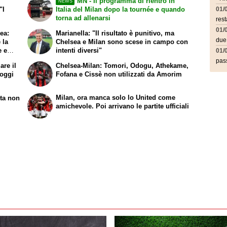
MN - Il programma di rientro in
NEWS
"I
Italia del Milan dopo la tournée e quando
01/
torna ad allenarsi
rest
01/
ea:
Marianella: "Il risultato è punitivo, ma
due
 la
Chelsea e Milan sono scese in campo con
e e
intenti diversi"
01/
pass
are il
Chelsea-Milan: Tomori, Odogu, Athekame,
 oggi
Fofana e Cissè non utilizzati da Amorim
Milan, ora manca solo lo United come
lta non
amichevole. Poi arrivano le partite ufficiali