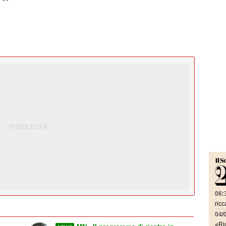
06:
ricc
04/
«Ric