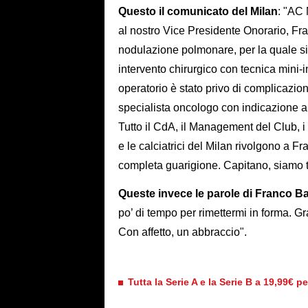
Questo il comunicato del Milan
: "AC 
al nostro Vice Presidente Onorario, Fra
nodulazione polmonare, per la quale si
intervento chirurgico con tecnica mini-i
operatorio è stato privo di complicazio
specialista oncologo con indicazione a
Tutto il CdA, il Management del Club, i di
e le calciatrici del Milan rivolgono a F
completa guarigione. Capitano, siamo tu
Queste invece le parole di Franco Ba
po’ di tempo per rimettermi in forma. Gra
Con affetto, un abbraccio".
Tutta la Serie A e la Serie B a 19,99€ p