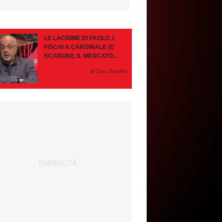
LE LACRIME DI PAOLO. I
FISCHI A CARDINALE (E
SCARONI). IL MERCATO
IMMOBILE. LEAO, SE VA
di Luca Serafini
PAZIENZA, SE RESTA È
MEGLIO