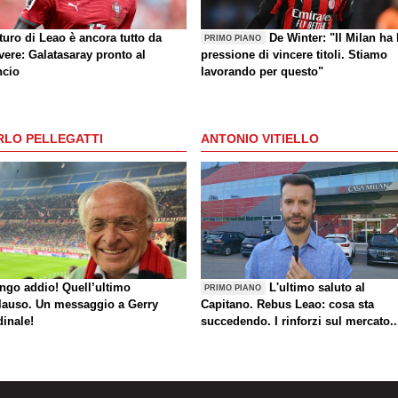
uturo di Leao è ancora tutto da
De Winter: "Il Milan ha 
PRIMO PIANO
vere: Galatasaray pronto al
pressione di vincere titoli. Stiamo
ncio
lavorando per questo"
RLO PELLEGATTI
ANTONIO VITIELLO
ungo addio! Quell’ultimo
L'ultimo saluto al
PRIMO PIANO
lauso. Un messaggio a Gerry
Capitano. Rebus Leao: cosa sta
dinale!
succedendo. I rinforzi sul mercato..