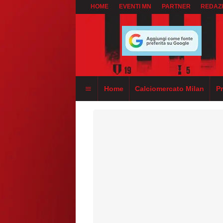
HOME
EVENTI MN
PARTNER
REDAZ
Home
Calciomercato Milan
P