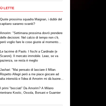
IÙ LETTE
Quote prossima squadra Maignan, i dubbi del
capitano saranno svaniti?
Amorim: "Settimana prossima dovrò prendere
delle decisioni. Nel calcio di tempo non c'è,
però voglio fare le cose giuste al momento
giusto"
Le lacrime di Paolo. I fischi a Cardinale (e
Scaroni). Il mercato immobile. Leao, se va
pazienza, se resta è meglio
Jashari: "Mai pensato di lasciare il Milan.
Rispetto Allegri però a me piace giocare ad
alta intensità e l'idea di Amorim mi dà buone
sensazioni"
I primi "bocciati" Da Amorim? A Milano
rientrano Kostic, Ossola, Borsani e Guarnier