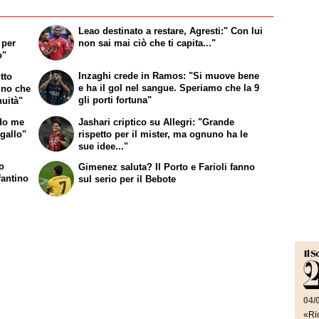
e
Leao destinato a restare, Agresti:" Con lui
 per
non sai mai ciò che ti capita..."
o"
Inzaghi crede in Ramos: "Si muove bene
tto
e ha il gol nel sangue. Speriamo che la 9
gno che
gli porti fortuna"
nuità"
do me
Jashari criptico su Allegri: "Grande
ogallo"
rispetto per il mister, ma ognuno ha le
sue idee..."
io
Gimenez saluta? Il Porto e Farioli fanno
fantino
sul serio per il Bebote
04/
«Ric