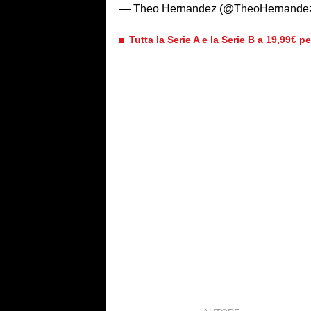
— Theo Hernandez (@TheoHernande
Tutta la Serie A e la Serie B a 19,99€ p