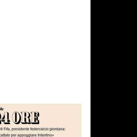
08
Fifa, presidente federcalcio giordana:
attato per appoggiare Infantino»