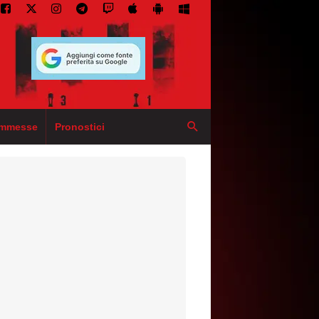
mmesse
Pronostici