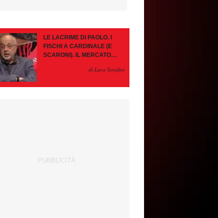
LE LACRIME DI PAOLO. I
FISCHI A CARDINALE (E
SCARONI). IL MERCATO
IMMOBILE. LEAO, SE VA
di Luca Serafini
PAZIENZA, SE RESTA È
MEGLIO