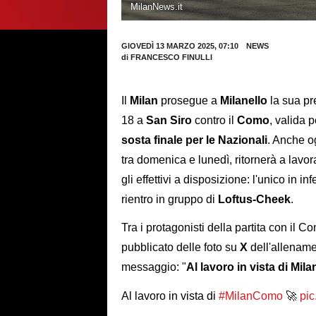
MilanNews.it
GIOVEDÌ 13 MARZO 2025, 07:10
NEWS
di
FRANCESCO FINULLI
Il
Milan
prosegue a
Milanello
la sua pr
18 a
San Siro
contro il
Como
, valida 
sosta finale per le Nazionali
. Anche o
tra domenica e lunedì, ritornerà a lavor
gli effettivi a disposizione: l'unico in
rientro in gruppo di
Loftus-Cheek
.
Tra i protagonisti della partita con il 
pubblicato delle foto su
X
dell'allenam
messaggio: "
Al lavoro in vista di Mi
Al lavoro in vista di
#MilanComo
🚀
pic