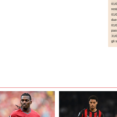
01/
rest
01/
due
01/
pass
31/
gli 