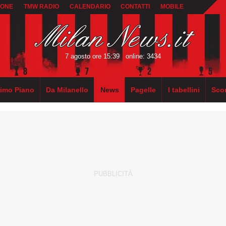
IONE
TMW RADIO
CALENDARIO
CONTATTI
MOBILE
7 agosto ore 15:39
online: 3434
rimo Piano
Da Milanello
News
Pagelle
I tabellini
Sco