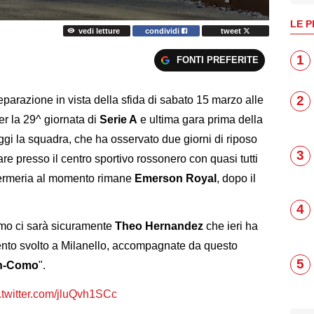
LE P
vedi letture
condividi
tweet
1
FONTI PREFERITE
2
eparazione in vista della sfida di sabato 15 marzo alle
per la 29^ giornata di
Serie A
e ultima gara prima della
ggi la squadra, che ha osservato due giorni di riposo
3
are presso il centro sportivo rossonero con quasi tutti
 infermeria al momento rimane
Emerson Royal
, dopo il
4
Como ci sarà sicuramente
Theo Hernandez
che ieri ha
ento svolto a Milanello, accompagnate da questo
5
lan-Como
".
.twitter.com/jluQvh1SCc