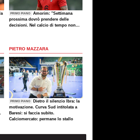
la
Amorim: "Settimana
PRIMO PIANO
prossima dovrò prendere delle
decisioni. Nel calcio di tempo non
c'è, però voglio fare le cose giuste al
momento giusto"
PIETRO MAZZARA
Dietro il silenzio Ibra: la
PRIMO PIANO
motivazione. Curva Sud intitolata a
.
Baresi: si faccia subito.
Calciomercato: permane lo stallo