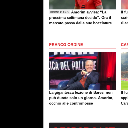
Amorim avvisa: “La
Il f
PRIMO PIANO
prossima settimana decido”. Ora il
scri
mercato passa dalle sue bocciature
rila
FRANCO ORDINE
CA
La gigantesca lezione di Baresi non
Il l
può durate solo un giorno. Amorim,
app
occhio alle contromosse
Car