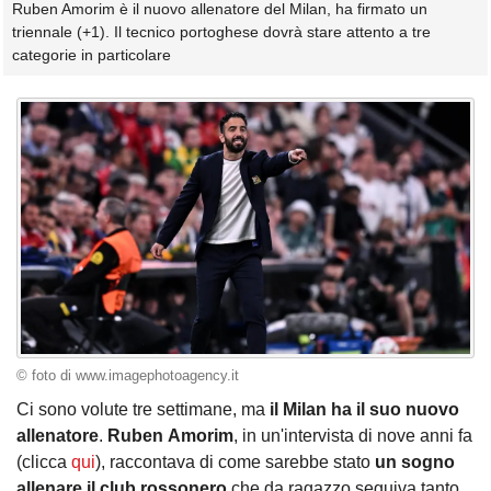
Ruben Amorim è il nuovo allenatore del Milan, ha firmato un
triennale (+1). Il tecnico portoghese dovrà stare attento a tre
categorie in particolare
© foto di www.imagephotoagency.it
Ci sono volute tre settimane, ma
il Milan ha il suo nuovo
allenatore
.
Ruben
Amorim
, in un'intervista di nove anni fa
(clicca
qui
), raccontava di come sarebbe stato
un sogno
allenare il club rossonero
che da ragazzo seguiva tanto,