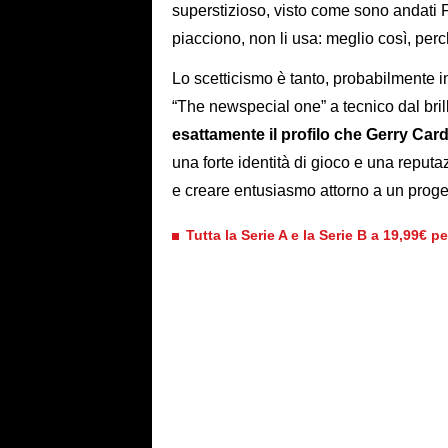
superstizioso, visto come sono andati 
piacciono, non li usa: meglio così, per
Lo scetticismo è tanto, probabilmente 
“The newspecial one” a tecnico dal brill
esattamente il profilo che Gerry Car
una forte identità di gioco e una reputaz
e creare entusiasmo attorno a un proget
Tutta la Serie A e la Serie B a 19,99€ p