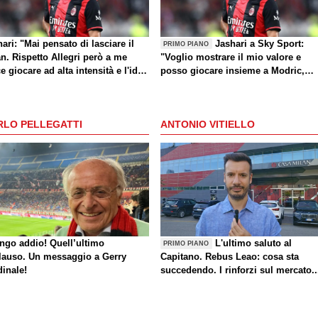
ari: "Mai pensato di lasciare il
Jashari a Sky Sport:
PRIMO PIANO
n. Rispetto Allegri però a me
"Voglio mostrare il mio valore e
e giocare ad alta intensità e l'idea
posso giocare insieme a Modric,
Amorim mi dà buone sensazioni"
Amorim ha portato un'energia e
mentalità diversa"
RLO PELLEGATTI
ANTONIO VITIELLO
ungo addio! Quell’ultimo
L'ultimo saluto al
PRIMO PIANO
lauso. Un messaggio a Gerry
Capitano. Rebus Leao: cosa sta
dinale!
succedendo. I rinforzi sul mercato..