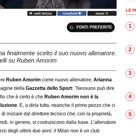
LE P
vedi letture
condividi
tweet
1
FONTI PREFERITE
2
ha finalmente scelto il suo nuovo allenatore.
velli su Ruben Amorim
3
ere
Ruben Amorim
come nuovo allenatore,
Arianna
 pagine della
Gazzetta dello Sport
: "Nessuno può dire
4
llo che è certo è che
Ruben Amorim non è la
oluzione
. E, a dirla tutta, neanche il primo pezzo che ci
di iniziare dal direttore tecnico che, con la proprietà,
5
midi, in genere, si costruiscono dalla base. L’allenatore
rzo degli ultimi due anni: il Milan non è un club