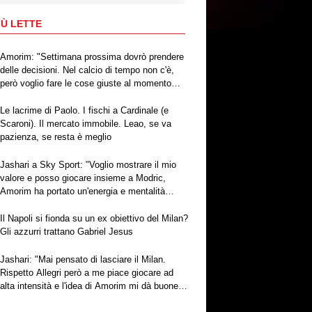
IÙ LETTE
Amorim: "Settimana prossima dovrò prendere
delle decisioni. Nel calcio di tempo non c'è,
però voglio fare le cose giuste al momento
giusto"
Le lacrime di Paolo. I fischi a Cardinale (e
Scaroni). Il mercato immobile. Leao, se va
pazienza, se resta è meglio
Jashari a Sky Sport: "Voglio mostrare il mio
valore e posso giocare insieme a Modric,
Amorim ha portato un'energia e mentalità
diversa"
Il Napoli si fionda su un ex obiettivo del Milan?
Gli azzurri trattano Gabriel Jesus
Jashari: "Mai pensato di lasciare il Milan.
Rispetto Allegri però a me piace giocare ad
alta intensità e l'idea di Amorim mi dà buone
sensazioni"