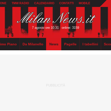
IONE
TMW RADIO
CALENDARIO
CONTATTI
MOBILE
7 agosto ore 10:31
online: 3159
rimo Piano
Da Milanello
News
Pagelle
I tabellini
Sco