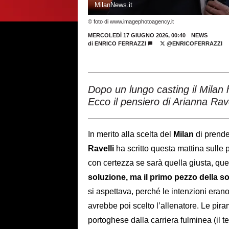
MilanNews.it
© foto di www.imagephotoagency.it
MERCOLEDÌ 17 GIUGNO 2026, 00:40
NEWS
di
ENRICO FERRAZZI
@ENRICOFERRAZZI
Dopo un lungo casting il Milan 
Ecco il pensiero di Arianna Ra
In merito alla scelta del
Milan
di prend
Ravelli
ha scritto questa mattina sulle
con certezza se sarà quella giusta, que
soluzione, ma il primo pezzo della s
si aspettava, perché le intenzioni erano 
avrebbe poi scelto l’allenatore. Le pira
portoghese dalla carriera fulminea (il te