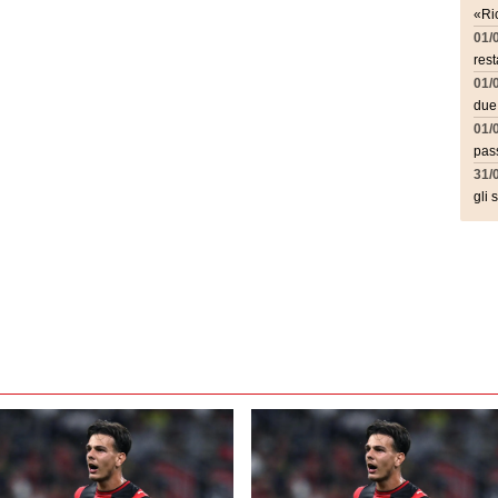
«Ric
01/
rest
01/
due
01/
pass
31/
gli 