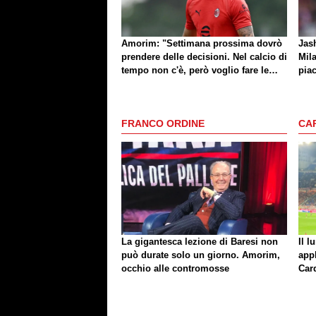
Amorim: "Settimana prossima dovrò
Jash
prendere delle decisioni. Nel calcio di
Mila
tempo non c'è, però voglio fare le
piac
cose giuste al momento giusto"
di 
FRANCO ORDINE
CA
La gigantesca lezione di Baresi non
Il l
può durate solo un giorno. Amorim,
app
occhio alle contromosse
Car