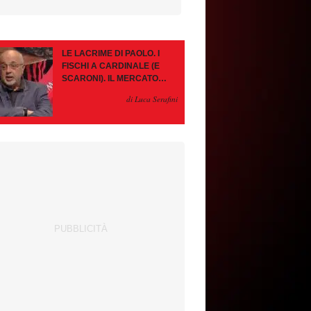
LE LACRIME DI PAOLO. I
FISCHI A CARDINALE (E
SCARONI). IL MERCATO
IMMOBILE. LEAO, SE VA
di Luca Serafini
PAZIENZA, SE RESTA È
MEGLIO