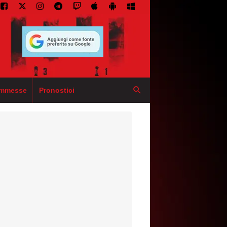
mmesse
Pronostici