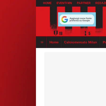
HOME
EVENTI MN
PARTNER
REDAZ
Home
Calciomercato Milan
P