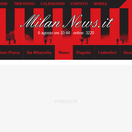
IONE
TMW RADIO
CALENDARIO
CONTATTI
MOBILE
6 agosto ore 10:44
online: 3220
rimo Piano
Da Milanello
News
Pagelle
I tabellini
Sco