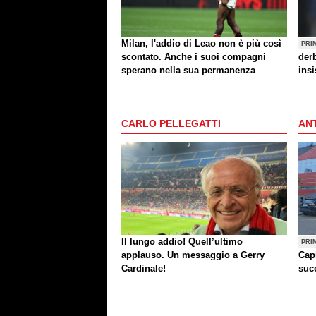
Milan, l'addio di Leao non è più così
PRI
scontato. Anche i suoi compagni
der
sperano nella sua permanenza
insi
CARLO PELLEGATTI
ANT
Il lungo addio! Quell’ultimo
PRI
applauso. Un messaggio a Gerry
Cap
Cardinale!
succ