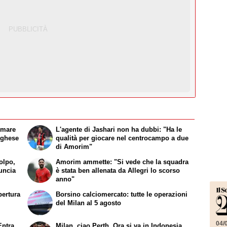
irmare
L'agente di Jashari non ha dubbi: "Ha le
oghese
qualità per giocare nel centrocampo a due
di Amorim"
olpo,
Amorim ammette: "Si vede che la squadra
uncia
è stata ben allenata da Allegri lo scorso
anno"
pertura
Borsino calciomercato: tutte le operazioni
del Milan al 5 agosto
04/
Entra
Milan, ciao Perth. Ora si va in Indonesia