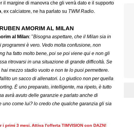
er il margine di manovra che gli verrà dato e il supporto
o
, ex calciatore, ne ha parlato su
TWM Radio
.
 RUBEN AMORIM AL MILAN
orim al Milan
: "
Bisogna aspettare, che il Milan sia in
 sui programmi è vero. Vedo molta confusione, non
g ha fatto molto bene, poi se poi viene qui e non gli
sa ritrovarsi in una situazione di grande difficoltà. Se
 hai mezzo stadio vuoto e non te lo puoi permettere.
lito un sacco di allenatori. Lo giudico non per quella
ting. È uno preparato, intelligente, ma ripeto, è tutto
ma avrà avuto delle garanzie e parlato anche di
 uno come lui? lo credo che qualche garanzia gli sia
er i primi 3 mesi. Attiva l'offerta TIMVISION con DAZN!