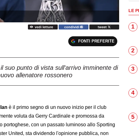
LE P
1
vedi letture
condividi
tweet
FONTI PREFERITE
2
suo punto di vista sull'arrivo imminente di
3
uovo allenatore rossonero
4
ilan
è il primo segno di un nuovo inizio per il club
temente voluta da Gerry Cardinale e promossa da
5
ico portoghese, con un passato luminoso allo Sporting
er United, sta dividendo l'opinione pubblica, non