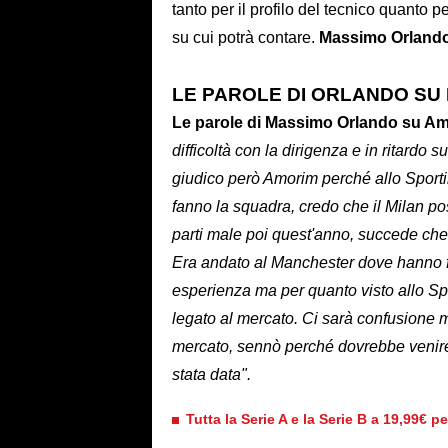
tanto per il profilo del tecnico quanto p
su cui potrà contare.
Massimo Orland
LE PAROLE DI ORLANDO SU
Le parole di Massimo Orlando su Am
difficoltà con la dirigenza e in ritardo
giudico però Amorim perché allo Sportin
fanno la squadra, credo che il Milan pos
parti male poi quest'anno, succede che
Era andato al Manchester dove hanno fal
esperienza ma per quanto visto allo Spor
legato al mercato. Ci sarà confusione 
mercato, sennò perché dovrebbe venire
stata data".
Tutta la Serie A e la Serie B a 19,99€ p