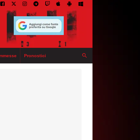
mmesse
Pronostici