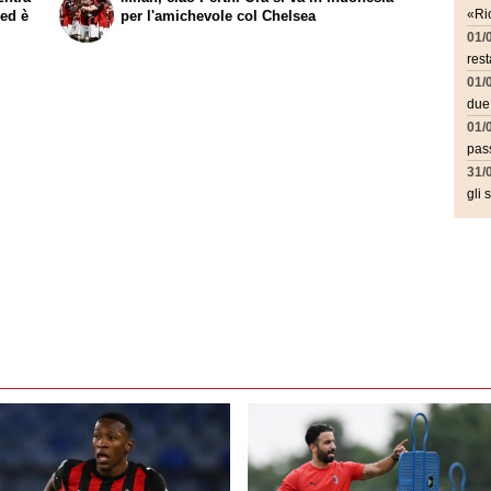
«Ric
 ed è
per l'amichevole col Chelsea
01/
rest
01/
due
01/
pass
31/
gli 