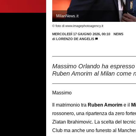
MilanNews.it
© foto di www.imagephotoagency.it
MERCOLEDÌ 17 GIUGNO 2026, 00:10
NEWS
di
LORENZO DE ANGELIS
Massimo Orlando ha espresso il 
Ruben Amorim al Milan come n
Massimo
Il matrimonio tra
Ruben Amorim
e il
M
rossonero, una ripartenza da zero for
Zlatan Ibrahimovic. La scelta del tecn
Club ma anche uno funesto al Manchest