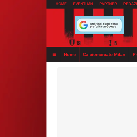
HOME
EVENTI MN
PARTNER
REDAZ
Home
Calciomercato Milan
P