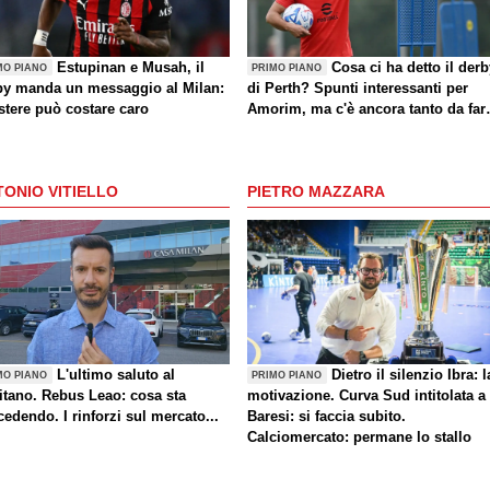
Estupinan e Musah, il
Cosa ci ha detto il der
MO PIANO
PRIMO PIANO
by manda un messaggio al Milan:
di Perth? Spunti interessanti per
stere può costare caro
Amorim, ma c'è ancora tanto da far
(anche sul mercato)
ONIO VITIELLO
PIETRO MAZZARA
L'ultimo saluto al
Dietro il silenzio Ibra: l
MO PIANO
PRIMO PIANO
itano. Rebus Leao: cosa sta
motivazione. Curva Sud intitolata a
edendo. I rinforzi sul mercato...
Baresi: si faccia subito.
Calciomercato: permane lo stallo