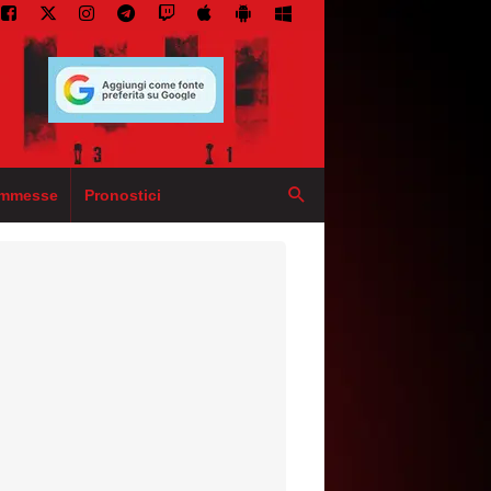
mmesse
Pronostici