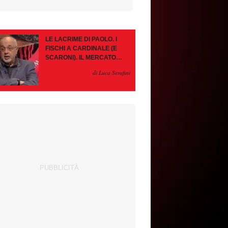
LE LACRIME DI PAOLO. I
FISCHI A CARDINALE (E
SCARONI). IL MERCATO
IMMOBILE. LEAO, SE VA
di Luca Serafini
PAZIENZA, SE RESTA È
MEGLIO