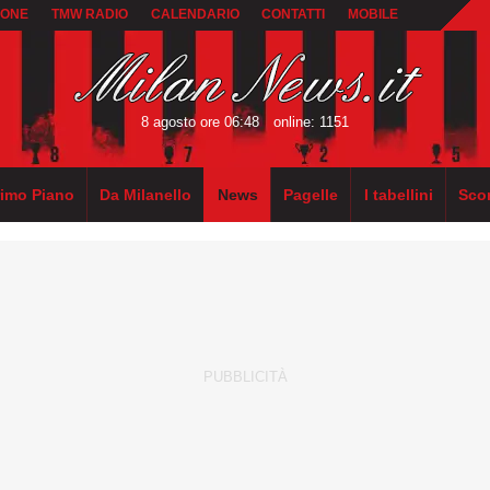
IONE
TMW RADIO
CALENDARIO
CONTATTI
MOBILE
8 agosto ore 06:48
online: 1151
rimo Piano
Da Milanello
News
Pagelle
I tabellini
Sco