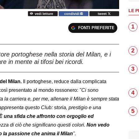
LE P
vedi letture
condividi
tweet
1
FONTI PREFERITE
2
ore portoghese nella storia del Milan, e i
 in mente ai tifosi bei ricordi.
3
del Milan.
Il portoghese, reduce dalla complicata
così presentato al mondo rossonero:
"Ci sono
4
 la carriera e, per me, allenare il Milan è sempre stata
appresenta questo Club: storia, prestigio e una
5
È una sfida che affronto con orgoglio ed
zza di ciò che significano questi colori.
Non vedo
rno la passione che anima il Milan
".