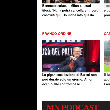
Bennacer saluta il Milan e i suoi
PRI
tifosi: "Nulla potrà cancellare i ricordi
e pu
costruiti qui. Ho indossato questa
prov
maglia con orgoglio"
FRANCO ORDINE
CA
La gigantesca lezione di Baresi non
Il l
può durate solo un giorno. Amorim,
app
occhio alle contromosse
Car
MN
PODCAST