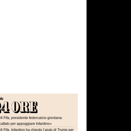
08
Fifa, presidente federcalcio giordana:
attato per appoggiare Infantino»
08
Fifa, Infantino ha chiesto l’aiuto di Trump per