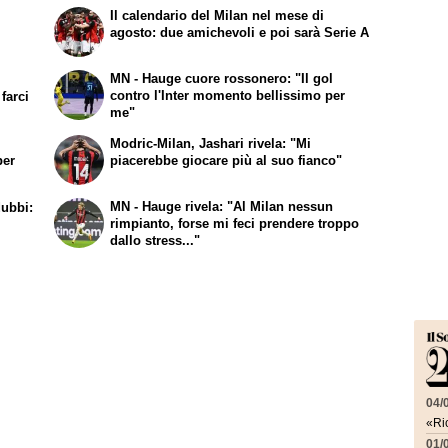
r
Il calendario del Milan nel mese di
i
agosto: due amichevoli e poi sarà Serie A
MN - Hauge cuore rossonero: "Il gol
contro l'Inter momento bellissimo per
farci
me"
Modric-Milan, Jashari rivela: "Mi
per
piacerebbe giocare più al suo fianco"
MN - Hauge rivela: "Al Milan nessun
dubbi:
rimpianto, forse mi feci prendere troppo
dallo stress..."
04/
«Ric
01/