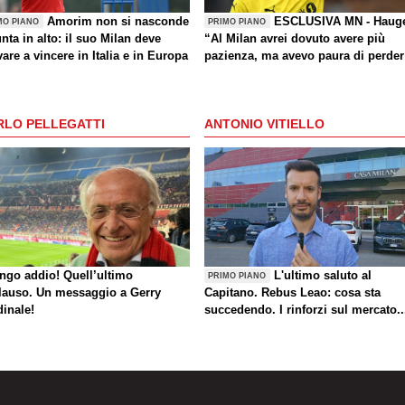
Amorim non si nasconde
ESCLUSIVA MN - Haug
MO PIANO
PRIMO PIANO
nta in alto: il suo Milan deve
“Al Milan avrei dovuto avere più
are a vincere in Italia e in Europa
pazienza, ma avevo paura di perder
la Nazionale. La crisi? Sono sicuro
che tornerete grandi. Bellissimo
segnare all’Inter con il Bodø. Torna
RLO PELLEGATTI
ANTONIO VITIELLO
un giorno? Magari. Forza Milan!”
ungo addio! Quell’ultimo
L'ultimo saluto al
PRIMO PIANO
lauso. Un messaggio a Gerry
Capitano. Rebus Leao: cosa sta
dinale!
succedendo. I rinforzi sul mercato..