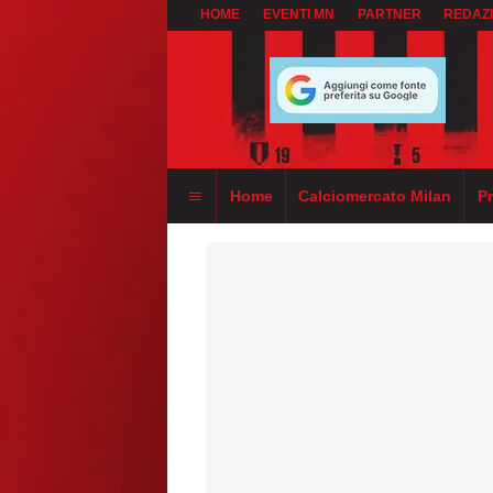
HOME
EVENTI MN
PARTNER
REDAZ
Home
Calciomercato Milan
P