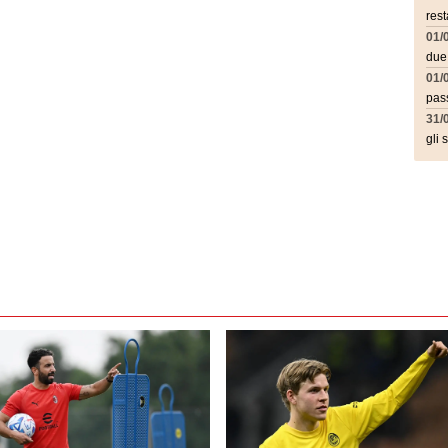
rest
01/
due
01/
pass
31/
gli 