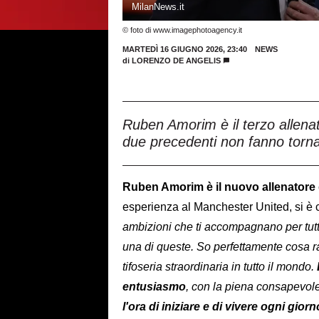
MilanNews.it
© foto di www.imagephotoagency.it
MARTEDÌ 16 GIUGNO 2026, 23:40
NEWS
di
LORENZO DE ANGELIS
Ruben Amorim è il terzo allenat
due precedenti non fanno tornare
Ruben Amorim è il nuovo allenatore 
esperienza al Manchester United, si è 
ambizioni che ti accompagnano per tutta
una di queste. So perfettamente cosa r
tifoseria straordinaria in tutto il mondo.
entusiasmo
, con la piena consapevole
l'ora di iniziare e di vivere ogni gio