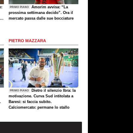
e:
Amorim avvisa: “La
PRIMO PIANO
prossima settimana decido”. Ora il
e
mercato passa dalle sue bocciature
re
PIETRO MAZZARA
Dietro il silenzio Ibra: la
PRIMO PIANO
motivazione. Curva Sud intitolata a
.
Baresi: si faccia subito.
Calciomercato: permane lo stallo