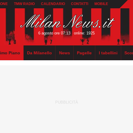
IONE
TMW RADIO
CALENDARIO
CONTATTI
MOBILE
6 agosto ore 07:13
online: 1925
rimo Piano
Da Milanello
News
Pagelle
I tabellini
Sco