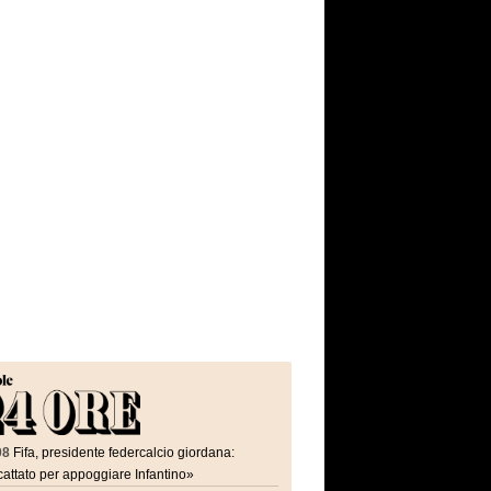
08
Fifa, presidente federcalcio giordana:
attato per appoggiare Infantino»