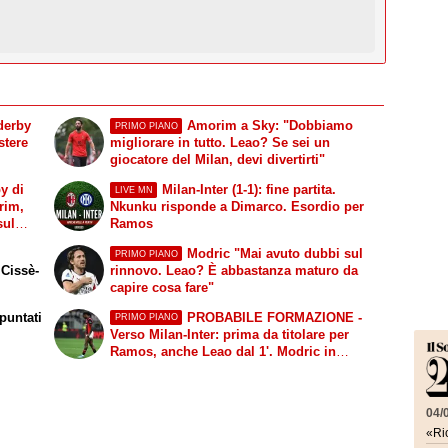
derby
Amorim a Sky: "Dobbiamo
PRIMO PIANO
stere
migliorare in tutto. Leao? Se sei un
giocatore del Milan, devi divertirti"
y di
Milan-Inter (1-1): fine partita.
LIVE MN
rim,
Nkunku risponde a Dimarco. Esordio per
sul
Ramos
Modric "Mai avuto dubbi sul
PRIMO PIANO
 Cissè-
rinnovo. Leao? È abbastanza maturo da
capire cosa fare"
puntati
PROBABILE FORMAZIONE -
PRIMO PIANO
Verso Milan-Inter: prima da titolare per
Ramos, anche Leao dal 1'. Modric in
panchina
04/
«Ric