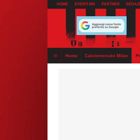
HOME
EVENTI MN
PARTNER
REDAZ
Home
Calciomercato Milan
P