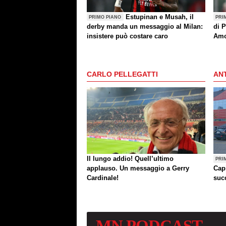
Estupinan e Musah, il
PRIMO PIANO
PRI
derby manda un messaggio al Milan:
di P
insistere può costare caro
Amo
(an
CARLO PELLEGATTI
ANT
Il lungo addio! Quell’ultimo
PRI
applauso. Un messaggio a Gerry
Cap
Cardinale!
succ
MN
PODCAST