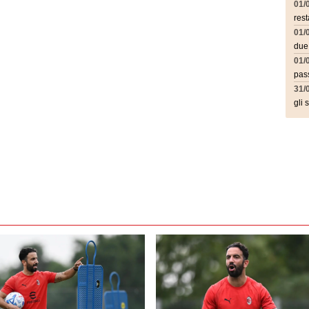
01/
rest
01/
due
01/
pass
31/
gli 