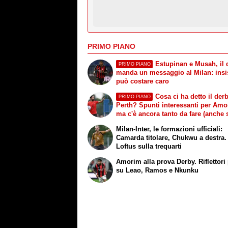
PRIMO PIANO
Estupinan e Musah, il 
PRIMO PIANO
manda un messaggio al Milan: insi
può costare caro
Cosa ci ha detto il derb
PRIMO PIANO
Perth? Spunti interessanti per Amo
ma c'è ancora tanto da fare (anche 
mercato)
Milan-Inter, le formazioni ufficiali:
Camarda titolare, Chukwu a destra.
Loftus sulla trequarti
Amorim alla prova Derby. Riflettori 
su Leao, Ramos e Nkunku