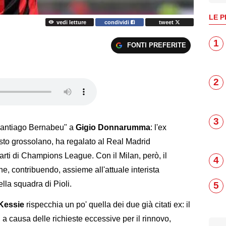
LE P
vedi letture
condividi
tweet
1
FONTI PREFERITE
2
3
"Santiago Bernabeu" a
Gigio Donnarumma
: l'ex
osto grossolano, ha regalato al Real Madrid
arti di Champions League. Con il Milan, però, il
4
ine, contribuendo, assieme all'attuale interista
ella squadra di Pioli.
5
Kessie
rispecchia un po' quella dei due già citati ex: il
 a causa delle richieste eccessive per il rinnovo,