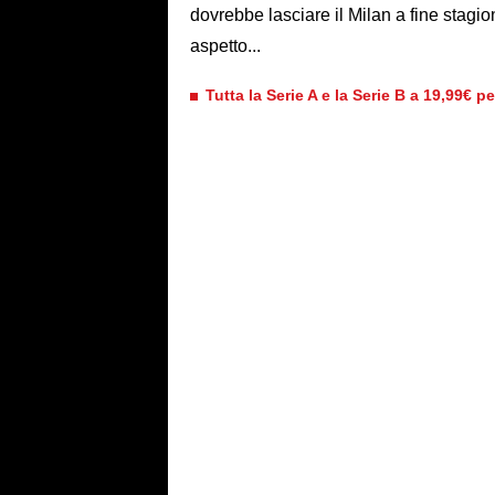
dovrebbe lasciare il Milan a fine stagi
aspetto...
Tutta la Serie A e la Serie B a 19,99€ p