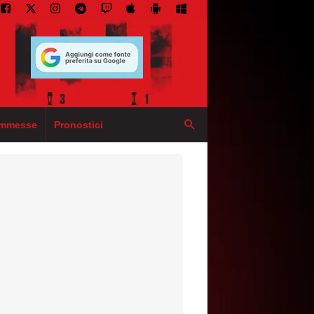
mmesse
Pronostici