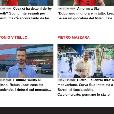
Cosa ci ha detto il derby
Amorim a Sky:
MO PIANO
PRIMO PIANO
erth? Spunti interessanti per
"Dobbiamo migliorare in tutto. Lea
rim, ma c'è ancora tanto da fare
Se sei un giocatore del Milan, devi
che sul mercato)
divertirti"
ONIO VITIELLO
PIETRO MAZZARA
L'ultimo saluto al
Dietro il silenzio Ibra: l
MO PIANO
PRIMO PIANO
itano. Rebus Leao: cosa sta
motivazione. Curva Sud intitolata a
edendo. I rinforzi sul mercato...
Baresi: si faccia subito.
Calciomercato: permane lo stallo