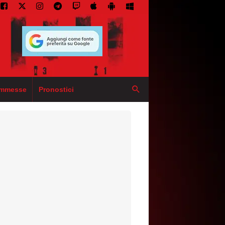
mmesse
Pronostici