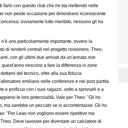
i farlo con questo club che mi sta mettendo nelle
ister non perde occasione per dimostrarsi riconoscente
 concessa; ovviamente tutto meritato, nessuno gli ha
 ce n'è uno particolarmente importante, ovvero la
nto di renderli centrali nel progetto rossonero. Theo,
nti, con gli ultimi due arrivati da un'annata non
i, quest'anno riescono a fare la differenza in zone
ettami del tecnico, oltre alla sua fiducia
'allenatore emiliano nelle conferenze e nei post partita
e e proficuo con i suoi ragazzi, volto a spronarli e a
appieno le loro potenzialità. Vale per Theo: "Gli ho
e, ma sarebbe un peccato se si accontentasse. Gli ho
ao: "Per Leao non vogliono essere ripetitivo ma
r Theo. Deve lavorare per diventare un calciatore di