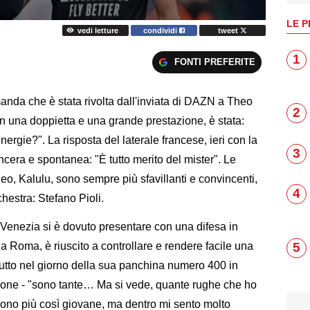
LE P
vedi letture
condividi
tweet
1
FONTI PREFERITE
anda che è stata rivolta dall'inviata di DAZN a Theo
2
n una doppietta e una grande prestazione, è stata:
nergie?". La risposta del laterale francese, ieri con la
3
incera e spontanea: "È tutto merito del mister". Le
heo, Kalulu, sono sempre più sfavillanti e convincenti,
4
hestra: Stefano Pioli.
 a Venezia si è dovuto presentare con una difesa in
5
 Roma, è riuscito a controllare e rendere facile una
 tutto nel giorno della sua panchina numero 400 in
nione - "sono tante… Ma si vede, quante rughe che ho
 sono più così giovane, ma dentro mi sento molto