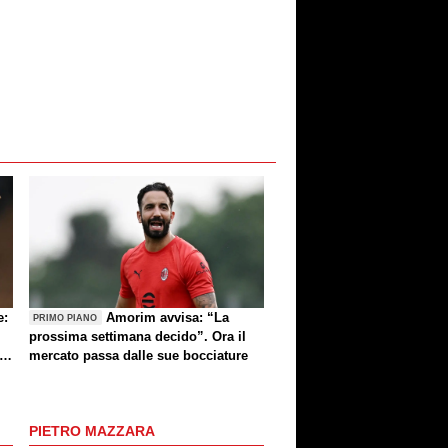
e:
Amorim avvisa: “La
PRIMO PIANO
prossima settimana decido”. Ora il
e
mercato passa dalle sue bocciature
re
PIETRO MAZZARA