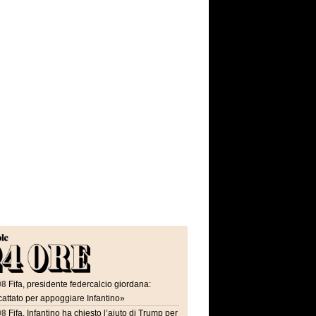
08
Fifa, presidente federcalcio giordana:
attato per appoggiare Infantino»
08
Fifa, Infantino ha chiesto l’aiuto di Trump per