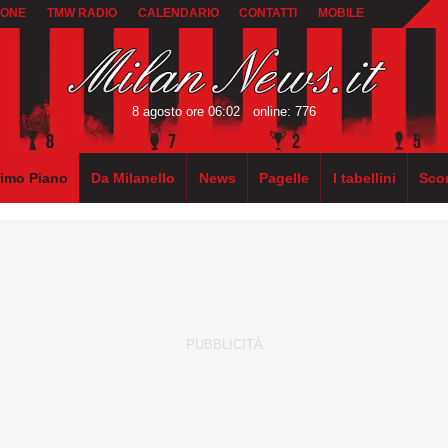
IONE
TMW RADIO
CALENDARIO
CONTATTI
MOBILE
8 agosto ore 06:02
online: 776
rimo Piano
Da Milanello
News
Pagelle
I tabellini
Sco