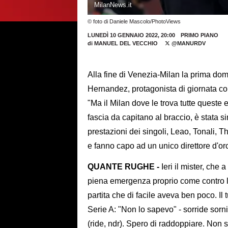
MilanNews.it
© foto di Daniele Mascolo/PhotoViews
LUNEDÌ 10 GENNAIO 2022, 20:00
PRIMO PIANO
di
MANUEL DEL VECCHIO
@MANURDV
Alla fine di Venezia-Milan la prima dom
Hernandez, protagonista di giornata co
"Ma il Milan dove le trova tutte queste e
fascia da capitano al braccio, è stata s
prestazioni dei singoli, Leao, Tonali, T
e fanno capo ad un unico direttore d'orc
QUANTE RUGHE -
Ieri il mister, che
piena emergenza proprio come contro la
partita che di facile aveva ben poco. Il
Serie A: "Non lo sapevo" - sorride sor
(ride, ndr). Spero di raddoppiare. Non