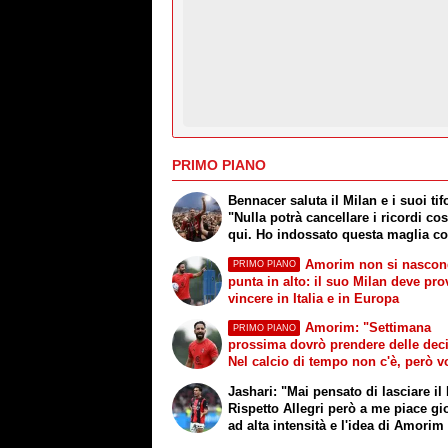
PRIMO PIANO
Bennacer saluta il Milan e i suoi tif
"Nulla potrà cancellare i ricordi cos
qui. Ho indossato questa maglia c
orgoglio"
Amorim non si nascon
PRIMO PIANO
punta in alto: il suo Milan deve pro
vincere in Italia e in Europa
Amorim: "Settimana
PRIMO PIANO
prossima dovrò prendere delle deci
Nel calcio di tempo non c'è, però v
fare le cose giuste al momento giu
Jashari: "Mai pensato di lasciare il
Rispetto Allegri però a me piace gi
ad alta intensità e l'idea di Amorim
buone sensazioni"