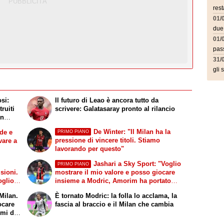
rest
01/
due
01/
pass
31/
gli 
osi:
Il futuro di Leao è ancora tutto da
truiti
scrivere: Galatasaray pronto al rilancio
on
De Winter: "Il Milan ha la
de e
PRIMO PIANO
pressione di vincere titoli. Stiamo
vare a
lavorando per questo"
Jashari a Sky Sport: "Voglio
PRIMO PIANO
sioni.
mostrare il mio valore e posso giocare
oglio
insieme a Modric, Amorim ha portato
sto"
un'energia e mentalità diversa"
 Milan.
È tornato Modric: la folla lo acclama, la
ocare
fascia al braccio e il Milan che cambia
 mi dà