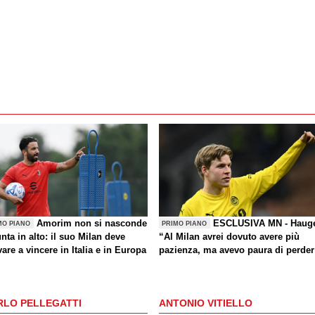
Amorim non si nasconde
ESCLUSIVA MN - Haug
MO PIANO
PRIMO PIANO
nta in alto: il suo Milan deve
“Al Milan avrei dovuto avere più
are a vincere in Italia e in Europa
pazienza, ma avevo paura di perder
la Nazionale. La crisi? Sono sicuro
che tornerete grandi. Bellissimo
segnare all’Inter con il Bodø. Torna
RLO PELLEGATTI
ANTONIO VITIELLO
un giorno? Magari. Forza Milan!”