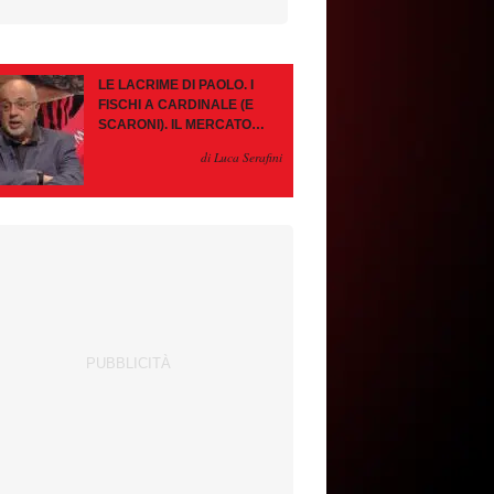
LE LACRIME DI PAOLO. I
FISCHI A CARDINALE (E
SCARONI). IL MERCATO
IMMOBILE. LEAO, SE VA
di Luca Serafini
PAZIENZA, SE RESTA È
MEGLIO