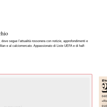
chio
, dove segue l’attualità rossonera con notizie, approfondimenti e
ilan e al calciomercato. Appassionato di Liste UEFA e di half-
04/
«Ric
01/