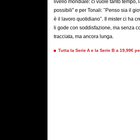
livello mondiale: ci vuole tanto tempo, la
possibili” e per Tonali: "Penso sia il gi
è il lavoro quotidiano". Il mister ci ha 
li gode con soddisfazione, ma senza c
tracciata, ma ancora lunga.
Tutta la Serie A e la Serie B a 19,99€ p