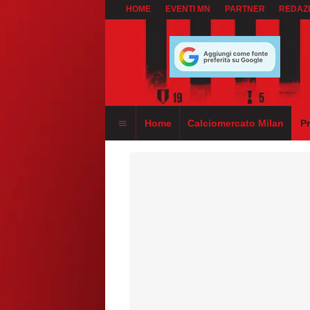
HOME
EVENTI MN
PARTNER
REDAZ
Home
Calciomercato Milan
P