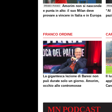
Amorim non si nasconde
PRIMO PIANO
PRI
e punta in alto: il suo Milan deve
“Al 
provare a vincere in Italia e in Europa
paz
la N
che 
segn
FRANCO ORDINE
CA
un 
La gigantesca lezione di Baresi non
Il l
può durate solo un giorno. Amorim,
app
occhio alle contromosse
Car
MN
PODCAST