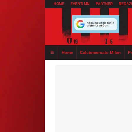
HOME
EVENTI MN
PARTNER
REDAZ
Home
Calciomercato Milan
P