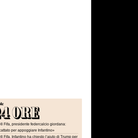
08
Fifa, presidente federcalcio giordana:
attato per appoggiare Infantino»
08
Fifa, Infantino ha chiesto l’aiuto di Trump per