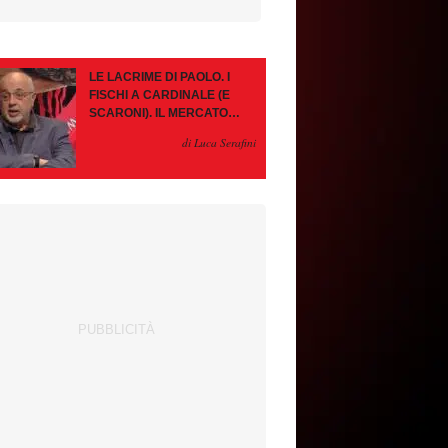
LE LACRIME DI PAOLO. I
FISCHI A CARDINALE (E
SCARONI). IL MERCATO
IMMOBILE. LEAO, SE VA
di Luca Serafini
PAZIENZA, SE RESTA È
MEGLIO