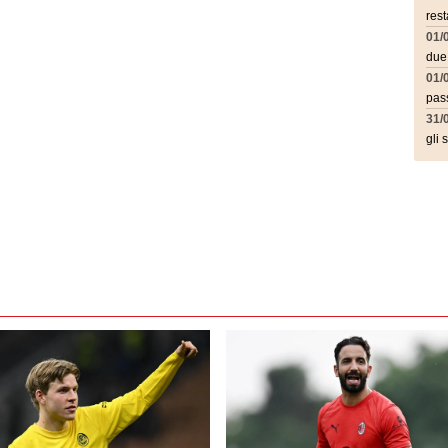
rest
01/
due
01/
pass
31/
gli 