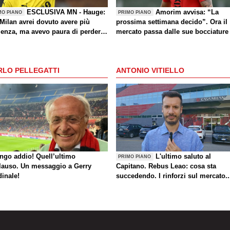
ESCLUSIVA MN - Hauge:
Amorim avvisa: “La
MO PIANO
PRIMO PIANO
Milan avrei dovuto avere più
prossima settimana decido”. Ora il
ienza, ma avevo paura di perdere
mercato passa dalle sue bocciature
azionale. La crisi? Sono sicuro
tornerete grandi. Bellissimo
are all’Inter con il Bodø. Tornare
RLO PELLEGATTI
ANTONIO VITIELLO
giorno? Magari. Forza Milan!”
ungo addio! Quell’ultimo
L'ultimo saluto al
PRIMO PIANO
lauso. Un messaggio a Gerry
Capitano. Rebus Leao: cosa sta
dinale!
succedendo. I rinforzi sul mercato..