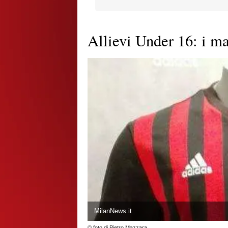
Allievi Under 16: i ma
MilanNews.it
© foto di Pietro Mazzara