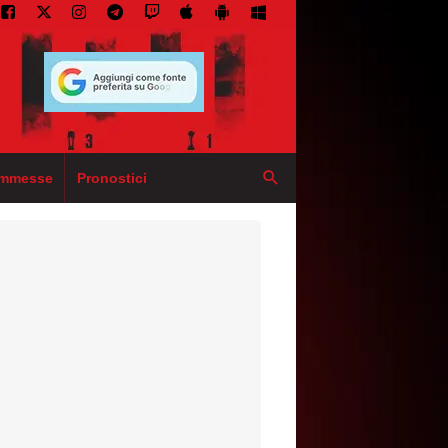
mmesse
Pronostici