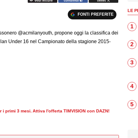
vedi letture
condividi
tweet
LE P
FONTI PREFERITE
1
 rossonero @acmilanyouth, propone oggi la classifica dei
Milan Under 16 nel Campionato della stagione 2015-
2
3
4
5
er i primi 3 mesi. Attiva l'offerta TIMVISION con DAZN!