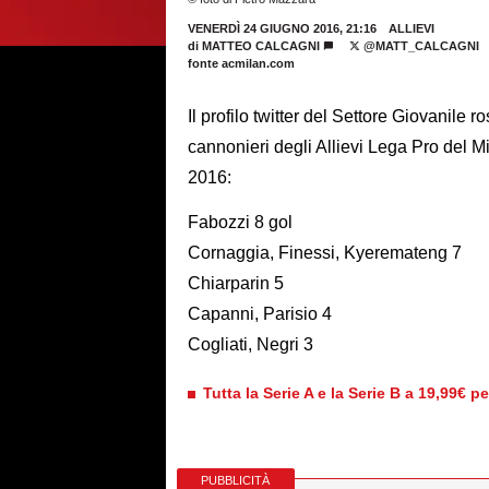
VENERDÌ 24 GIUGNO 2016, 21:16
ALLIEVI
di
MATTEO CALCAGNI
@MATT_CALCAGNI
fonte acmilan.com
Il profilo twitter del Settore Giovanile
cannonieri degli Allievi Lega Pro del 
2016:
Fabozzi 8 gol
Cornaggia, Finessi, Kyeremateng 7
Chiarparin 5
Capanni, Parisio 4
Cogliati, Negri 3
Tutta la Serie A e la Serie B a 19,99€ p
PUBBLICITÀ