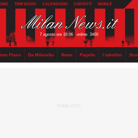
IONE
TMW RADIO
CALENDARIO
CONTATTI
MOBILE
7 agosto ore 19:06
online: 3400
rimo Piano
Da Milanello
News
Pagelle
I tabellini
Sco