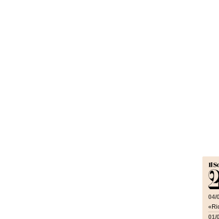
04/
«Ric
01/