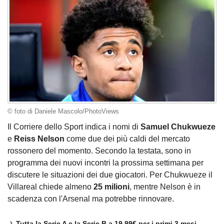
© foto di Daniele Mascolo/PhotoViews
Il Corriere dello Sport indica i nomi di
Samuel Chukwueze
e
Reiss Nelson
come due dei più caldi del mercato
rossonero del momento. Secondo la testata, sono in
programma dei nuovi incontri la prossima settimana per
discutere le situazioni dei due giocatori. Per Chukwueze il
Villareal chiede almeno
25 milioni
, mentre Nelson è in
scadenza con l'Arsenal ma potrebbe rinnovare.
Tutta la Serie A e la Serie B a 19,99€ per i primi 3 mesi.