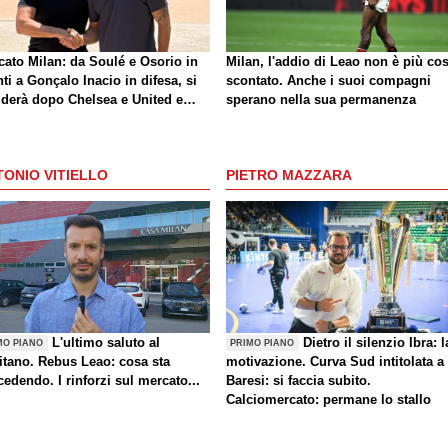
cato Milan: da Soulé e Osorio in
Milan, l'addio di Leao non è più cos
ti a Gonçalo Inacio in difesa, si
scontato. Anche i suoi compagni
iderà dopo Chelsea e United e
sperano nella sua permanenza
o le cessioni. La situazione
ONIO VITIELLO
PIETRO MAZZARA
L'ultimo saluto al
Dietro il silenzio Ibra: l
MO PIANO
PRIMO PIANO
itano. Rebus Leao: cosa sta
motivazione. Curva Sud intitolata a
edendo. I rinforzi sul mercato...
Baresi: si faccia subito.
Calciomercato: permane lo stallo