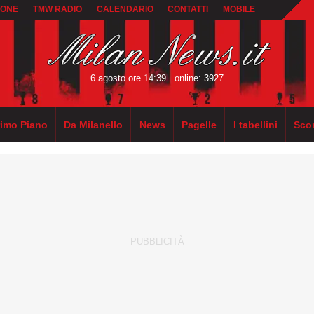
IONE
TMW RADIO
CALENDARIO
CONTATTI
MOBILE
6 agosto ore 14:39
online: 3927
rimo Piano
Da Milanello
News
Pagelle
I tabellini
Sco