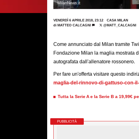
MilanNews.it
VENERDÌ 6 APRILE 2018, 23:12
CASA MILAN
di
MATTEO CALCAGNI
@MATT_CALCAGNI
Come annunciato dal Milan tramite Twitt
Fondazione Milan la maglia mostrata da
autografata dall'allenatore rossonero.
Per fare un'offerta visitare questo indir
maglia-del-rinnovo-di-gattuso-con-il-
Tutta la Serie A e la Serie B a 19,99€ p
PUBBLICITÀ