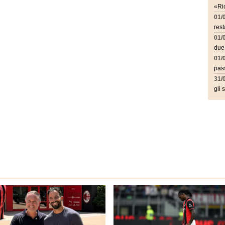
«Ric
01/
rest
01/
due
01/
pass
31/
gli 