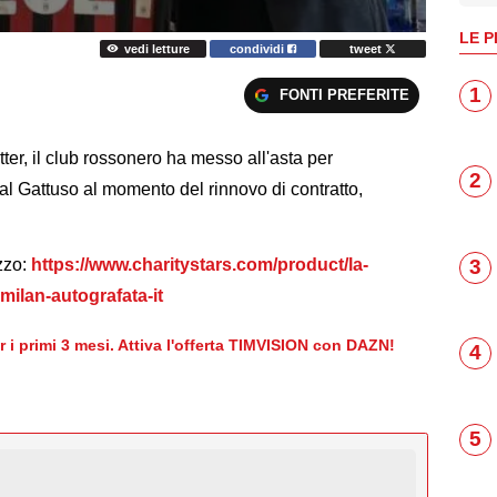
LE P
vedi letture
condividi
tweet
1
FONTI PREFERITE
er, il club rossonero ha messo all'asta per
2
l Gattuso al momento del rinnovo di contratto,
3
izzo:
https://www.charitystars.com/product/la-
milan-autografata-it
er i primi 3 mesi. Attiva l'offerta TIMVISION con DAZN!
4
5