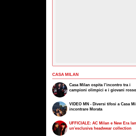
CASA MILAN
Casa Milan ospita l’incontro tra i
campioni olimpici e i giovani ross
VIDEO MN - Diversi tifosi a Casa Mi
incontrare Morata
UFFICIALE: AC Milan e New Era la
un'esclusiva headwear collection