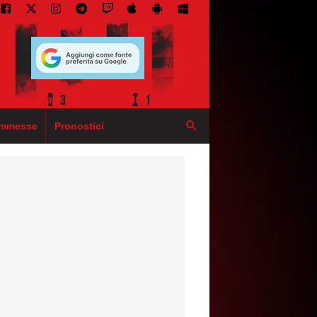
mmesse
Pronostici