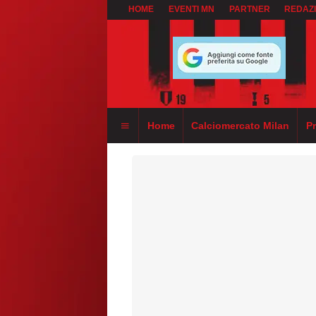
HOME
EVENTI MN
PARTNER
REDAZ
Home
Calciomercato Milan
P