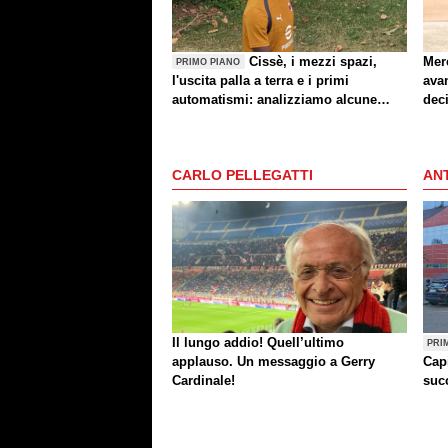
Cissè, i mezzi spazi,
Mer
PRIMO PIANO
l'uscita palla a terra e i primi
avan
automatismi: analizziamo alcune
dec
indicazioni di Milan-Inter
dop
CARLO PELLEGATTI
ANT
Il lungo addio! Quell’ultimo
PRI
applauso. Un messaggio a Gerry
Cap
Cardinale!
succ