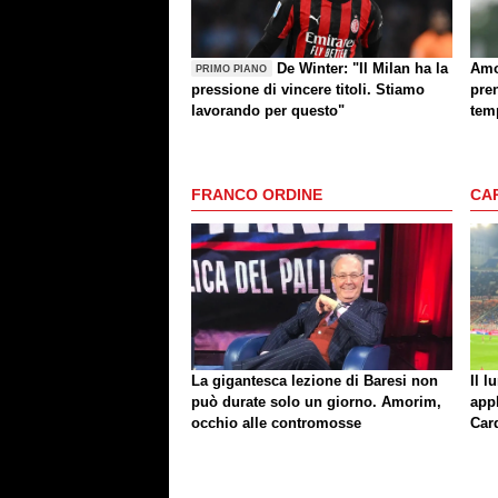
De Winter: "Il Milan ha la
Amo
PRIMO PIANO
pressione di vincere titoli. Stiamo
pren
lavorando per questo"
temp
cos
FRANCO ORDINE
CA
La gigantesca lezione di Baresi non
Il l
può durate solo un giorno. Amorim,
app
occhio alle contromosse
Car