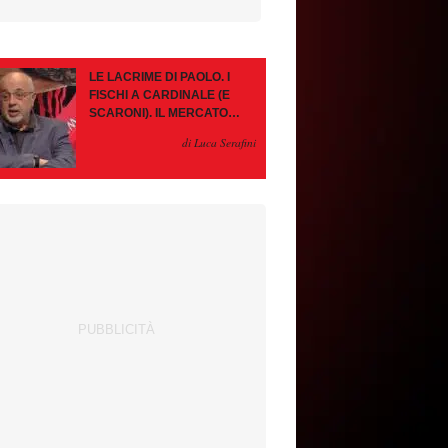
LE LACRIME DI PAOLO. I
FISCHI A CARDINALE (E
SCARONI). IL MERCATO
IMMOBILE. LEAO, SE VA
di Luca Serafini
PAZIENZA, SE RESTA È
MEGLIO