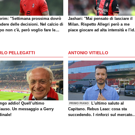
rim: "Settimana prossima dovrò
Jashari: "Mai pensato di lasciare il
dere delle decisioni. Nel calcio di
Milan. Rispetto Allegri però a me
o non c'è, però voglio fare le
piace giocare ad alta intensità e l'id
e giuste al momento giusto"
di Amorim mi dà buone sensazioni
RLO PELLEGATTI
ANTONIO VITIELLO
ungo addio! Quell’ultimo
L'ultimo saluto al
PRIMO PIANO
lauso. Un messaggio a Gerry
Capitano. Rebus Leao: cosa sta
dinale!
succedendo. I rinforzi sul mercato..