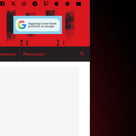
mmesse
Pronostici