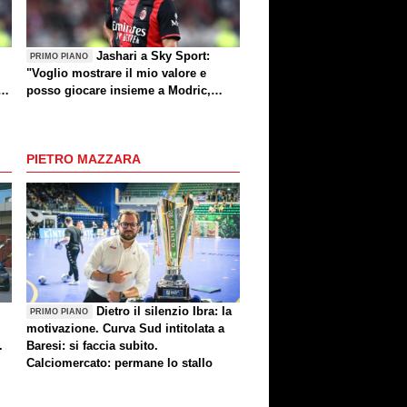
Jashari a Sky Sport:
PRIMO PIANO
"Voglio mostrare il mio valore e
ea
posso giocare insieme a Modric,
"
Amorim ha portato un'energia e
mentalità diversa"
PIETRO MAZZARA
Dietro il silenzio Ibra: la
PRIMO PIANO
motivazione. Curva Sud intitolata a
.
Baresi: si faccia subito.
Calciomercato: permane lo stallo