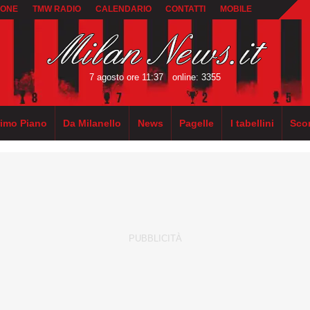
IONE
TMW RADIO
CALENDARIO
CONTATTI
MOBILE
7 agosto ore 11:37
online: 3355
rimo Piano
Da Milanello
News
Pagelle
I tabellini
Sco