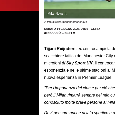
MilanNews.it
© foto di www.imagephotoagency.it
SABATO 14 GIUGNO 2025, 20:36
GLI EX
di
NICCOLÒ CRESPI
Tijjani Reijnders,
ex centrocampista de
scacchiere tattico del Manchester City 
microfoni d
i Sky Sport UK
. Il centroc
esponenziale nelle ultime stagioni al Mi
nuova esperienza in Premier League.
"Per l'importanza del club e per ciò che h
però il Milan rimarrà sempre nel mio cu
conosciuto molte brave persone al Mila
Devi pensare anche al lato sportivo e p