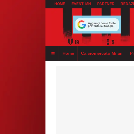
HOME
EVENTI MN
PARTNER
REDAZ
Home
Calciomercato Milan
P