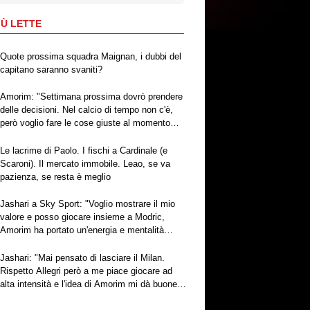
IÙ LETTE
Quote prossima squadra Maignan, i dubbi del
capitano saranno svaniti?
Amorim: "Settimana prossima dovrò prendere
delle decisioni. Nel calcio di tempo non c'è,
però voglio fare le cose giuste al momento
giusto"
Le lacrime di Paolo. I fischi a Cardinale (e
Scaroni). Il mercato immobile. Leao, se va
pazienza, se resta è meglio
Jashari a Sky Sport: "Voglio mostrare il mio
valore e posso giocare insieme a Modric,
Amorim ha portato un'energia e mentalità
diversa"
Jashari: "Mai pensato di lasciare il Milan.
Rispetto Allegri però a me piace giocare ad
alta intensità e l'idea di Amorim mi dà buone
sensazioni"