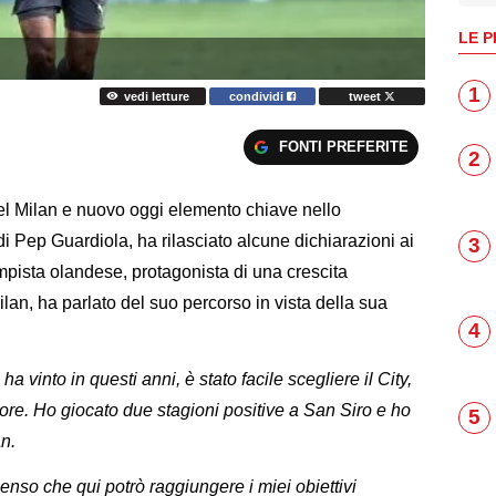
LE P
1
vedi letture
condividi
tweet
FONTI PREFERITE
2
l Milan e nuovo oggi elemento chiave nello
di Pep Guardiola, ha rilasciato alcune dichiarazioni ai
3
ampista olandese, protagonista di una crescita
lan, ha parlato del suo percorso in vista della sua
4
a vinto in questi anni, è stato facile scegliere il City,
ore. Ho giocato due stagioni positive a San Siro e ho
5
n.
enso che qui potrò raggiungere i miei obiettivi