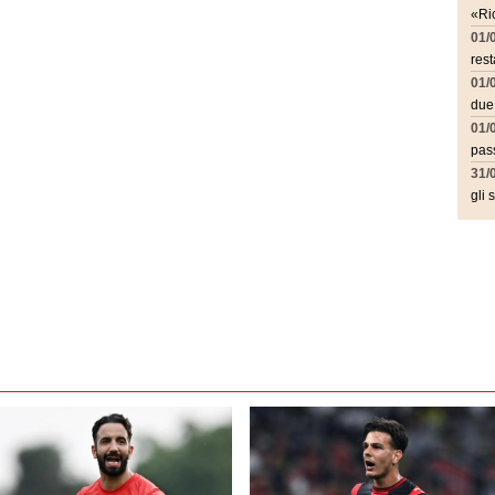
«Ric
01/
rest
01/
due
01/
pass
31/
gli 