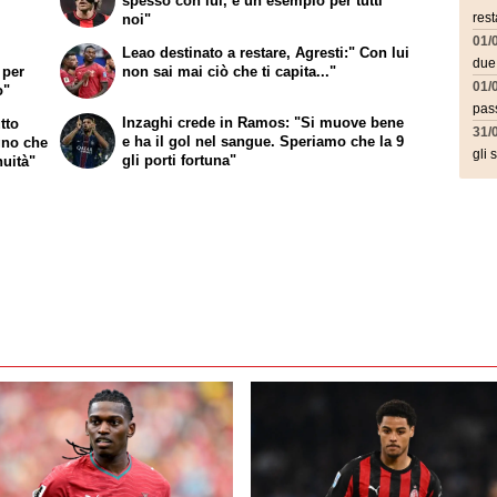
spesso con lui, è un esempio per tutti
noi"
rest
01/
e
Leao destinato a restare, Agresti:" Con lui
due
 per
non sai mai ciò che ti capita..."
01/
o"
pass
Inzaghi crede in Ramos: "Si muove bene
tto
31/
e ha il gol nel sangue. Speriamo che la 9
gno che
gli 
gli porti fortuna"
nuità"