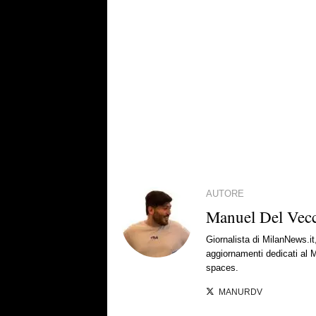
AUTORE
Manuel Del Vec
Giornalista di MilanNews.it
aggiornamenti dedicati al M
spaces.
MANURDV