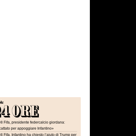
08
Fifa, presidente federcalcio giordana:
attato per appoggiare Infantino»
08
Fifa, Infantino ha chiesto l’aiuto di Trump per