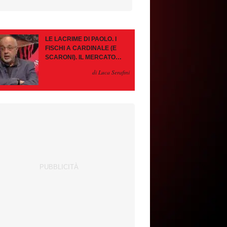
LE LACRIME DI PAOLO. I
FISCHI A CARDINALE (E
SCARONI). IL MERCATO
IMMOBILE. LEAO, SE VA
di Luca Serafini
PAZIENZA, SE RESTA È
MEGLIO