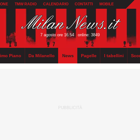
IONE
TMW RADIO
CALENDARIO
CONTATTI
MOBILE
7 agosto ore 16:54
online: 3849
rimo Piano
Da Milanello
News
Pagelle
I tabellini
Sco