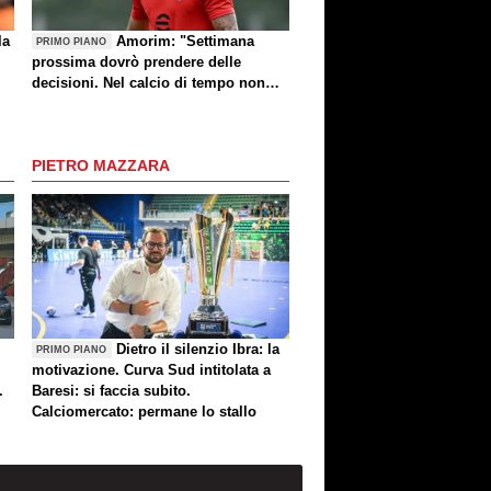
la
Amorim: "Settimana
PRIMO PIANO
prossima dovrò prendere delle
decisioni. Nel calcio di tempo non
c'è, però voglio fare le cose giuste al
momento giusto"
PIETRO MAZZARA
Dietro il silenzio Ibra: la
PRIMO PIANO
motivazione. Curva Sud intitolata a
.
Baresi: si faccia subito.
Calciomercato: permane lo stallo