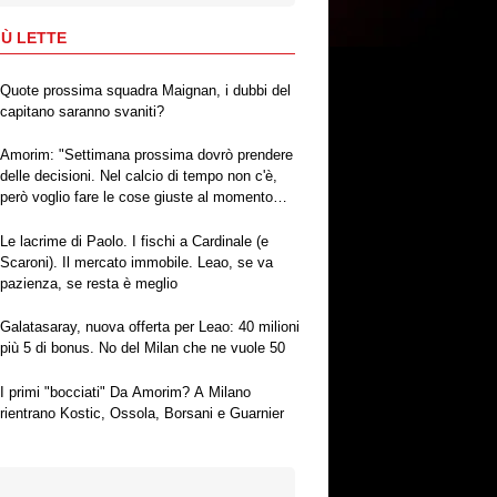
IÙ LETTE
Quote prossima squadra Maignan, i dubbi del
capitano saranno svaniti?
Amorim: "Settimana prossima dovrò prendere
delle decisioni. Nel calcio di tempo non c'è,
però voglio fare le cose giuste al momento
giusto"
Le lacrime di Paolo. I fischi a Cardinale (e
Scaroni). Il mercato immobile. Leao, se va
pazienza, se resta è meglio
Galatasaray, nuova offerta per Leao: 40 milioni
più 5 di bonus. No del Milan che ne vuole 50
I primi "bocciati" Da Amorim? A Milano
rientrano Kostic, Ossola, Borsani e Guarnier