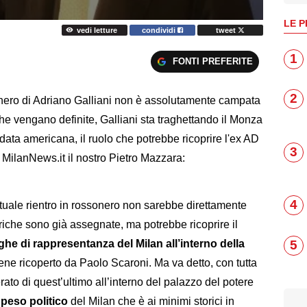
LE P
vedi letture
condividi
tweet
1
FONTI PREFERITE
2
sonero di Adriano Galliani non è assolutamente campata
iche vengano definite, Galliani sta traghettando il Monza
data americana, il ruolo che potrebbe ricoprire l'ex AD
3
 MilanNews.it il nostro Pietro Mazzara:
4
tuale rientro in rossonero non sarebbe direttamente
riche sono già assegnate, ma potrebbe ricoprire il
5
he di rappresentanza del Milan all’interno della
iene ricoperto da Paolo Scaroni. Ma va detto, con tutta
ato di quest’ultimo all’interno del palazzo del potere
l
peso
politico
del Milan che è ai minimi storici in