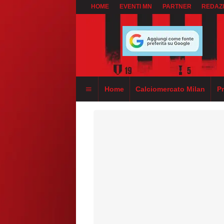
HOME
EVENTI MN
PARTNER
REDAZ
Home
Calciomercato Milan
P