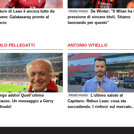
uturo di Leao è ancora tutto da
De Winter: "Il Milan ha 
PRIMO PIANO
vere: Galatasaray pronto al
pressione di vincere titoli. Stiamo
ncio
lavorando per questo"
RLO PELLEGATTI
ANTONIO VITIELLO
ungo addio! Quell’ultimo
L'ultimo saluto al
PRIMO PIANO
lauso. Un messaggio a Gerry
Capitano. Rebus Leao: cosa sta
dinale!
succedendo. I rinforzi sul mercato..