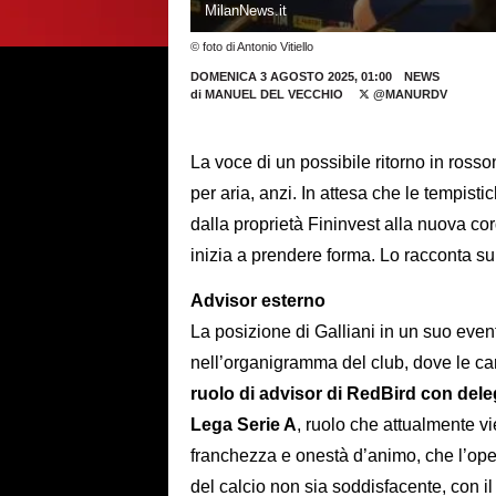
MilanNews.it
© foto di Antonio Vitiello
DOMENICA 3 AGOSTO 2025, 01:00
NEWS
di
MANUEL DEL VECCHIO
@MANURDV
La voce di un possibile ritorno in ros
per aria, anzi. In attesa che le tempist
dalla proprietà Fininvest alla nuova cor
inizia a prendere forma. Lo racconta su
Advisor esterno
La posizione di Galliani in un suo even
nell’organigramma del club, dove le ca
ruolo di advisor di RedBird con deleg
Lega Serie A
, ruolo che attualmente v
franchezza e onestà d’animo, che l’oper
del calcio non sia soddisfacente, con i