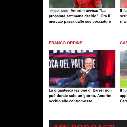
Amorim avvisa: “La
Il f
PRIMO PIANO
prossima settimana decido”. Ora il
scri
mercato passa dalle sue bocciature
rila
FRANCO ORDINE
CA
La gigantesca lezione di Baresi non
Il l
può durate solo un giorno. Amorim,
app
occhio alle contromosse
Car