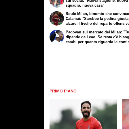
sui social: "Nuova stagione, nuova
squadra, nuova casa"
Soulé-Milan, binomio che convinc
Calamai: "Sarebbe la pedina giusta
alzare il livello del reparto offensiv
Padovan sul mercato del Milan: "Tu
dipende da Leao. Se resta c'è biso
cambi per quanto riguarda la conti
PRIMO PIANO