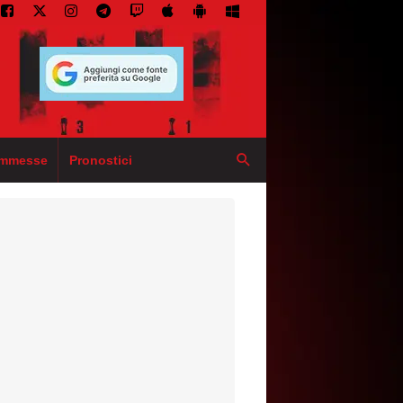
mmesse
Pronostici